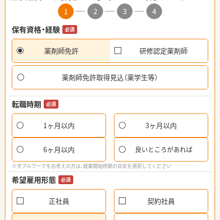
1
2
3
4
保有資格・経験
必須
薬剤師免許
研修認定薬剤師
薬剤師免許取得見込（薬学生等）
転職時期
必須
1ヶ月以内
3ヶ月以内
6ヶ月以内
良いところがあれば
※ダブルワークをお考えの方は、就業開始時期の目安を選択してください
希望雇用形態
必須
正社員
契約社員