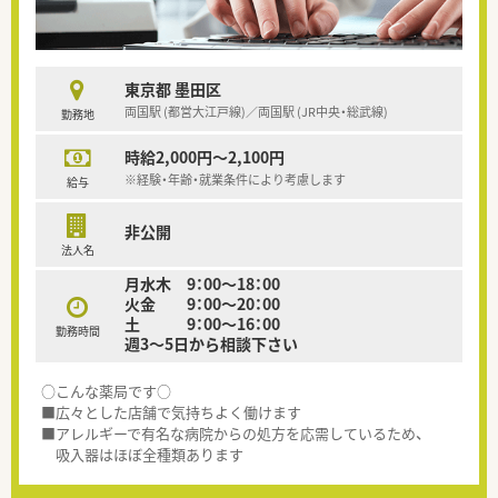
東京都 墨田区
両国駅 (都営大江戸線)／両国駅 (JR中央・総武線)
勤務地
時給2,000円～2,100円
※経験・年齢・就業条件により考慮します
給与
非公開
法人名
月水木 9：00～18：00
火金 9：00～20：00
土 9：00～16：00
勤務時間
週3～5日から相談下さい
○こんな薬局です○
■広々とした店舗で気持ちよく働けます
■アレルギーで有名な病院からの処方を応需しているため、
吸入器はほぼ全種類あります