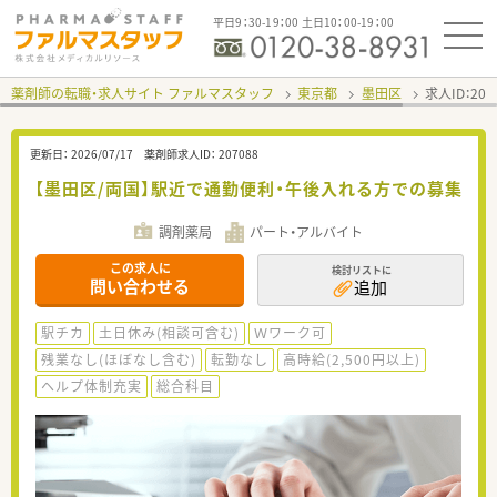
平日9：30-19：00 土日10：00-19：00
薬剤師の転職・求人サイト ファルマスタッフ
東京都
墨田区
求人ID：20
更新日：
2026/07/17
薬剤師求人ID：
207088
【墨田区/両国】駅近で通勤便利・午後入れる方での募集
調剤薬局
パート・アルバイト
この求人に
検討リストに
問い合わせる
追加
駅チカ
土日休み(相談可含む)
Ｗワーク可
残業なし(ほぼなし含む)
転勤なし
高時給(2,500円以上)
ヘルプ体制充実
総合科目