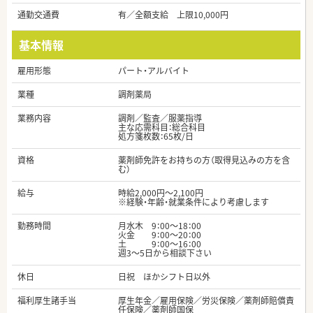
通勤交通費
有／全額支給 上限10,000円
基本情報
雇用形態
パート・アルバイト
業種
調剤薬局
業務内容
調剤／監査／服薬指導
主な応需科目：総合科目
処方箋枚数：65枚/日
資格
薬剤師免許をお持ちの方（取得見込みの方を含
む）
給与
時給2,000円～2,100円
※経験・年齢・就業条件により考慮します
勤務時間
月水木 9：00～18：00
火金 9：00～20：00
土 9：00～16：00
週3～5日から相談下さい
休日
日祝 ほかシフト日以外
福利厚生諸手当
厚生年金／雇用保険／労災保険／薬剤師賠償責
任保険／薬剤師国保