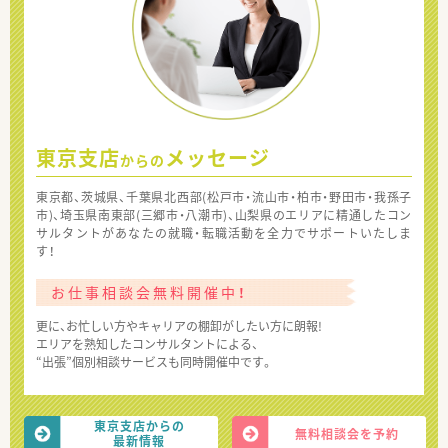
東京支店
メッセージ
からの
東京都、茨城県、千葉県北西部(松戸市・流山市・柏市・野田市・我孫子
市)、埼玉県南東部(三郷市・八潮市)、山梨県のエリアに精通したコン
サルタントがあなたの就職・転職活動を全力でサポートいたしま
す！
お仕事相談会無料開催中！
更に、お忙しい方やキャリアの棚卸がしたい方に朗報!
エリアを熟知したコンサルタントによる、
“出張”個別相談サービスも同時開催中です。
東京支店からの
無料相談会を予約
最新情報