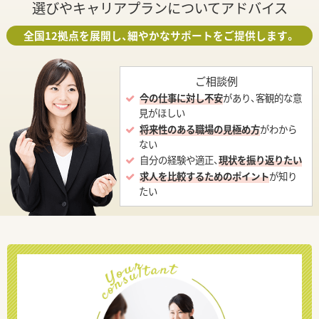
選びやキャリアプランについてアドバイス
全国12拠点を展開し、細やかなサポートをご提供します。
ご相談例
今の仕事に対し不安
があり、客観的な意
見がほしい
将来性のある職場の見極め方
がわから
ない
自分の経験や適正、
現状を振り返りたい
求人を比較するためのポイント
が知り
たい