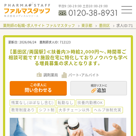
平日9：30-19：00 土日10：00-19：00
薬剤師の転職・求人サイト ファルマスタッフ
東京都
墨田区
求人ID：71
更新日：
2026/06/24
薬剤師求人ID：
712123
【墨田区/両国駅】≪扶養内≫時給2,000円～、時間帯ご
相談可能です！施設在宅に特化しておりノウハウも学べ
る増員募集の求人となります。
調剤薬局
パート・アルバイト
この求人に
検討リストに
問い合わせる
追加
残業なし(ほぼなし含む)
転勤なし
扶養内勤務OK
教育制度あり
シフト制
大手チェーン以外
ヘルプ体制充実