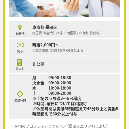
東京都 墨田区
両国駅 (都営大江戸線)／両国駅 (JR中央・総武線)
勤務地
時給2,000円～
※就業曜日・就業時間帯・経験による
給与
非公開
法人名
月 09:00-18:30
火水金 09:00-20:00
木 10:00-18:00
土 09:00-20:00
※上記のうち週3～5日程度
勤務時間
※時間、曜日については相談可
※休憩時間は実働6時間超えで45分以上と実働8
時間超えで60分以上付与
＼在宅のプロフェッショナルへ／（墨田区エリア担当より）