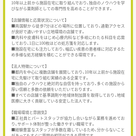
10年以上前から施設在宅に取り組んでおり、独自のノウハウを学
びながら薬剤師としての専門性を高めることができます。
【店舗情報と応需状況について】
■両国駅から徒歩7分ほどの場所に位置しており、通勤アクセス
が良好で通いやすい立地環境の店舗です。
■内科や皮膚科をはじめ心療内科など多岐にわたる科目を応需
しており、1日に100枚ほどの処方箋を対応します。
■施設在宅にも注力しており、幅広い疾患の患者様に対応するた
め多様な処方経験を積むことができる環境です。
【法人特徴について】
■都内を中心に複数店舗を展開しており、10年以上前から施設在
宅に先駆けて取り組む実績のある企業です。
■独自のノウハウと絶対的な自信を持っており、多くの施設から
厚い信頼と多数の依頼をいただいております。
■すべての店舗で基準調剤や地域体制加算を取得しており、地域
医療に大きく貢献している安定した法人です。
【職場環境と雰囲気】
■正社員とパートスタッフが協力し合いながら業務を進めてお
り、サポート体制が整った働きやすい職場です。
■経験豊富なスタッフが多数在籍しているため、分からないこと
があってもすぐに質問や相談ができる環境です。