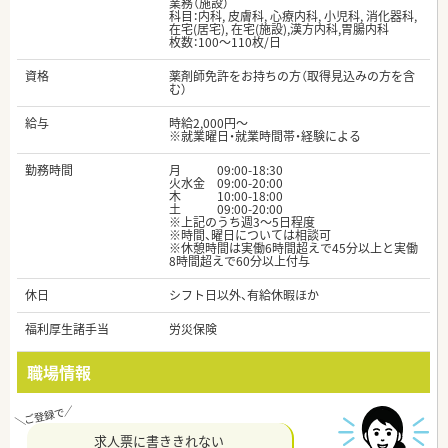
業務（施設）
科目：内科, 皮膚科, 心療内科, 小児科, 消化器科,
在宅(居宅), 在宅(施設),漢方内科,胃腸内科
枚数：100～110枚/日
資格
薬剤師免許をお持ちの方（取得見込みの方を含
む）
給与
時給2,000円～
※就業曜日・就業時間帯・経験による
勤務時間
月 09:00-18:30
火水金 09:00-20:00
木 10:00-18:00
土 09:00-20:00
※上記のうち週3～5日程度
※時間、曜日については相談可
※休憩時間は実働6時間超えで45分以上と実働
8時間超えで60分以上付与
休日
シフト日以外、有給休暇ほか
福利厚生諸手当
労災保険
職場情報
求人票に書ききれない