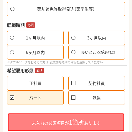
薬剤師免許取得見込（薬学生等）
転職時期
必須
1ヶ月以内
3ヶ月以内
6ヶ月以内
良いところがあれば
※ダブルワークをお考えの方は、就業開始時期の目安を選択してください
希望雇用形態
必須
正社員
契約社員
パート
派遣
1箇所
未入力の必須項目が
あります