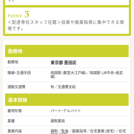
＜配達専任スタッフ在籍＞投薬や服薬指導に集中できる環
境です。
勤務地
勤務地
東京都 墨田区
路線・交通手段
両国駅 (都営大江戸線)／両国駅 (JR中央・総武
線)
通勤交通費
有／交通費支給
基本情報
雇用形態
パート・アルバイト
業種
調剤薬局
業務内容
調剤／監査／服薬指導／在宅業務（居宅）／在宅