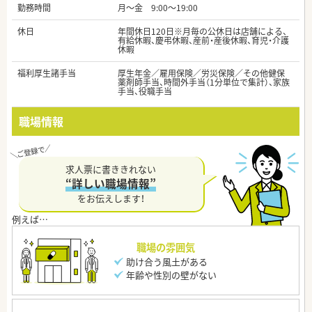
勤務時間
月～金 9:00～19:00
休日
年間休日120日※月毎の公休日は店舗による、
有給休暇、慶弔休暇、産前・産後休暇、育児・介護
休暇
福利厚生諸手当
厚生年金／雇用保険／労災保険／その他健保
薬剤師手当、時間外手当（1分単位で集計）、家族
手当、役職手当
職場情報
求人票に書ききれない
“詳しい職場情報”
をお伝えします！
職場の雰囲気
助け合う風土がある
年齢や性別の壁がない