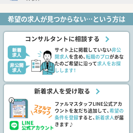
希望の求人が見つからない…という方は
コンサルタントに相談する
サイト上に掲載していない
非公
開求人
を含め、
転職のプロ
があな
たのご希望に沿って
求人をお探
しします！
新着求人を受け取る
ファルマスタッフLINE公式アカ
ウントを友だち追加して、
希望の
条件を登録
すると、
新着求人
が届
きます♪