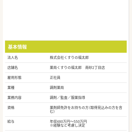
基本情報
法人名
株式会社くすりの福太郎
店舗名
薬局くすりの福太郎 南砂2丁目店
雇用形態
正社員
業種
調剤薬局
業務内容
調剤／監査／服薬指導
資格
薬剤師免許をお持ちの方（取得見込みの方を含
む）
給与
年収480万円～550万円
※経験など考慮し決定