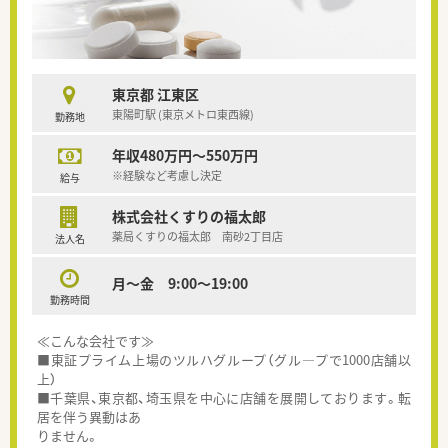
東京都 江東区
東陽町駅 (東京メトロ東西線)
勤務地
年収480万円～550万円
※経験など考慮し決定
給与
株式会社くすりの福太郎
薬局くすりの福太郎 南砂2丁目店
法人名
月～金 9:00～19:00
勤務時間
≪こんな会社です≫
■東証プライム上場のツルハグループ（グル―プで1000店舗以
上）
■千葉県、東京都、埼玉県を中心に店舗を展開しております。転
居を伴う異動はあ
りません。