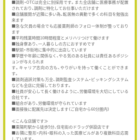
■調剤・OTCは完全に別採用です。また全店舗に医療事務が配置
されており、調剤に特化してお仕事いただけます
■店舗展開が近隣に多い為、転居無の異動で多くの科目を勉強出
来ます
■急な欠員の場合でも応援薬剤師のフォロー体制が整っており
ます
■平均残業時間10時間程度とメリハリつけて働けます
■独身寮あり、一人暮らしの方におすすめです
■駅前・市街地に集中的に出店しています
■学歴や年齢に関係なく、やる気のある社員には責任あるポジシ
ョンが与えられま
す。キャリア志向の方も、やりがいを持って働くことができま
す。
■調剤過誤対策も万全、調剤監査システム・ピッキングシステム
なども全店に完備しております。
■社員が安心して長く働けるように、労働環境を大切にしている
会社です。
■組合があり、労働環境が守られています
■面接後に配属先は決定します（ご自宅から60分圏内）
≪こんな店舗です≫
■東陽町駅から徒歩5分、住宅街のドラッグ併設店です
■お隣に整形・内科・眼科の入った医療ビルがあり複数科目応需
しています。