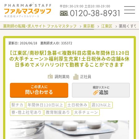
平日9：30-19：00 土日10：00-19：00
薬剤師の転職・求人サイト ファルマスタッフ
東京都
江東区
薬局くすり
更新日：
2026/06/18
薬剤師求人ID：
335372
【江東区/南砂駅】急募≪複数科目応需&年間休日120日
の大手チェーン≫福利厚生充実！土日祝休みの店舗&休
日多めでメリハリつけて勤務することができます
調剤薬局
正社員
この求人に
検討リストに
問い合わせる
追加
駅チカ
年間休日120日以上
土日祝休み
週32h以上
寮・借上社宅あり
教育制度あり
大手チェーン