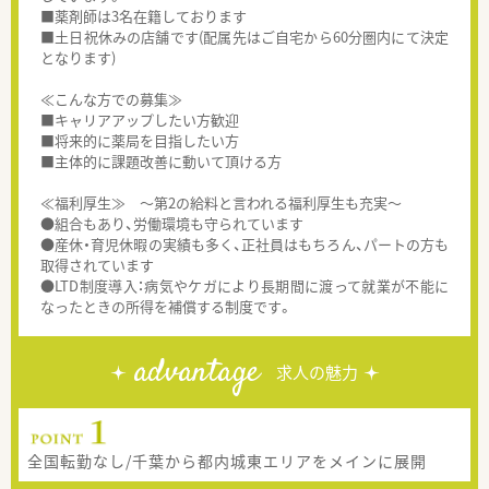
■薬剤師は3名在籍しております
■土日祝休みの店舗です(配属先はご自宅から60分圏内にて決定
となります)
≪こんな方での募集≫
■キャリアアップしたい方歓迎
■将来的に薬局を目指したい方
■主体的に課題改善に動いて頂ける方
≪福利厚生≫ ～第2の給料と言われる福利厚生も充実～
●組合もあり、労働環境も守られています
●産休・育児休暇の実績も多く、正社員はもちろん、パートの方も
取得されています
●LTD制度導入：病気やケガにより長期間に渡って就業が不能に
なったときの所得を補償する制度です。
advantage
求人の魅力
全国転勤なし/千葉から都内城東エリアをメインに展開