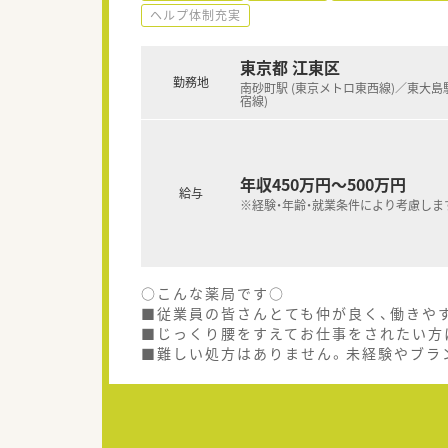
ヘルプ体制充実
東京都 江東区
勤務地
南砂町駅 (東京メトロ東西線)／東大島駅
宿線)
年収450万円～500万円
給与
※経験・年齢・就業条件により考慮しま
○こんな薬局です○
■従業員の皆さんとても仲が良く、働きや
■じっくり腰をすえてお仕事をされたい方
■難しい処方はありません。未経験やブラ