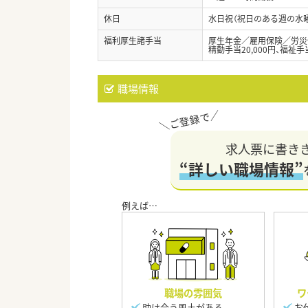
休日
水日祝（祝日のある週の水曜
福利厚生諸手当
厚生年金／雇用保険／労災
精勤手当20,000円、福祉手当
職場情報
求人票に書き
“詳しい職場情報”
職場の雰囲気
ワ
助け合う風土がある
お