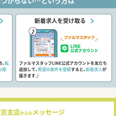
見つからない…という方は
新着求人を受け取る
め、
転
ファルマスタッフLINE公式アカウントを友だち
お探
追加して、
希望の条件を登録
すると、
新着求人
が
届きます♪
東京支店
メッセージ
からの