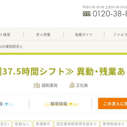
平日9：30-19：00 土日10：00-19：
人検索
求人特集
転職ガイド
ファル
160の薬剤師求人
週37.5時間シフト≫ 異動・残業
調剤薬局
正社員
報
職場情報
この求人に
含む)
転勤なし
車通勤可
認定薬剤師取得支援あり
教育制度あり