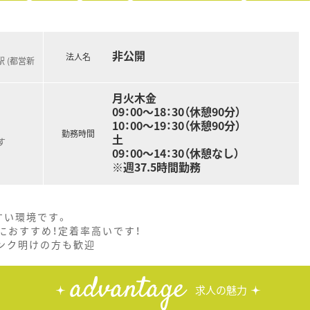
非公開
法人名
 (都営新
月火木金
09：00～18：30（休憩90分）
10：00～19：30（休憩90分）
勤務時間
土
す
09：00～14：30（休憩なし）
※週37.5時間勤務
すい環境です。
におすすめ！定着率高いです！
ンク明けの方も歓迎
advantage
求人の魅力