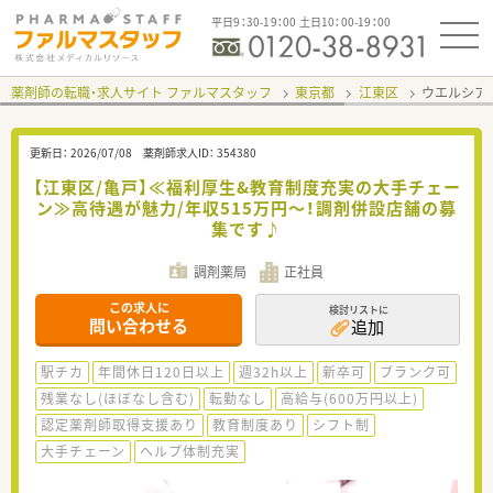
平日9：30-19：00 土日10：00-19：00
薬剤師の転職・求人サイト ファルマスタッフ
東京都
江東区
ウエルシア
更新日：
2026/07/08
薬剤師求人ID：
354380
【江東区/亀戸】≪福利厚生&教育制度充実の大手チェー
ン≫高待遇が魅力/年収515万円～！調剤併設店舗の募
集です♪
調剤薬局
正社員
この求人に
検討リストに
問い合わせる
追加
駅チカ
年間休日120日以上
週32h以上
新卒可
ブランク可
残業なし(ほぼなし含む)
転勤なし
高給与(600万円以上)
認定薬剤師取得支援あり
教育制度あり
シフト制
大手チェーン
ヘルプ体制充実