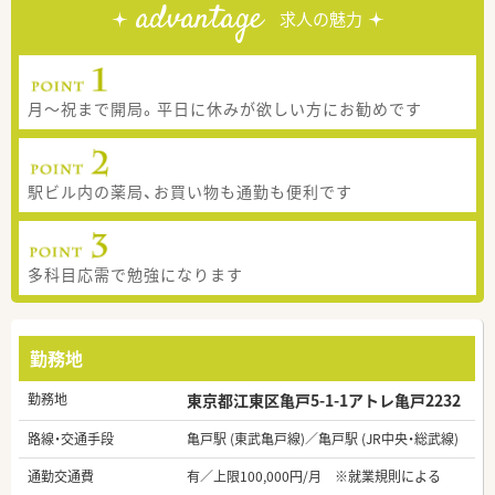
advantage
求人の魅力
月～祝まで開局。平日に休みが欲しい方にお勧めです
駅ビル内の薬局、お買い物も通勤も便利です
多科目応需で勉強になります
勤務地
勤務地
東京都江東区亀戸5-1-1アトレ亀戸2232
路線・交通手段
亀戸駅 (東武亀戸線)／亀戸駅 (JR中央・総武線)
通勤交通費
有／上限100,000円/月 ※就業規則による