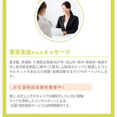
東京支店
メッセージ
からの
東京都、茨城県、千葉県北西部(松戸市・流山市・柏市・野田市・我孫子
市)、埼玉県南東部(三郷市・八潮市)、山梨県のエリアに精通したコン
サルタントがあなたの就職・転職活動を全力でサポートいたしま
す！
お仕事相談会無料開催中！
更に、お忙しい方やキャリアの棚卸がしたい方に朗報!
エリアを熟知したコンサルタントによる、
“出張”個別相談サービスも同時開催中です。