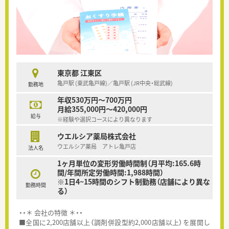
東京都 江東区
亀戸駅 (東武亀戸線)／亀戸駅 (JR中央・総武線)
勤務地
年収530万円～700万円
月給355,000円～420,000円
給与
※経験や選択コースにより異なります
ウエルシア薬局株式会社
ウエルシア薬局 アトレ亀戸店
法人名
1ヶ月単位の変形労働時間制（月平均:165.6時
間/年間所定労働時間:1,988時間）
※1日4~15時間のシフト制勤務（店舗により異な
勤務時間
る）
・・＊ 会社の特徴 ＊・・
■全国に2,200店舗以上（調剤併設型約2,000店舗以上）を展開し