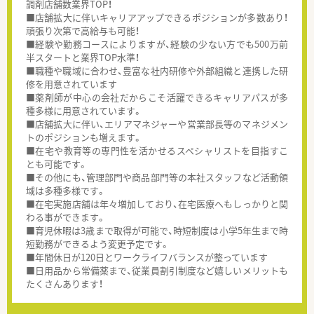
調剤店舗数業界TOP！
■店舗拡大に伴いキャリアアップできるポジションが多数あり！
頑張り次第で高給与も可能！
■経験や勤務コースによりますが、経験の少ない方でも500万前
半スタートと業界TOP水準！
■職種や職域に合わせ、豊富な社内研修や外部組織と連携した研
修を用意されています
■薬剤師が中心の会社だからこそ活躍できるキャリアパスが多
種多様に用意されています。
■店舗拡大に伴い、エリアマネジャーや営業部長等のマネジメン
トのポジションも増えます。
■在宅や教育等の専門性を活かせるスペシャリストを目指すこ
とも可能です。
■その他にも、管理部門や商品部門等の本社スタッフなど活動領
域は多種多様です。
■在宅実施店舗は年々増加しており、在宅医療へもしっかりと関
わる事ができます。
■育児休暇は3歳まで取得が可能で、時短制度は小学5年生まで時
短勤務ができるよう変更予定です。
■年間休日が120日とワークライフバランスが整っています
■日用品から常備薬まで、従業員割引制度など嬉しいメリットも
たくさんあります！