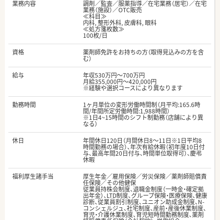
業務内容
調剤／監査／服薬指導／在宅業務（居宅）／在宅
業務（施設）／OTC販売
≪科目≫
内科, 整形外科, 皮膚科, 眼科
≪処方箋枚数≫
100枚/日
資格
薬剤師免許をお持ちの方（取得見込みの方を含
む）
給与
年収530万円～700万円
月給355,000円～420,000円
※経験や選択コースにより異なります
勤務時間
1ヶ月単位の変形労働時間制（月平均:165.6時
間/年間所定労働時間:1,988時間）
※1日4~15時間のシフト制勤務（店舗により異
なる）
休日
年間休日120日（月間休日8～11日※1日平均8
時間勤務の場合）、年次有給休暇（初年度10日付
与、最高年間20日付与、時間単位取得可）、慶弔
休暇
福利厚生諸手当
厚生年金／雇用保険／労災保険／薬剤師賠償責
任保険／その他健保
従業員持株会制度、退職金制度（一時金・確定拠
出年金）、LTD制度、グループ保険・医療保険、健康
診断、従業員割引制度、ユニオン助成金制度、N-
コンシェルジュ、社宅制度、産前・産後休業制度、
育児・介護休業制度、育児短時間勤務制度、薬剤