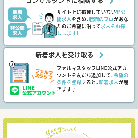
コンサルタントに相談する
サイト上に掲載していない
非公
開求人
を含め、
転職のプロ
があな
たのご希望に沿って
求人をお探
しします！
新着求人を受け取る
ファルマスタッフLINE公式アカ
ウントを友だち追加して、
希望の
条件を登録
すると、
新着求人
が届
きます♪