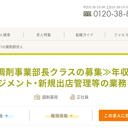
平日9：30-19：00 土日10：00-19：
人検索
求人特集
転職ガイド
ファル
247の薬剤師求人
調剤事業部長クラスの募集≫年収
ジメント・新規出店管理等の業
調剤薬局
正社員
報
職場情報
この求人に