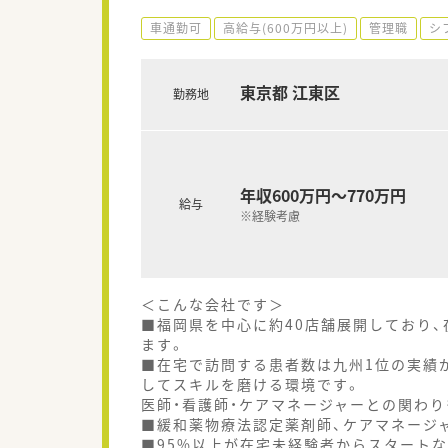
車通勤可
高給与(600万円以上)
管理職
シ
東京都 江東区
勤務地
年収600万円～770万円
給与
※経験考慮
＜こんな会社です＞
■福岡県を中心に約40店舗展開しており
ます。
■在宅で訪問する患者数は九州1位の実績
してスキルを磨ける環境です。
医師・看護師・ケアマネージャーとの関わり
■緩和薬物療法認定薬剤師、ケアマネージ
■95%以上が在宅未経験者からスタート