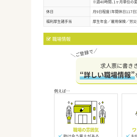
※週40時間、1ヶ月単位の
休日
月9日程度（年間休日117
福利厚生諸手当
厚生年金／雇用保険／労災
職場情報
求人票に書き
“詳しい職場情報”
職場の雰囲気
ワ
助け合う風土がある
お