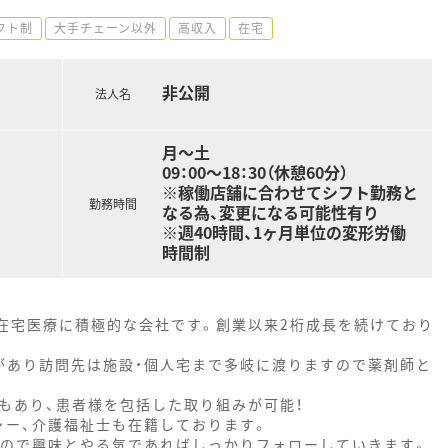
フト制
大手チェーン以外
高収入
在宅
非公開
法人名
月～土
09：00～18：30（休憩60分）
※稼働店舗に合わせてシフト勤務と
勤務時間
なる為、変更になる可能性有り
※週40時間、1ヶ月単位の変形労働
時間制
、在宅医療に積極的な会社です。創業以来2桁成長を続けており
があり訪問先は施設・個人宅まで多岐に渡りますので薬剤師と
もあり、患者様を包括した取り組みが可能！
ャー、介護福祉士も在籍しております。
なので興味とやる気であればしっかりフォローしていきます。