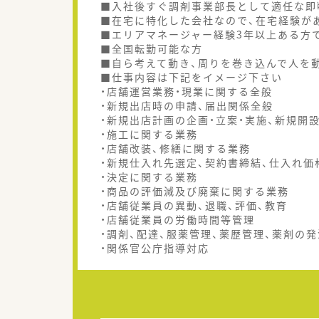
■入社後すぐ調剤事業部長として適任な即
■在宅に特化した会社なので、在宅経験が
■エリアマネージャー経験3年以上ある方
■全国転勤可能な方
■自ら考えて動き、周りを巻き込んで人を
■仕事内容は下記をイメージ下さい
・店舗運営業務・現業に関する全般
・新規出店時の申請、届出関係全般
・新規出店計画の企画・立案・実施、新規開
・施工に関する業務
・店舗改装、修繕に関する業務
・新規仕入れ先選定、契約書締結、仕入れ価
・決定に関する業務
・商品の評価減及び廃棄に関する業務
・店舗従業員の異動、退職、評価、教育
・店舗従業員の労働時間等管理
・調剤、配達、服薬管理、薬歴管理、薬剤の発
・関係官公庁指導対応