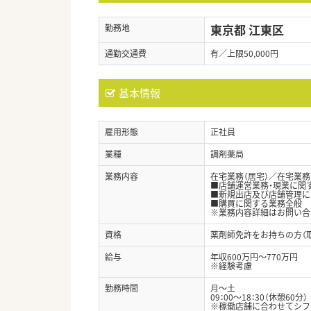
東京都 江東区
勤務地
通勤交通費
有／上限50,000円
基本情報
雇用形態
正社員
業種
調剤薬局
業務内容
在宅業務（居宅）／在宅業務
■店舗運営業務・現業に関
■新規出店及び店舗管理に
■購買に関する業務全般
※業務内容詳細はお問い合
資格
薬剤師免許をお持ちの方（
給与
年収600万円～770万円
※経験考慮
勤務時間
月～土
09：00～18：30（休憩60分）
※稼働店舗に合わせてシフ