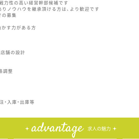
戦力性の高い経営幹部候補です
ありノウハウを継承頂ける方は、より歓迎です
での募集
動かす力がある方
設店舗の設計
格調整
注・入庫・出庫等
advantage
求人の魅力