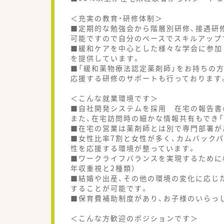
＜充実の教育・研修体制＞
■定期的な勉強会から階層別研修、接遇研
可能ですので自分のペースでスキルアップ
■緩和ケアを中心とした様々な学会に参加
を提供しています。
■「緩和薬物療法認定薬剤師」をお持ちの方が
応援する研修のサポートも行っております
＜こんな就業環境です＞
■自社開発システムを採用 在宅の報告書
また、在宅訪問時の細かな情報共有もでき
■在宅の営業は薬剤師とは別で専門部署が
■女性比率7割と女性が多く、カムバックパ
性を応援する環境が整っています。
■ワークライフバランスを実現するために
年収重視と2種類）
■結婚や出産、その他の環境の変化に応じ
することが可能です。
■保育費補助制度があり、お子様のいらっ
＜こんな方歓迎のポジションです＞