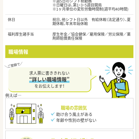
※週5日のシフト制勤務
※日曜日は、第1・3・5週目開局
※1ヶ月単位の変形労働時間制(週平均40時間)
休日
祝日、他シフト日以外 有給休暇（法定通り）、夏
期休暇、年末年始休暇
福利厚生諸手当
厚生年金／協会健保／雇用保険／労災保険／薬
剤師賠償責任保険
職場情報
求人票に書ききれない
“詳しい職場情報”
をお伝えします！
職場の雰囲気
助け合う風土がある
年齢や性別の壁がない