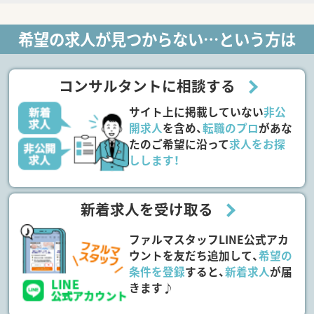
希望の求人が見つからない…という方は
コンサルタントに相談する
サイト上に掲載していない
非公
開求人
を含め、
転職のプロ
があな
たのご希望に沿って
求人をお探
しします！
新着求人を受け取る
ファルマスタッフLINE公式アカ
ウントを友だち追加して、
希望の
条件を登録
すると、
新着求人
が届
きます♪