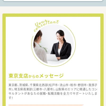
東京支店
メッセージ
からの
東京都、茨城県、千葉県北西部(松戸市・流山市・柏市・野田市・我孫子
市)、埼玉県南東部(三郷市・八潮市)、山梨県のエリアに精通したコン
サルタントがあなたの就職・転職活動を全力でサポートいたしま
す！