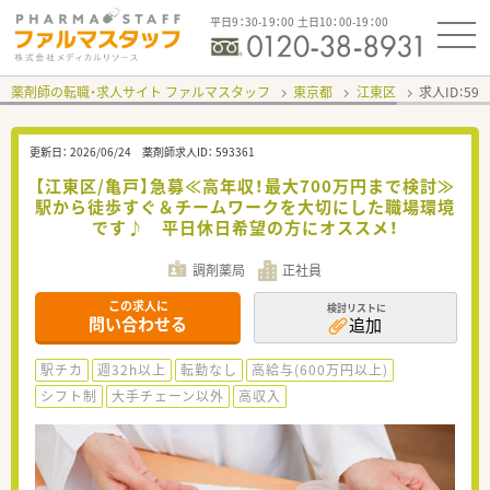
平日9：30-19：00 土日10：00-19：00
薬剤師の転職・求人サイト ファルマスタッフ
東京都
江東区
求人ID：59
更新日：
2026/06/24
薬剤師求人ID：
593361
【江東区/亀戸】急募≪高年収！最大700万円まで検討≫
駅から徒歩すぐ＆チームワークを大切にした職場環境
です♪ 平日休日希望の方にオススメ！
調剤薬局
正社員
この求人に
検討リストに
問い合わせる
追加
駅チカ
週32h以上
転勤なし
高給与(600万円以上)
シフト制
大手チェーン以外
高収入