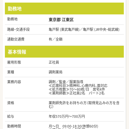
勤務地
勤務地
東京都 江東区
路線・交通手段
亀戸駅 (東武亀戸線)／亀戸駅 (JR中央・総武線)
通勤交通費
有／全額
基本情報
雇用形態
正社員
業種
調剤薬局
業務内容
調剤／監査／服薬指導
≪応需科目≫精神科、心療内科、面対応
≪処方枚数≫70～80枚/日 居宅4件
≪薬剤師数≫正社員2名 パート2名
資格
薬剤師免許をお持ちの方（取得見込みの方を含
む）
給与
年収570万円～700万円
勤務時間
月～日 09:00-18:30(休憩60分)