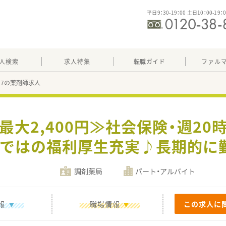
平日9：30-19：00 土日10：00-19：
人検索
求人特集
転職ガイド
ファル
677の薬剤師求人
最大2,400円≫社会保険・週2
ではの福利厚生充実♪長期的に
調剤薬局
パート・アルバイト
報
職場情報
この求人に