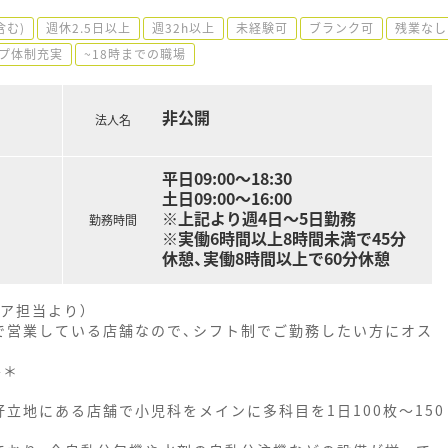
含む)
週休2.5日以上
週32h以上
未経験可
ブランク可
残業なし
プ体制充実
~18時までの職場
非公開
法人名
平日09:00～18:30
土日09:00～16:00
※上記より週4日～5日勤務
勤務時間
※実働6時間以上8時間未満で45分
休憩、実働8時間以上で60分休憩
ア担当より）
分まで営業している店舗なので、シフト制でご勤務したい方にオス
--＊
立地にある店舗で小児科をメインに多科目を1日100枚～150