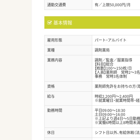
通勤交通費
有／上限50,000円/月
基本情報
雇用形態
パート・アルバイト
業種
調剤薬局
業務内容
調剤／監査／服薬指導
【科目】総合
【枚数】100～150枚/日
【人員】薬剤師 常時2～
事務 常時3名体制
資格
薬剤師免許をお持ちの方（
給与
時給2,200円～2,400円
※就業曜日・就業時間帯・
勤務時間
平日09:00～18:30
土日09:00～16:00
※上記より週4日～5日勤
※実働6時間以上8時間未満
休日
シフト日以外、有給休暇（法