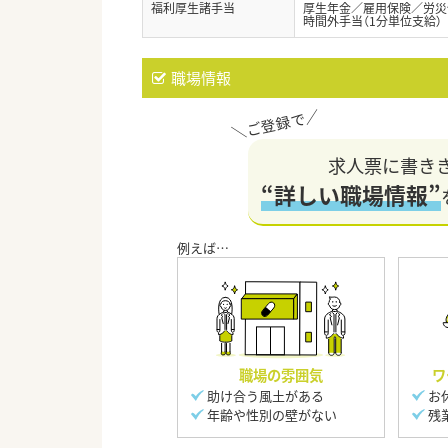
福利厚生諸手当
厚生年金／雇用保険／労災
時間外手当（1分単位支給）
職場情報
求人票に書き
“詳しい職場情報”
職場の雰囲気
ワ
助け合う風土がある
お
年齢や性別の壁がない
残