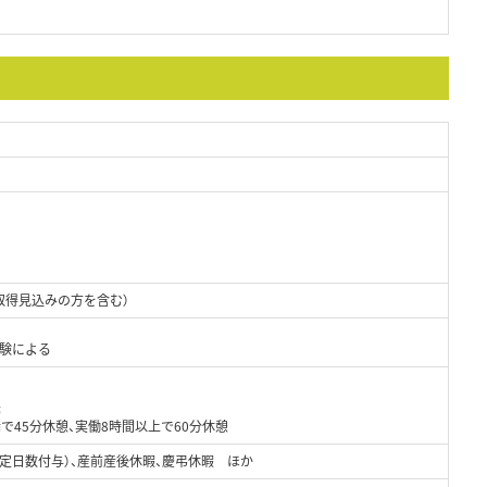
3名
取得見込みの方を含む）
経験による
務
で45分休憩、実働8時間以上で60分休憩
定日数付与）、産前産後休暇、慶弔休暇 ほか