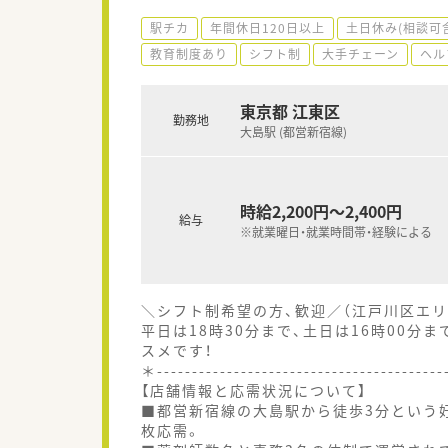
駅チカ
年間休日120日以上
土日休み(相談可
教育制度あり
シフト制
大手チェーン
ヘル
東京都 江東区
勤務地
大島駅 (都営新宿線)
時給2,200円～2,400円
給与
※就業曜日・就業時間帯・経験による
＼シフト制希望の方、歓迎／（江戸川区エリ
平日は18時30分まで、土日は16時00
スメです！
＊----------------------------------------
【店舗情報と応需状況について】
■都営新宿線の大島駅から徒歩3分という好
枚応需。