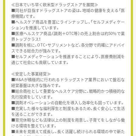
≪日本でいち早く欧米型ドラッグストアを展開≫
■同社が目指すドラッグストアの姿は、地域の健康を支える「医
療機関」です。
■ヘルスケア商品を豊富にラインナップし、「セルフメディケー
ション」を推進しています。
■医療ヘルスケア商品（調剤＋OTC等）の売上割合は約50％で業
界トップクラス！
■調剤を核に、OTC・サプリメントなど、各分野で的確にアドバイ
スできる総合力が強みです。
■セルフメディケーションを推進することにより、医療費削減を
通じて社会にも貢献しています。
≪安定した事業経営≫
■M&Aが積極的に行われるドラッグストア業界において盤石な
経営基盤は大きな強みです。
■総合商社として重要なヘルスケア分野に、戦略的かつ積極的な
先行投資をしています。
■調剤オペレーションの自動化を導入し効率化も図っています。
■充実した様々な福利厚生と制度もあるため、長く安心して生活
を送ることができます。
■育児休暇なども法律以上の制度を用意し、子育てをしながら働
ける環境を整えています。
■未来を見据えて成長し、長く活躍し続けられる環境の中で新た