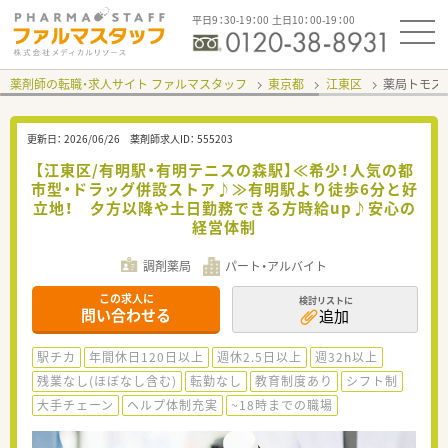
平日9：30-19：00 土日10：00-19：00
薬剤師の転職・求人サイト ファルマスタッフ
東京都
江東区
薬局トモズ
更新日：
2026/06/26
薬剤師求人ID：
555203
【江東区/有明駅・有明テニスの森駅】≪希少！人気の都
市型・ドラッグ併設ストア♪≫有明駅より徒歩6分と好
立地！ 夕方以降や土日勤務できる方時給up♪安心の
経営体制
調剤薬局
パート・アルバイト
この求人に
検討リストに
問い合わせる
追加
駅チカ
年間休日120日以上
週休2.5日以上
週32h以上
残業なし(ほぼなし含む)
転勤なし
教育制度あり
シフト制
大手チェーン
ヘルプ体制充実
~18時までの職場