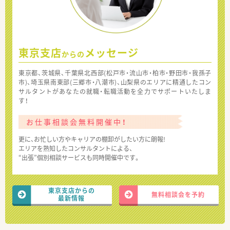
東京支店
メッセージ
からの
東京都、茨城県、千葉県北西部(松戸市・流山市・柏市・野田市・我孫子
市)、埼玉県南東部(三郷市・八潮市)、山梨県のエリアに精通したコン
サルタントがあなたの就職・転職活動を全力でサポートいたしま
す！
お仕事相談会無料開催中！
更に、お忙しい方やキャリアの棚卸がしたい方に朗報!
エリアを熟知したコンサルタントによる、
“出張”個別相談サービスも同時開催中です。
東京支店からの
無料相談会を予約
最新情報