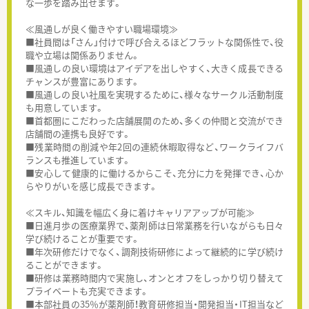
な一歩を踏み出せます。
≪風通しが良く働きやすい職場環境≫
■社員間は「さん」付けで呼び合えるほどフラットな関係性で、役
職や立場は関係ありません。
■風通しの良い環境はアイデアを出しやすく、大きく成長できる
チャンスが豊富にあります。
■風通しの良い社風を実現するために、様々なサークル活動制度
も用意しています。
■首都圏にこだわった店舗展開のため、多くの仲間と交流ができ
店舗間の連携も良好です。
■残業時間の削減や年2回の連続休暇取得など、ワークライフバ
ランスも推進しています。
■安心して健康的に働けるからこそ、充分に力を発揮でき、心か
らやりがいを感じ成長できます。
≪スキル、知識を幅広く身に着けキャリアアップが可能≫
■日進月歩の医療業界で、薬剤師は日常業務を行いながらも日々
学び続けることが重要です。
■年次研修だけでなく、調剤技術研修によって継続的に学び続け
ることができます。
■研修は業務時間内で実施し、オンとオフをしっかり切り替えて
プライベートも充実できます。
■本部社員の35％が薬剤師！教育研修担当・開発担当・IT担当など