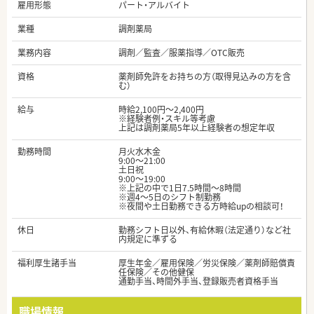
雇用形態
パート・アルバイト
業種
調剤薬局
業務内容
調剤／監査／服薬指導／OTC販売
資格
薬剤師免許をお持ちの方（取得見込みの方を含
む）
給与
時給2,100円～2,400円
※経験者例・スキル等考慮
上記は調剤薬局5年以上経験者の想定年収
勤務時間
月火水木金
9:00〜21:00
土日祝
9:00〜19:00
※上記の中で1日7.5時間～8時間
※週4～5日のシフト制勤務
※夜間や土日勤務できる方時給upの相談可！
休日
勤務シフト日以外、有給休暇（法定通り）など社
内規定に準ずる
福利厚生諸手当
厚生年金／雇用保険／労災保険／薬剤師賠償責
任保険／その他健保
通勤手当、時間外手当、登録販売者資格手当
職場情報