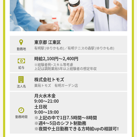
東京都 江東区
有明駅 (ゆりかもめ)／有明テニスの森駅 (ゆりかもめ)
勤務地
時給2,100円～2,400円
※経験者例・スキル等考慮
給与
上記は調剤薬局5年以上経験者の想定年収
株式会社トモズ
薬局トモズ 有明ガーデン店
法人名
月火水木金
9:00〜21:00
土日祝
9:00〜19:00
勤務時間
※上記の中で1日7.5時間～8時間
※週4～5日のシフト制勤務
※夜間や土日勤務できる方時給upの相談可！