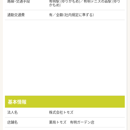
路線・交通手段
有明駅 (ゆりかもめ)／有明テニスの森駅 (ゆり
かもめ)
通勤交通費
有／全額（社内規定に準ずる）
基本情報
法人名
株式会社トモズ
店舗名
薬局トモズ 有明ガーデン店