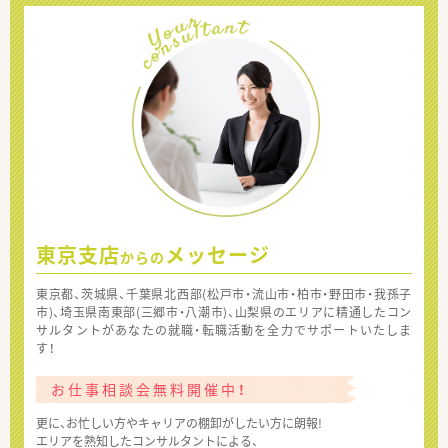
東京支店
メッセージ
からの
東京都、茨城県、千葉県北西部(松戸市・流山市・柏市・野田市・我孫子
市)、埼玉県南東部(三郷市・八潮市)、山梨県のエリアに精通したコン
サルタントがあなたの就職・転職活動を全力でサポートいたしま
す！
お仕事相談会無料開催中！
更に、お忙しい方やキャリアの棚卸がしたい方に朗報!
エリアを熟知したコンサルタントによる、