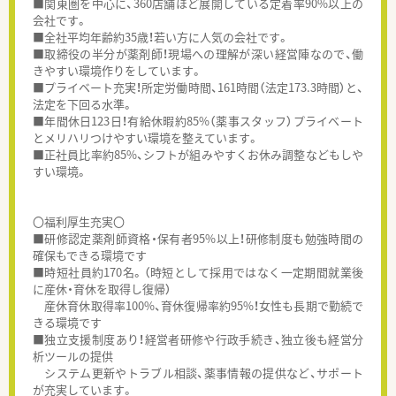
■関東圏を中心に、360店舗ほど展開している定着率90%以上の
会社です。
■全社平均年齢約35歳！若い方に人気の会社です。
■取締役の半分が薬剤師！現場への理解が深い経営陣なので、働
きやすい環境作りをしています。
■プライベート充実！所定労働時間、161時間（法定173.3時間）と、
法定を下回る水準。
■年間休日123日！有給休暇約85%（薬事スタッフ）プライベート
とメリハリつけやすい環境を整えています。
■正社員比率約85%、シフトが組みやすくお休み調整などもしや
すい環境。
〇福利厚生充実〇
■研修認定薬剤師資格・保有者95%以上！研修制度も勉強時間の
確保もできる環境です
■時短社員約170名。（時短として採用ではなく一定期間就業後
に産休・育休を取得し復帰）
産休育休取得率100%、育休復帰率約95%！女性も長期で勤続で
きる環境です
■独立支援制度あり！経営者研修や行政手続き、独立後も経営分
析ツールの提供
システム更新やトラブル相談、薬事情報の提供など、サポート
が充実しています。