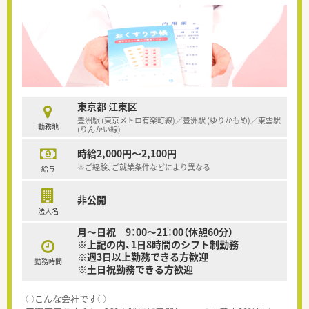
東京都 江東区
豊洲駅 (東京メトロ有楽町線)／豊洲駅 (ゆりかもめ)／東雲駅
勤務地
(りんかい線)
時給2,000円～2,100円
※ご経験、ご就業条件などにより異なる
給与
非公開
法人名
月～日祝 9：00～21：00（休憩60分）
※上記の内、1日8時間のシフト制勤務
※週3日以上勤務できる方歓迎
勤務時間
※土日祝勤務できる方歓迎
○こんな会社です○