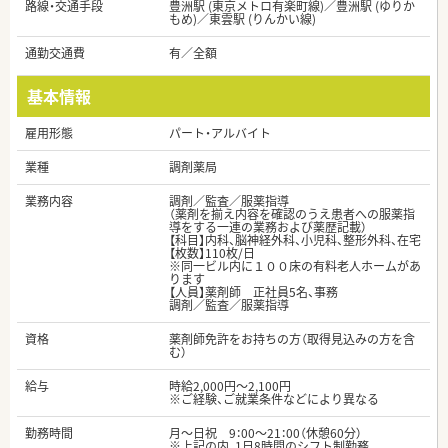
路線・交通手段
豊洲駅 (東京メトロ有楽町線)／豊洲駅 (ゆりか
もめ)／東雲駅 (りんかい線)
通勤交通費
有／全額
基本情報
雇用形態
パート・アルバイト
業種
調剤薬局
業務内容
調剤／監査／服薬指導
（薬剤を揃え内容を確認のうえ患者への服薬指
導をする一連の業務および薬歴記載）
【科目】内科、脳神経外科、小児科、整形外科、在宅
【枚数】110枚/日
※同一ビル内に１００床の有料老人ホームがあ
ります
【人員】薬剤師 正社員5名、事務
調剤／監査／服薬指導
資格
薬剤師免許をお持ちの方（取得見込みの方を含
む）
給与
時給2,000円～2,100円
※ご経験、ご就業条件などにより異なる
勤務時間
月～日祝 9：00～21：00（休憩60分）
※上記の内、1日8時間のシフト制勤務