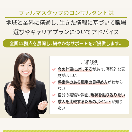
ファルマスタッフのコンサルタントは
地域と業界に精通し、生きた情報に基づいて職場
選びやキャリアプランについてアドバイス
全国12拠点を展開し、細やかなサポートをご提供します。
ご相談例
今の仕事に対し不安
があり、客観的な意
見がほしい
将来性のある職場の見極め方
がわから
ない
自分の経験や適正、
現状を振り返りたい
求人を比較するためのポイント
が知り
たい