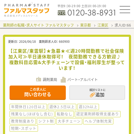
平日9：30-19：00 土日10：00-19：00
薬剤師の転職・求人サイト ファルマスタッフ
東京都
江東区
求人ID：66
更新日：
2026/06/18
薬剤師求人ID：
660900
【江東区/東雲駅】★急募★≪週20時間勤務で社会保険
加入可≫平日連休取得可！ 夜間勤務できる方歓迎♪
複数科目応需&大手チェーンで設備・福利厚生が整って
います！
調剤薬局
パート・アルバイト
この求人に
検討リストに
問い合わせる
追加
年間休日120日以上
週休2.5日以上
週32h以上
残業なし(ほぼなし含む)
転勤なし
認定薬剤師取得支援あり
教育制度あり
シフト制
大手チェーン
ヘルプ体制充実
短期・スポット