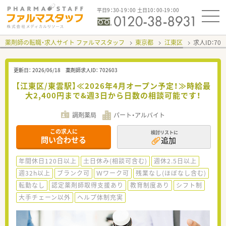
平日9：30-19：00 土日10：00-19：00
薬剤師の転職・求人サイト ファルマスタッフ
東京都
江東区
求人ID：70
更新日：
2026/06/18
薬剤師求人ID：
702603
【江東区/東雲駅】≪2026年4月オープン予定！≫時給最
大2,400円まで&週3日から日数の相談可能です！
調剤薬局
パート・アルバイト
この求人に
検討リストに
問い合わせる
追加
年間休日120日以上
土日休み(相談可含む)
週休2.5日以上
週32h以上
ブランク可
Ｗワーク可
残業なし(ほぼなし含む)
転勤なし
認定薬剤師取得支援あり
教育制度あり
シフト制
大手チェーン以外
ヘルプ体制充実