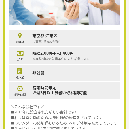
東京都 江東区
東雲駅 (りんかい線)
勤務地
時給2,000円～2,400円
※経験・年齢・就業条件により考慮します
給与
非公開
法人名
営業時間未定
※週3日以上勤務から相談可能
勤務時間
＼こんな会社です／
■2013年に設立された新しい会社です！
■社長は薬剤師のため、現場目線の経営をされています
■ラウンダーの薬剤師もいるため、ヘルプ体制も充実しています
■江東区・江戸川区内に3店舗展開しています