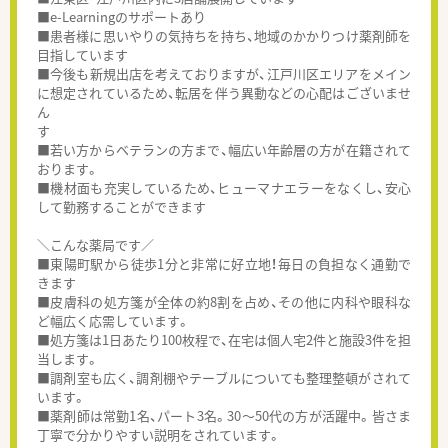
■e-Learningのサポートあり
■患者様に思いやりの気持ちを持ち、地域のかかりつけ薬剤師を
目指しています
■今後も新規出店を考えておりますが、江戸川区エリアをメイン
に想定されているため、転居を伴う異動などの心配はございませ
ん
す
■若い方からベテランの方まで、幅広い年齢層の方が在籍されて
おります。
■機材面も充実しているため、ヒューマナエラーをなくし、安心
して勤務することができます
＼こんな薬局です／
■東陽町駅から徒歩1分と非常に好立地！毎日の負担なく通勤で
きます
■皮膚科の処方箋が全体の約8割を占め、その他に内科や眼科な
ど幅広く応需しています。
■処方箋は1日あたり100枚程で、在宅は個人宅2件と施設3件を担
当します。
■調剤室も広く、調剤棚やテーブルについても整理整頓がされて
います。
■薬剤師は常勤1名、パート3名。30～50代の方が活躍中。皆さま
丁寧で分かりやすい説明をされています。