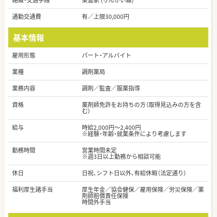
路線・交通手段
東雲駅 (りんかい線)
通勤交通費
有／上限30,000円
基本情報
雇用形態
パート・アルバイト
業種
調剤薬局
業務内容
調剤／監査／服薬指導
資格
薬剤師免許をお持ちの方（取得見込みの方を含
む）
給与
時給2,000円～2,400円
※経験・年齢・就業条件により考慮します
勤務時間
営業時間未定
※週3日以上勤務から相談可能
休日
日祝、シフト日以外、有給休暇（法定通り）
福利厚生諸手当
厚生年金／協会健保／雇用保険／労災保険／薬
剤師賠償責任保険
時間外手当