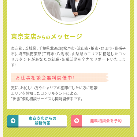
東京支店
メッセージ
からの
東京都、茨城県、千葉県北西部(松戸市・流山市・柏市・野田市・我孫子
市)、埼玉県南東部(三郷市・八潮市)、山梨県のエリアに精通したコン
サルタントがあなたの就職・転職活動を全力でサポートいたしま
す！
お仕事相談会無料開催中！
更に、お忙しい方やキャリアの棚卸がしたい方に朗報!
エリアを熟知したコンサルタントによる、
“出張”個別相談サービスも同時開催中です。
東京支店からの
無料相談会を予約
最新情報