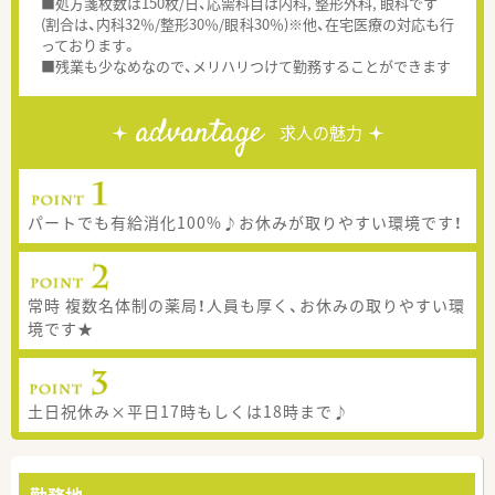
■処方箋枚数は150枚/日、応需科目は内科, 整形外科, 眼科です
(割合は、内科32％/整形30％/眼科30％)※他、在宅医療の対応も行
っております。
■残業も少なめなので、メリハリつけて勤務することができます
advantage
求人の魅力
パートでも有給消化100%♪お休みが取りやすい環境です！
常時 複数名体制の薬局！人員も厚く、お休みの取りやすい環
境です★
土日祝休み×平日17時もしくは18時まで♪