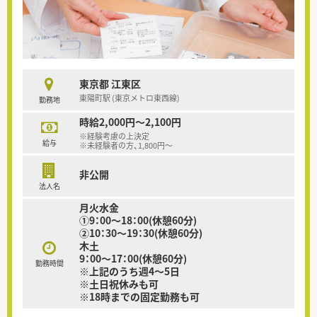
東京都 江東区
東陽町駅 (東京メトロ東西線)
勤務地
時給2,000円～2,100円
※経験考慮の上決定
給与
※未経験者の方、1,800円～
非公開
法人名
月火水金
①9：00～18：00(休憩60分)
②10：30～19：30(休憩60分)
木土
9：00～17：00(休憩60分)
勤務時間
※上記のうち週4～5日
※土日祝休みも可
※18時までの固定勤務も可