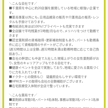
＼こんな会社です／
■千葉県を中心に約20店舗を展開している地域に根強い企業で
す。
■薬局事業以外にも、日用品雑貨の販売や介護用品の販売・レン
タルも手掛けております。
■有給消化率ほぼ100％！プライベートも充実できます
■全店舗で平均残業が2時間/月なので、メリハリをつけて勤務で
きます
■認定薬剤師の資格取得・更新補助制度もあり、パートも勤務条
件に応じて資格取得のサポートがございます。
(週32時間以上は全額、週32時間未満は勤務時間に応じて自己負
担あり。)
■会社の幹部にも中途で入社した現場上がりの女性薬剤師がお
り、女性のキャリアアップもできる会社です。
■健康イベントを全店で実施しており、地域に愛される薬局づく
りに力を入れています。
■ドクターとの関係も◎ 疑義照会もしやすい環境です
■HPKIカードの取得も会社の全額補助がございます。
■在宅医療受入体制が全店で整っています。
＼こんな薬局です／
■薬剤師は常勤3名・パート4名体制、事務は常勤3名・パート1名体
制です