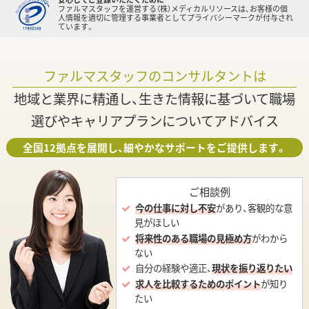
ファルマスタッフを運営する（株）メディカルリソースは、お客様の個
人情報を適切に管理する事業者としてプライバシーマークが付与され
ています。
ファルマスタッフのコンサルタントは
地域と業界に精通し、生きた情報に基づいて職場
選びやキャリアプランについてアドバイス
全国12拠点を展開し、細やかなサポートをご提供します。
ご相談例
今の仕事に対し不安
があり、客観的な意
見がほしい
将来性のある職場の見極め方
がわから
ない
自分の経験や適正、
現状を振り返りたい
求人を比較するためのポイント
が知り
たい