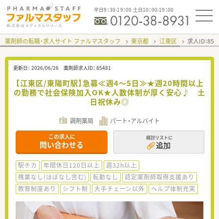
平日9：30-19：00 土日10：00-19：00
薬剤師の転職・求人サイト ファルマスタッフ
東京都
江東区
求人ID：85
更新日：
2026/06/26
薬剤師求人ID：
85481
【江東区/東陽町駅】急募≪週4～5日≫★週20時間以上
の勤務で社会保険加入OK★人数体制が厚く安心♪ 土
日祝休み◎
調剤薬局
パート・アルバイト
この求人に
検討リストに
問い合わせる
追加
駅チカ
年間休日120日以上
週32h以上
残業なし(ほぼなし含む)
転勤なし
認定薬剤師取得支援あり
教育制度あり
シフト制
大手チェーン以外
ヘルプ体制充実