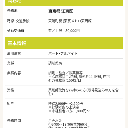
勤務地
勤務地
東京都 江東区
路線・交通手段
東陽町駅 (東京メトロ東西線)
通勤交通費
有／上限 50,000円
基本情報
雇用形態
パート・アルバイト
業種
調剤薬局
業務内容
調剤／監査／服薬指導
主な応需科目：内科, 整形外科, 眼科, 在宅
処方箋枚数：150枚/日
資格
薬剤師免許をお持ちの方（取得見込みの方を含
む）
給与
時給2,000円～2,100円
※経験考慮の上決定
※未経験者の方、1,800円～
勤務時間
月火水金
①9：00～18：00(休憩60分)