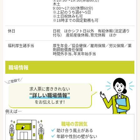
②10：30～19：30(休憩60分)
木土
9：00～17：00(休憩60分)
※上記のうち週4～5日
※土日祝休みも可
※18時までの固定勤務も可
休日
日祝 ほかシフト日以外 有給休暇（法定通り
付与） 産前産後休暇、育児休暇 ほか
福利厚生諸手当
厚生年金／協会健保／雇用保険／労災保険／薬
剤師賠償責任保険
時間外手当、年末年始手当
職場情報
求人票に書ききれない
“詳しい職場情報”
をお伝えします！
職場の雰囲気
助け合う風土がある
年齢や性別の壁がない