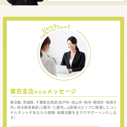
東京支店
メッセージ
からの
東京都、茨城県、千葉県北西部(松戸市・流山市・柏市・野田市・我孫子
市)、埼玉県南東部(三郷市・八潮市)、山梨県のエリアに精通したコン
サルタントがあなたの就職・転職活動を全力でサポートいたしま
す！