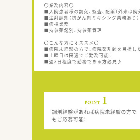
〇業務内容〇
■入院患者様の調剤、監査、配薬（外来は院
■注射調剤（抗がん剤ミキシング業務あり）
■病棟業務
■持参薬鑑別、持参薬管理
〇こんな方にオススメ〇
■病院未経験の方で、病院薬剤師を目指し
■土曜日は隔週でご勤務可能！
■週3日程度で勤務できる方必見♪
調剤経験があれば病院未経験の方で
もご応募可能！