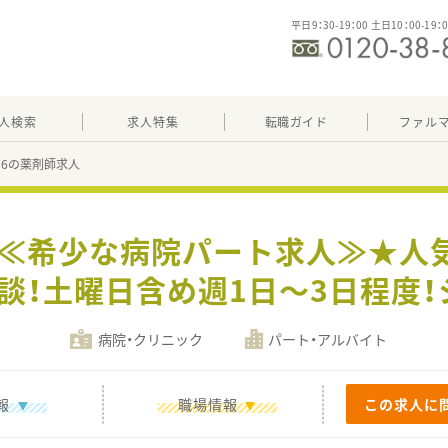
平日9：30-19：00 土日10：00-19：
人検索
求人特集
転職ガイド
ファル
286の薬剤師求人
募≪希少な病院パート求人≫★人
談！土曜日含め週1日～3日程度！
病院・クリニック
パート・アルバイト
報
職場情報
この求人に