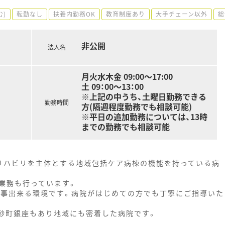
む)
転勤なし
扶養内勤務OK
教育制度あり
大手チェーン以外
総
非公開
法人名
月火水木金 09:00～17:00
土 09：00～13：00
※上記の中うち、土曜日勤務できる
勤務時間
方(隔週程度勤務でも相談可能)
※平日の追加勤務については、13時
までの勤務でも相談可能
リハビリを主体とする地域包括ケア病棟の機能を持っている病
業務も行っています。
仕事出来る環境です。病院がはじめての方でも丁寧にご指導いた
は砂町銀座もあり地域にも密着した病院です。