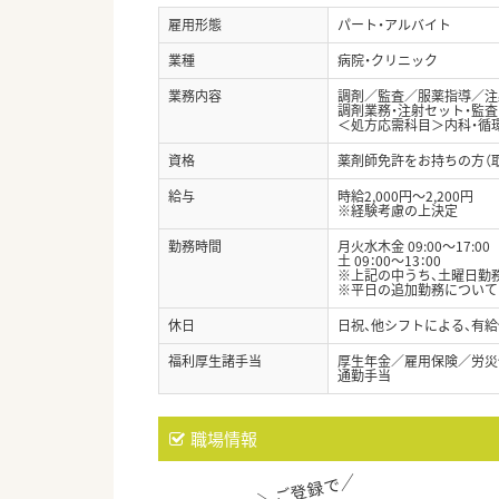
雇用形態
パート・アルバイト
業種
病院・クリニック
業務内容
調剤／監査／服薬指導／注
調剤業務・注射セット・監査
＜処方応需科目＞内科・循環
資格
薬剤師免許をお持ちの方（
給与
時給2,000円～2,200円
※経験考慮の上決定
勤務時間
月火水木金 09:00～17:00
土 09：00～13：00
※上記の中うち、土曜日勤
※平日の追加勤務について
休日
日祝、他シフトによる、有給
福利厚生諸手当
厚生年金／雇用保険／労災
通勤手当
職場情報