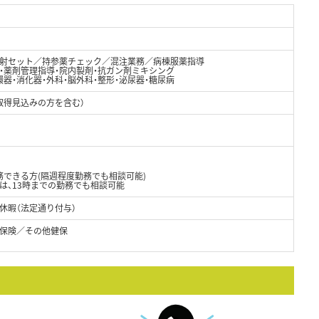
射セット／持参薬チェック／混注業務／病棟服薬指導
・薬剤管理指導・院内製剤・抗ガン剤ミキシング
器・消化器・外科・脳外科・整形・泌尿器・糖尿病
取得見込みの方を含む）
務できる方(隔週程度勤務でも相談可能)
は、13時までの勤務でも相談可能
休暇（法定通り付与）
保険／その他健保