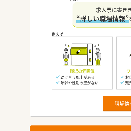
求人票に書き
“詳しい職場情報”
職場の雰囲気
ワ
助け合う風土がある
お
年齢や性別の壁がない
残
職場情