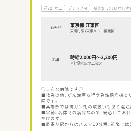
週32h以上
ブランク可
残業なし(ほぼなし含
東京都 江東区
勤務地
東陽町駅 (東京メトロ東西線)
時給2,000円～2,200円
給与
※経験考慮の上決定
○こんな病院です○
■救急の他、がん治療も行う急性期病棟と
院です。
■薬剤部では抗ガン剤の取扱いもあり混注
■常勤5名体制の病院なので、安心してお
だけます。
■最寄り駅からはバスで10分程、近隣に