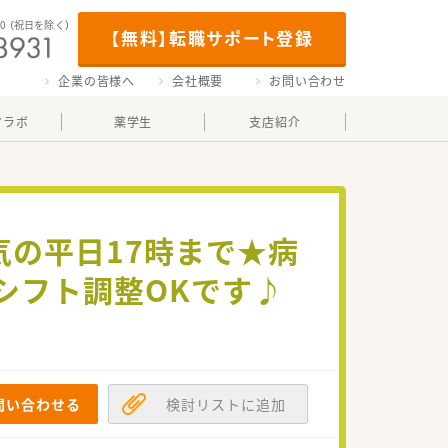
00
（祝日を除く）
【無料】転職サポート登録
企業の皆様へ
会社概要
お問い合わせ
マラボ
薬学生
支店紹介
気の平日17時まで★病
シフト調整OKです♪
問い合わせる
検討リストに追加