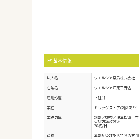
基本情報
法人名
ウエルシア薬局株式会社
店舗名
ウエルシア江東平野店
雇用形態
正社員
業種
ドラッグストア(調剤あり)
業務内容
調剤／監査／服薬指導／在宅
≪処方箋枚数≫
20枚/日
資格
薬剤師免許をお持ちの方（