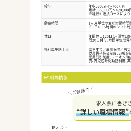
給与
年収530万円～700万円
月給355,000円～420,000
※経験や選択コースにより
勤務時間
1ヶ月単位の変形労働時間制（
※1日4~15時間のシフト
休日
年間休日120日（月間休日
間20日付与、時間単位取得
福利厚生諸手当
厚生年金／雇用保険／労災
従業員持株会制度、退職金制
業員割引制度、ユニオン助成
度、育児短時間勤務制度、薬
職場情報
求人票に書き
“詳しい職場情報”