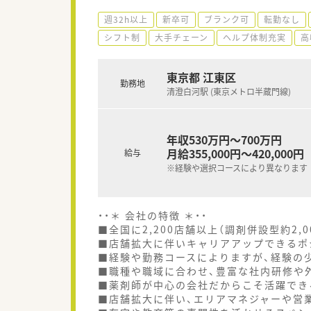
週32h以上
新卒可
ブランク可
転勤なし
シフト制
大手チェーン
ヘルプ体制充実
高
東京都 江東区
勤務地
清澄白河駅 (東京メトロ半蔵門線)
年収530万円～700万円
月給355,000円～420,000円
給与
※経験や選択コースにより異なります
・・＊ 会社の特徴 ＊・・
■全国に2,200店舗以上（調剤併設型約2,
■店舗拡大に伴いキャリアアップできるポ
■経験や勤務コースによりますが、経験の少
■職種や職域に合わせ、豊富な社内研修や
■薬剤師が中心の会社だからこそ活躍でき
■店舗拡大に伴い、エリアマネジャーや営