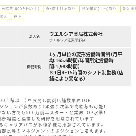
高給与(600万円以上)
寮・借上社宅あり
住宅補助(手当)あり
認定薬
収入
在宅
ウエルシア薬局株式会社
法人名
ウエルシア江東平野店
1ヶ月単位の変形労働時間制（月平
均:165.6時間/年間所定労働時
間:1,988時間）
勤務時間
※1日4~15時間のシフト制勤務（店
舗により異なる）
000店舗以上）を展開し調剤店舗数業界TOP！
ジションが多数あり！頑張り次第で高給与も可能！
ない方でも500万前半スタートと業界TOP水準！
外部組織と連携した研修を用意されています
るキャリアパスが多種多様に用意されています。
業部長等のマネジメントのポジションも増えます。