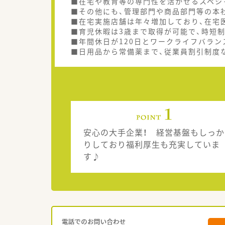
■在宅や教育等の専門性を活かせるスペシ
■その他にも、管理部門や商品部門等の本
■在宅実施店舗は年々増加しており、在宅
■育児休暇は3歳まで取得が可能で、時短
■年間休日が120日とワークライフバラン
■日用品から常備薬まで、従業員割引制度
安心の大手企業！ 経営基盤もしっか
りしており福利厚生も充実していま
す♪