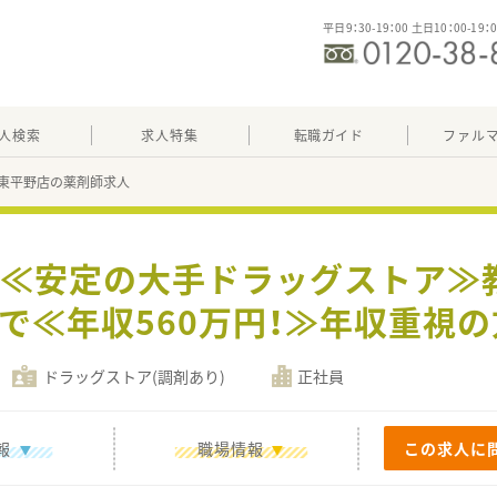
平日9：30-19：00 土日10：00-19：
人検索
求人特集
転職ガイド
ファル
東平野店の薬剤師求人
駅】≪安定の大手ドラッグストア≫
代で≪年収560万円！≫年収重視
ドラッグストア(調剤あり)
正社員
報
職場情報
この求人に