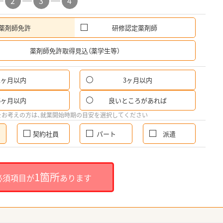
2
3
4
薬剤師免許
研修認定薬剤師
希
薬剤師免許取得見込（薬学生等）
1ヶ月以内
3ヶ月以内
6ヶ月以内
良いところがあれば
をお考えの方は、就業開始時期の目安を選択してください
契約社員
パート
派遣
1箇所
必須項目が
あります