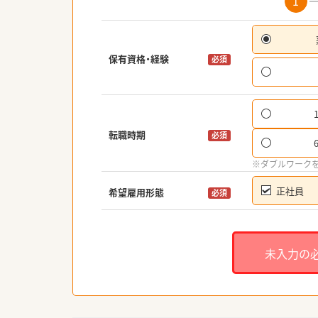
1
保有資格・経験
必須
転職時期
必須
※ダブルワーク
正社員
希望雇用形態
必須
未入力の