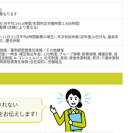
円
異なります
月平均:165.6時間/年間所定労働時間:1,988時間）
制勤務（店舗により異なる）
8～11日※1日平均8時間勤務の場合）、年次有給休暇（初年度10日付与、最高年
可）、慶弔休暇
保険／薬剤師賠償責任保険／その他健保
度（一時金・確定拠出年金）、LTD制度、グループ保険・医療保険、健康診断、従
金制度、N-コンシェルジュ、社宅制度、産前・産後休業制度、育児・介護休業制
剤師賠償責任保険（会社契約）、労働組合
きれない
をお伝えします！