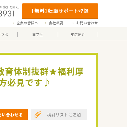
00
（祝日を除く）
【無料】転職サポート登録
企業の皆様へ
会社概要
お問い合わせ
マラボ
薬学生
支店紹介
教育体制抜群★福利厚
の方必見です♪
問い合わせる
検討リストに追加