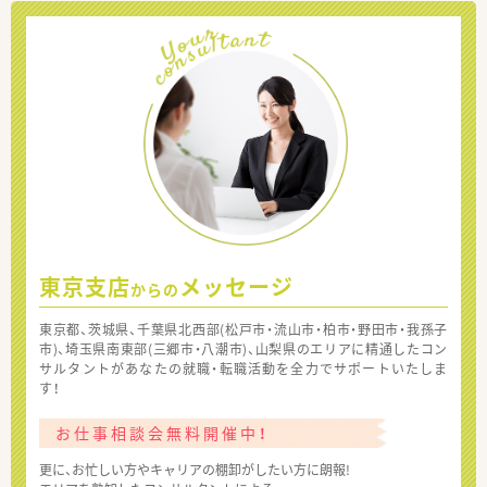
東京支店
メッセージ
からの
東京都、茨城県、千葉県北西部(松戸市・流山市・柏市・野田市・我孫子
市)、埼玉県南東部(三郷市・八潮市)、山梨県のエリアに精通したコン
サルタントがあなたの就職・転職活動を全力でサポートいたしま
す！
お仕事相談会無料開催中！
更に、お忙しい方やキャリアの棚卸がしたい方に朗報!