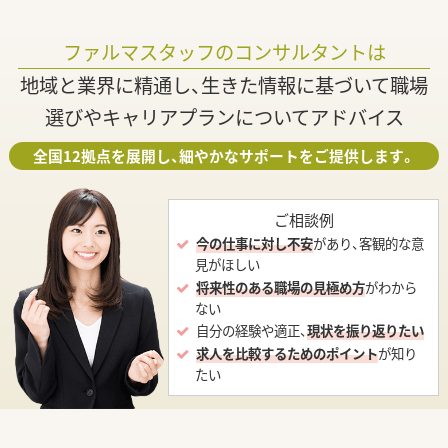
ファルマスタッフのコンサルタントは
地域と業界に精通し、生きた情報に基づいて職場
選びやキャリアプランについてアドバイス
全国12拠点を展開し、細やかなサポートをご提供します。
ご相談例
今の仕事に対し不安
があり、客観的な意
見がほしい
将来性のある職場の見極め方
がわから
ない
自分の経験や適正、
現状を振り返りたい
求人を比較するためのポイント
が知り
たい