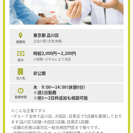
東京都 品川区
立会川駅 (京急本線)
勤務地
時給2,000円～2,200円
※経験・スキルにより決定
給与
非公開
法人名
木 9：00～14：00（休憩0分）
※週1日勤務
勤務時間
※他1～2日枠追加も相談可能
≪こんな企業です≫
・グループ全体で品川区、大田区、目黒区で5店舗を展開しており
ます(品川区3店舗・大田区1店舗、目黒区1店舗)
・店舗の形態は面対応～総合病院門前まで様々です。
・店舗が比較的近いため、ヘルプ体制が整っております。