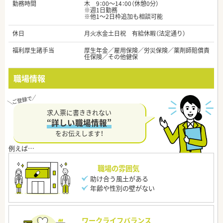
勤務時間
木 9：00～14：00（休憩0分）
※週1日勤務
※他1～2日枠追加も相談可能
休日
月火水金土日祝 有給休暇（法定通り）
福利厚生諸手当
厚生年金／雇用保険／労災保険／薬剤師賠償責
任保険／その他健保
職場情報
求人票に書ききれない
“詳しい職場情報”
をお伝えします！
職場の雰囲気
助け合う風土がある
年齢や性別の壁がない
ワークライフバランス