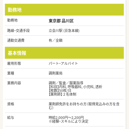
勤務地
勤務地
東京都 品川区
路線・交通手段
立会川駅 (京急本線)
通勤交通費
有／全額
基本情報
雇用形態
パート・アルバイト
業種
調剤薬局
業務内容
調剤／監査／服薬指導
【科目】内科, 呼吸器科, 小児科, 透析
【枚数】50枚/日
【薬剤師】２名体制
資格
薬剤師免許をお持ちの方（取得見込みの方を含
む）
給与
時給2,000円～2,200円
※経験・スキルにより決定