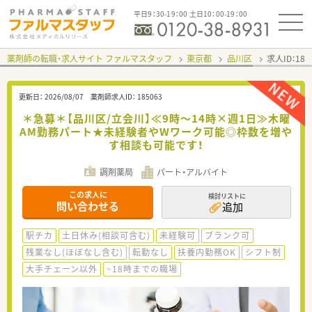
平日9：30-19：00 土日10：00-19：00
薬剤師の転職・求人サイト ファルマスタッフ
東京都
品川区
求人ID：18
更新日：
2026/08/07
薬剤師求人ID：
185063
＊急募＊【品川区/立会川】≪9時～14時×週1日≫木曜
AM勤務パート★未経験者やWワーク可能◎枠数を増や
す相談も可能です！
調剤薬局
パート・アルバイト
この求人に
検討リストに
問い合わせる
追加
駅チカ
土日休み(相談可含む)
未経験可
ブランク可
残業なし(ほぼなし含む)
転勤なし
扶養内勤務OK
シフト制
大手チェーン以外
~18時までの職場