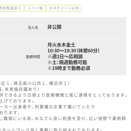
教育制度あり
シフト制
大手チェーン以外
非公開
法人名
月火水木金土
10:30～19:30（休憩60分）
※週2日～応相談
勤務時間
※土：隔週勤務可能
※19時まで勤務必須
川区１、埼玉県川口市１、横浜市１）
舗、未実施店舗あり）
供できるよう日頃より医療機関と密に連携をとっております。
上げております。
ーカー出身者や、別業種の企業で働いていたり
おります。
じ職場にいる為、みなさん良い刺激を受け、広い視野で薬剤師
まチームワーク良く業務に取り組まれております。