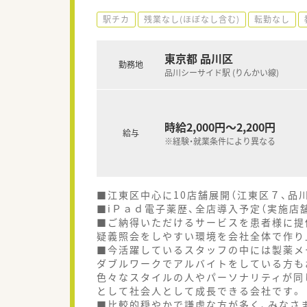
駅チカ
残業なし(ほぼなし含む)
転勤なし
東京都 品川区
勤務地
品川シーサイド駅 (りんかい線)
時給2,000円～2,200円
給与
※経験・就業条件により異なる
■江東区中心に10店舗展開（江東区７、品
■iＰａｄ電子薬歴、全店導入予定（実施店
■ご納得いただけるサービスを患者様に提
疑義照会をしやすい環境を会社全体で作り
■今活躍しているスタッフの中には製薬メ
ダブルワークでアルバイトをしている方も
色々なスタイルの人やパーソナリティが同
として社会人として成長できる会社です。
■比較的穏やかで謙虚な方が多く、みなさ