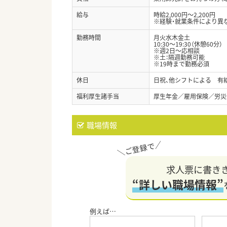
給与
時給2,000円～2,200円
※経験・就業条件により異
勤務時間
月火水木金土
10:30～19:30（休憩60分）
※週2日～応相談
※土：隔週勤務可能
※19時まで勤務必須
休日
日祝、他シフトによる 有
福利厚生諸手当
厚生年金／雇用保険／労災
職場情報
求人票に書き
“詳しい職場情報”