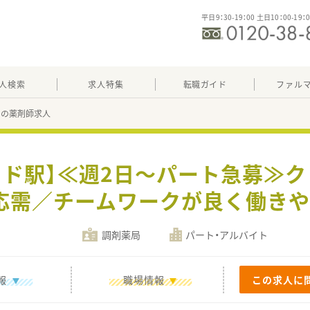
平日9：30-19：00 土日10：00-19：
人検索
求人特集
転職ガイド
ファル
75の薬剤師求人
イド駅】≪週2日～パート急募≫
応需／チームワークが良く働きや
調剤薬局
パート・アルバイト
報
職場情報
この求人に