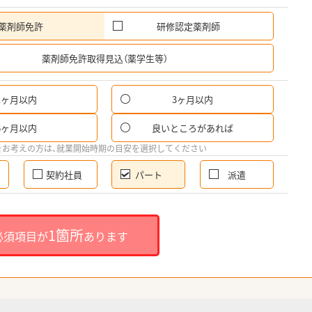
薬剤師免許
研修認定薬剤師
希
薬剤師免許取得見込（薬学生等）
1ヶ月以内
3ヶ月以内
パ
6ヶ月以内
良いところがあれば
希
をお考えの方は、就業開始時期の目安を選択してください
契約社員
パート
派遣
就
1箇所
必須項目が
あります
就業