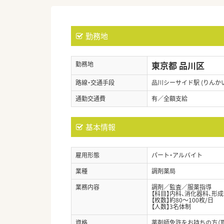
勤務地
東京都 品川区
勤務地
路線・交通手段
品川シーサイド駅 (りんか
通勤交通費
有／全額支給
基本情報
雇用形態
パート・アルバイト
業種
調剤薬局
業務内容
調剤／監査／服薬指導
【科目】内科、消化器科、形
【枚数】約80～100枚/日
【人数】3名体制
資格
薬剤師免許をお持ちの方（