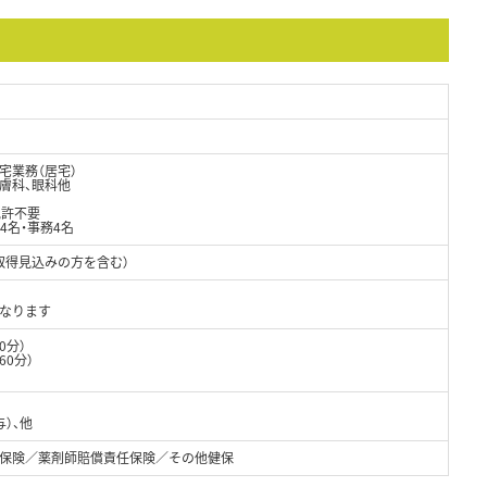
宅業務（居宅）
皮膚科、眼科他
免許不要
4名・事務4名
取得見込みの方を含む）
なります
0分）
60分）
）、他
保険／薬剤師賠償責任保険／その他健保