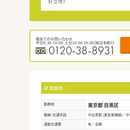
好立地！
勤務地
東京都 目黒区
勤務地
路線・交通手段
中目黒駅 (東急東横線)／中
通勤交通費
有／全額