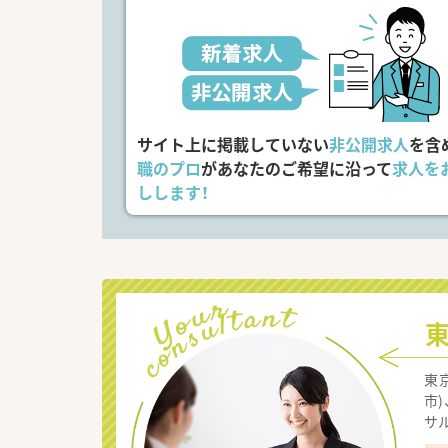
サイト上に掲載していない
非公開求人
を含
職のプロ
があなたのご希望に沿って
求人を
しします！
東
市
サ