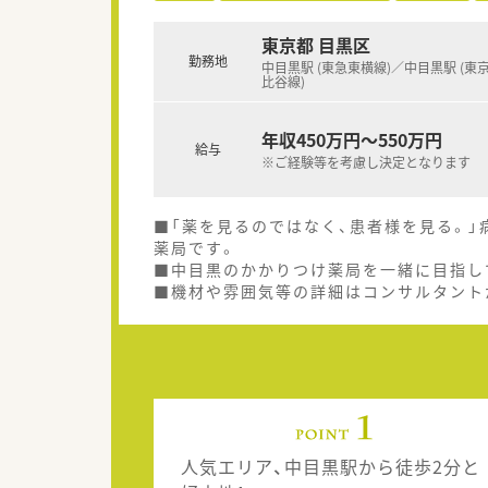
東京都 目黒区
勤務地
中目黒駅 (東急東横線)／中目黒駅 (東
比谷線)
年収450万円～550万円
給与
※ご経験等を考慮し決定となります
■「薬を見るのではなく、患者様を見る。
薬局です。
■中目黒のかかりつけ薬局を一緒に目指し
■機材や雰囲気等の詳細はコンサルタント
人気エリア、中目黒駅から徒歩2分と