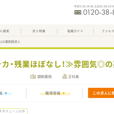
平日9：30-19：00 土日10：00-19：
人検索
求人特集
転職ガイド
ファル
092の薬剤師求人
チカ・残業ほぼなし！≫雰囲気◎
調剤薬局
正社員
報
職場情報
この求人に
大手チェーン以外