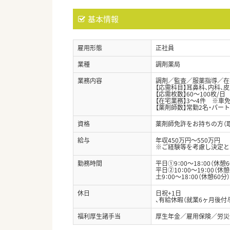
基本情報
雇用形態
正社員
業種
調剤薬局
業務内容
調剤／監査／服薬指導／在
【応需科目】耳鼻科、内科、
【応需枚数】60～100枚/日
【在宅業務】3～4件 ※車
【薬剤師数】常勤2名・パート
資格
薬剤師免許をお持ちの方（
給与
年収450万円～550万円
※ご経験等を考慮し決定と
勤務時間
平日①9：00～18：00（休憩6
平日②10：00～19：00（休憩
土9：00～18：00（休憩60分）
休日
日祝+1日
、有給休暇（就業6ヶ月後付与
福利厚生諸手当
厚生年金／雇用保険／労災