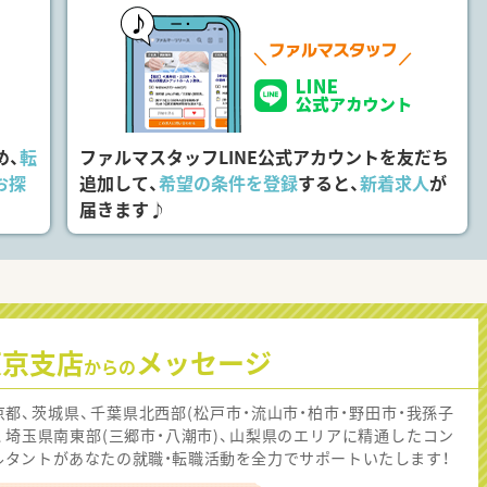
め、
転
ファルマスタッフLINE公式アカウントを友だち
お探
追加して、
希望の条件を登録
すると、
新着求人
が
届きます♪
東京支店
メッセージ
からの
京都、茨城県、千葉県北西部(松戸市・流山市・柏市・野田市・我孫子
)、埼玉県南東部(三郷市・八潮市)、山梨県のエリアに精通したコン
ルタントがあなたの就職・転職活動を全力でサポートいたします！