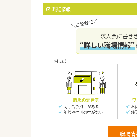
職場情報
求人票に書き
“詳しい職場情報”
職場の雰囲気
ワ
助け合う風土がある
お
年齢や性別の壁がない
残
職場情