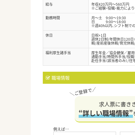
給与
年収420万円～560万円
※ご経験・役職・能力によ
勤務時間
月～土 9:00～19:30
日 9:00～18:00
※週40h以内、シフト制で
休日
日祝+1日
週休2日制/年間休日120日
暇/産前産後休暇/育児休暇
福利厚生諸手当
厚生年金／協会健保／雇用
通勤手当/時間外手当/役職
赴任手当（該当者のみ）/住
職場情報
求人票に書き
“詳しい職場情報”