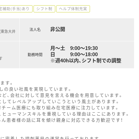
宅補助(手当)あり
シフト制
ヘルプ体制充実
非公開
法人名
(東急大井
月～土 9:00～19:30
日 9:00～18:00
勤務時間
す
※週40h以内、シフト制での調整
ます。
しの良い社風を実現しています。
など、会社に対して意見を言える機会を用意しています。
としてレベルアップしていこうという風土があります。
！チーム医療にも取り組み在宅医療に注力しています。
、ヒューマンスキルを重視している理由はここにあります。
ろん患者様の話に耳を傾け親身に対応できる方歓迎です！
域に密着した調剤薬局の運営を行っております。