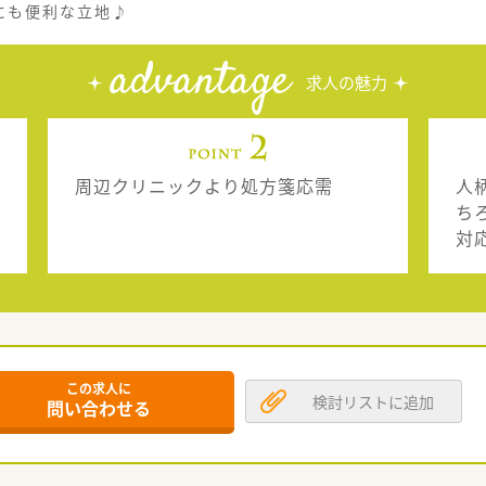
にも便利な立地♪
advantage
求人の魅力
周辺クリニックより処方箋応需
人
ち
対
この求人に
検討リストに追加
問い合わせる