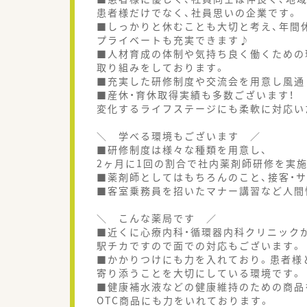
患者様だけでなく、社員思いの企業です。
■しっかりと休むことも大切と考え、年間休
プライベートも充実できます♪
■人材育成の体制や気持ち良く働くための
取り組みをしております。
■充実した研修制度や交流会を用意し風通
■産休・育休取得実績も多数ございます！
変化するライフステージにも柔軟に対応い
＼ 学べる環境もございます ／
■研修制度は様々な種類を用意し、
2ヶ月に1回の割合で社内薬剤師研修を実施
■薬剤師としてはもちろんのこと、接客・
■客室乗務員を招いたマナー講習など人間
＼ こんな薬局です ／
■近くに心療内科・循環器内科クリニック
駅チカですので面での対応もございます。
■かかりつけにも力を入れており。患者様
寄り添うことを大切にしている環境です。
■健康補水液などの健康維持のための商品
OTC商品にも力をいれております。