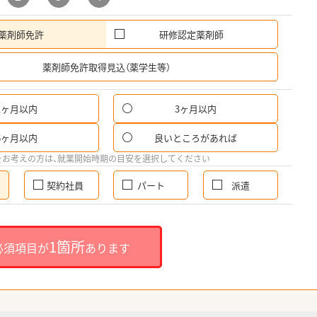
薬剤師免許
研修認定薬剤師
希
薬剤師免許取得見込（薬学生等）
1ヶ月以内
3ヶ月以内
6ヶ月以内
良いところがあれば
をお考えの方は、就業開始時期の目安を選択してください
契約社員
パート
派遣
1箇所
必須項目が
あります