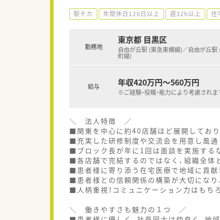
駅チカ
年間休日120日以上
週32h以上
住
東京都 目黒区
勤務地
自由が丘駅 (東急東横線)／自由が丘駅 
町線)
年収420万円～560万円
給与
※ご経験・役職・能力により考慮されま
＼ 法人特徴 ／
■関東を中心に約40店舗ほど展開しており
■充実した研修制度や交流会を用意し風通
■ブロック長が年に1回は面談を実施する
■各店舗で完結するのではなく、組織全体
■患者様に寄り添う在宅医療で地域に貢献
■患者様との信頼関係の構築が大切になり
■人柄重視！コミュニケーション力はもち
＼ 働きやすさも魅力の１つ ／
■患者様に優しく、社員同士は仲良く、地