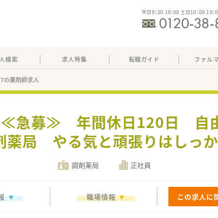
平日9：30-19：00 土日10：00-19：
人検索
求人特集
転職ガイド
ファル
857の薬剤師求人
】≪急募≫ 年間休日120日 
剤薬局 やる気と頑張りはしっか
調剤薬局
正社員
報
職場情報
この求人に