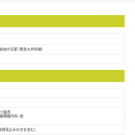
自由が丘駅 (東急大井町線)
TC販売
・循環器内科、他
取得見込みの方を含む）