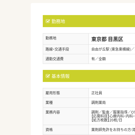
勤務地
東京都 目黒区
勤務地
路線・交通手段
自由が丘駅 (東急東横線)／
通勤交通費
有／全額
基本情報
雇用形態
正社員
業種
調剤薬局
業務内容
調剤／監査／服薬指導／O
【応需科目】心療内科・内科
【処方枚数】20枚/日
資格
薬剤師免許をお持ちの方（