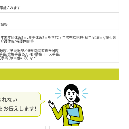
り考慮されます
の調整
（年末年始休暇5日、夏季休暇2日を含む）/ 年次有給休暇（初年度10日）/慶弔休
/介護休暇/看護休暇 等
保険／労災保険／薬剤師賠償責任保険
手当/資格手当（5万円）/勤務コース手当/
宅手当（該当者のみ） など
きれない
をお伝えします！