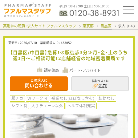
平日9：30-19：00 土日10：00-19：00
薬剤師の転職・求人サイト ファルマスタッフ
東京都
目黒区
求人ID：43
更新日：
2026/07/10
薬剤師求人ID：
433052
【目黒区/中目黒】急募！≪駅徒歩3分≫月・金・土のうち
週1日～ご相談可能！2店舗経営の地域密着薬局です
調剤薬局
パート・アルバイト
この求人に
検討リストに
問い合わせる
追加
駅チカ
Ｗワーク可
残業なし(ほぼなし含む)
転勤なし
シフト制
大手チェーン以外
ヘルプ体制充実