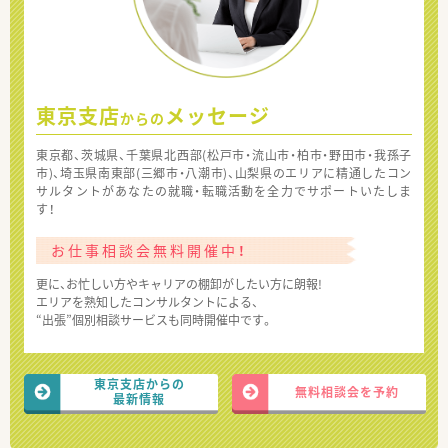
東京支店
メッセージ
からの
東京都、茨城県、千葉県北西部(松戸市・流山市・柏市・野田市・我孫子
市)、埼玉県南東部(三郷市・八潮市)、山梨県のエリアに精通したコン
サルタントがあなたの就職・転職活動を全力でサポートいたしま
す！
お仕事相談会無料開催中！
更に、お忙しい方やキャリアの棚卸がしたい方に朗報!
エリアを熟知したコンサルタントによる、
“出張”個別相談サービスも同時開催中です。
東京支店からの
無料相談会を予約
最新情報