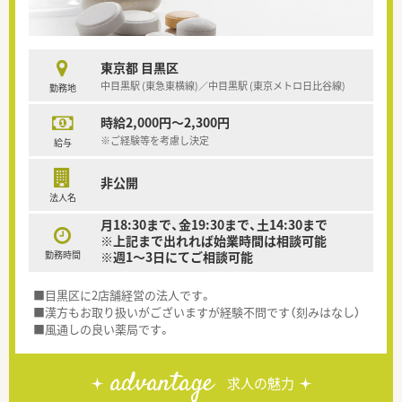
東京都 目黒区
中目黒駅 (東急東横線)／中目黒駅 (東京メトロ日比谷線)
勤務地
時給2,000円～2,300円
※ご経験等を考慮し決定
給与
非公開
法人名
月18:30まで、金19:30まで、土14:30まで
※上記まで出れれば始業時間は相談可能
勤務時間
※週1～3日にてご相談可能
■目黒区に2店舗経営の法人です。
■漢方もお取り扱いがございますが経験不問です（刻みはなし）
■風通しの良い薬局です。
advantage
求人の魅力