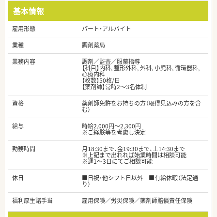
基本情報
雇用形態
パート・アルバイト
業種
調剤薬局
業務内容
調剤／監査／服薬指導
【科目】内科, 整形外科, 外科, 小児科, 循環器科,
心療内科
【枚数】50枚/日
【薬剤師】常時2～3名体制
資格
薬剤師免許をお持ちの方（取得見込みの方を含
む）
給与
時給2,000円～2,300円
※ご経験等を考慮し決定
勤務時間
月18:30まで、金19:30まで、土14:30まで
※上記まで出れれば始業時間は相談可能
※週1～3日にてご相談可能
休日
■日祝・他シフト日以外 ■有給休暇（法定通
り）
福利厚生諸手当
雇用保険／労災保険／薬剤師賠償責任保険