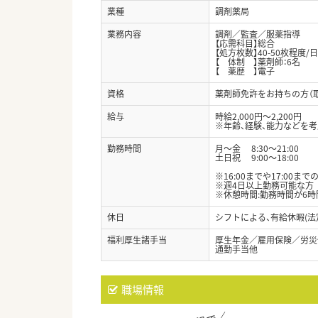
業種
調剤薬局
業務内容
調剤／監査／服薬指導
【応需科目】総合
【処方枚数】40-50枚程度/日
【 体制 】薬剤師：6名
【 薬歴 】電子
資格
薬剤師免許をお持ちの方（
給与
時給2,000円～2,200円
※年齢、経験、能力などを
勤務時間
月～金 8:30～21:00
土日祝 9:00～18:00
※16:00までや17:00ま
※週4日以上勤務可能な方
※休憩時間:勤務時間が6時
休日
シフトによる、有給休暇(法
福利厚生諸手当
厚生年金／雇用保険／労災
通勤手当他
職場情報