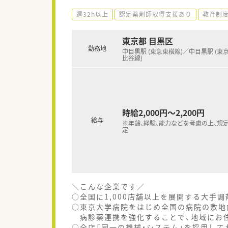
週32h以上
認定薬剤師取得支援あり
教育制
東京都 目黒区
勤務地
中目黒駅 (東急東横線)／中目黒駅 (東
比谷線)
時給2,000円～2,200円
給与
※年齢、経験、能力などを考慮の上、規
定
＼こんな企業です／
○全国に1,000店舗以上を展開する大手
○東京大学病院をはじめ全国の病院の敷地
病診薬連携を強化することで、地域にお
○全店「同一の機械・システム」を採用して