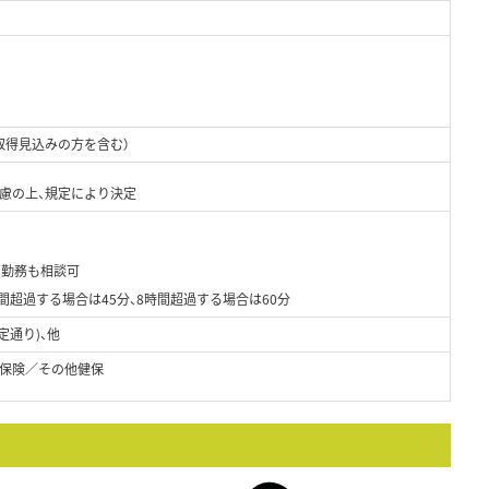
取得見込みの方を含む）
考慮の上、規定により決定
での勤務も相談可
間超過する場合は45分、8時間超過する場合は60分
定通り)、他
保険／その他健保