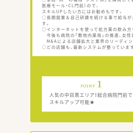
医療モール・CL門前）ので、
スキルUPしたい方にはお勧めもです。
○長期就業＆自己研讃を続ける事で給与が
す。
○インターネットを使って処方薬の飲み方
今後も病院の「敷地内薬局」の推進、女性
M&Aによる店舗拡大と業界のリーディン
○どの店舗も、最新システムが整っています
人気の中目黒エリア！総合病院門前で
スキルアップ可能★