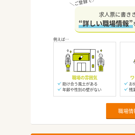
求人票に書き
“詳しい職場情報”
職場の雰囲気
ワ
助け合う風土がある
お
年齢や性別の壁がない
残
職場情