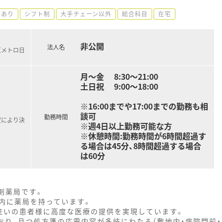
度あり
シフト制
大手チェーン以外
総合科目
在宅
非公開
法人名
京メトロ日
月～金 8:30～21:00
土日祝 9:00～18:00
※16:00までや17:00までの勤務も相
談可
勤務時間
定により決
※週4日以上勤務可能な方
※休憩時間:勤務時間が6時間超過す
る場合は45分、8時間超過する場合
は60分
調剤薬局です。
内に薬局を持っています。
住いの患者様に高度な医療の提供を実現しています。
おり、且つ処方箋の応需内容が多岐にわたる（敷地内・病院門前・