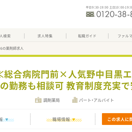
平日9：30-19：00 土日10：00-19：
人検索
求人特集
転職ガイド
ファル
226の薬剤師求人
≪総合病院門前×人気野中目黒エリ
までの勤務も相談可 教育制度充実
調剤薬局
パート・アルバイト
報
職場情報
この求人に