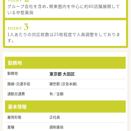
グループ会社を含め、関東圏内を中心に約80店舗展開して
いる中堅薬局
1人あたりの対応枚数は25枚程度で人員調整をしておりま
す。
勤務地
勤務地
東京都 大田区
路線・交通手段
雑色駅 (京急本線)
通勤交通費
有／全額
基本情報
雇用形態
正社員
業種
調剤薬局