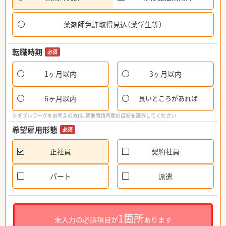
薬剤師免許取得見込（薬学生等）
転職時期
必須
1ヶ月以内
3ヶ月以内
6ヶ月以内
良いところがあれば
※ダブルワークをお考えの方は、就業開始時期の目安を選択してください
希望雇用形態
必須
正社員
契約社員
パート
派遣
1箇所
未入力の必須項目が
あります