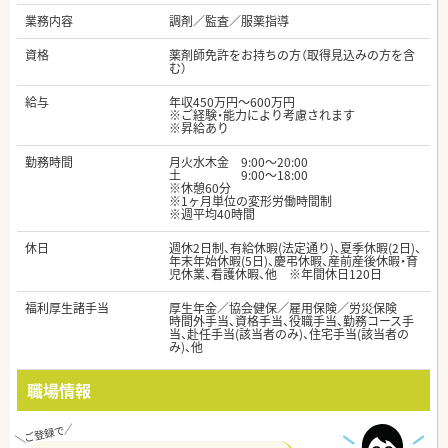
業務内容
調剤／監査／服薬指導
資格
薬剤師免許をお持ちの方（取得見込みの方を含
む）
給与
年収450万円～600万円
※ご経験・能力により考慮されます
※昇給あり
勤務時間
月火水木金 9:00～20:00
土 9:00～18:00
※休憩60分
※1ヶ月単位の変形労働時間制
※週平均40時間
休日
週休2日制、有給休暇(法定通り)、夏季休暇(2日)、
年末年始休暇(5日)、慶弔休暇、産前産後休暇・育
児休業、看護休暇、他 ※年間休日120日
福利厚生諸手当
厚生年金／協会健保／雇用保険／労災保険
時間外手当、資格手当、役職手当、勤務コース手
当、赴任手当(該当者のみ)、住宅手当(該当者の
み)、他
職場情報