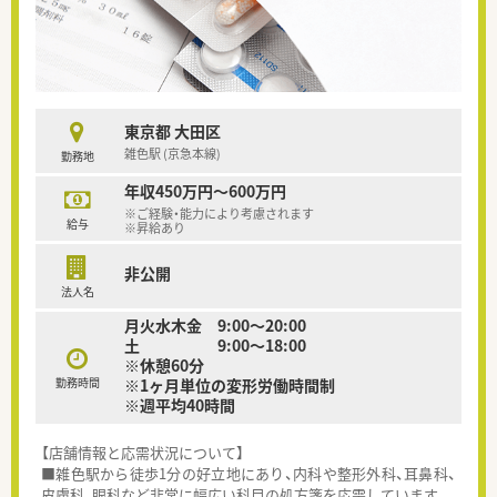
東京都 大田区
雑色駅 (京急本線)
勤務地
年収450万円～600万円
※ご経験・能力により考慮されます
給与
※昇給あり
非公開
法人名
月火水木金 9:00～20:00
土 9:00～18:00
※休憩60分
勤務時間
※1ヶ月単位の変形労働時間制
※週平均40時間
【店舗情報と応需状況について】
■雑色駅から徒歩1分の好立地にあり、内科や整形外科、耳鼻科、
皮膚科、眼科など非常に幅広い科目の処方箋を応需しています。