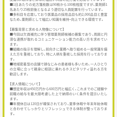
■1日あたりの処方箋枚数は90枚から100枚程度ですが、薬剤師1
名あたり25枚前後となるよう適切な人員配置を行っています。
■多科目を応需しており医薬品の採用品目も約2,000品目と豊富
なため、薬剤師として幅広い知識を維持・向上できる環境です。
【募集背景と求める人物像について】
■今回は欠員補充に伴う管理薬剤師候補の募集であり、周囲と円
滑な連携が取れるコミュニケーション能力の高い方を求めてい
ます。
■組織の指示を理解し、前向きに業務へ取り組める一般常識を備
えた方を重視しており、特に人柄を重視した採用を行っておりま
す。
■地域密着型の店舗で顔なじみの患者様も多いため、一人ひとり
の立場に立って親身に相談に乗れるホスピタリティ溢れる方を
歓迎します。
【求人情報について】
■想定年収は450万円から600万円と幅広く、これまでのご経験や
前職の給与を最大限考慮した上で納得のいく条件を提示いたし
ます。
■年間休日は120日が確保されており、夏季休暇や年末年始休暇
と合わせてしっかりとリフレッシュできる体制が整っておりま
す。