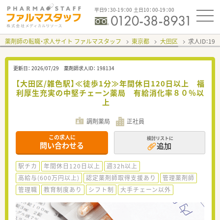
平日9：30-19：00 土日10：00-19：00
薬剤師の転職・求人サイト ファルマスタッフ
東京都
大田区
求人ID：19
更新日：
2026/07/29
薬剤師求人ID：
198134
【大田区/雑色駅】≪徒歩1分≫年間休日120日以上 福
利厚生充実の中堅チェーン薬局 有給消化率８０％以
上
調剤薬局
正社員
この求人に
検討リストに
問い合わせる
追加
駅チカ
年間休日120日以上
週32h以上
高給与(600万円以上)
認定薬剤師取得支援あり
管理薬剤師
管理職
教育制度あり
シフト制
大手チェーン以外