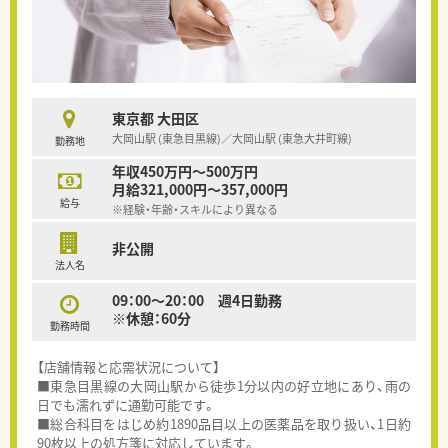
東京都 大田区
大岡山駅 (東急目黒線)／大岡山駅 (東急大井町線)
勤務地
年収450万円～500万円
月給321,000円～357,000円
給与
※経験・年齢・スキルにより異なる
非公開
法人名
09：00～20：00 週4日勤務
※休憩：60分
勤務時間
【店舗情報と応需状況について】
■東急目黒線の大岡山駅から徒歩1分以内の好立地にあり、雨の
日でも濡れずに通勤可能です。
■総合科目をはじめ約1890品目以上の医薬品を取り扱い、1日約
90枚以上の処方箋に対応しています。