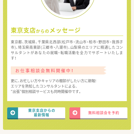
東京支店
メッセージ
からの
東京都、茨城県、千葉県北西部(松戸市・流山市・柏市・野田市・我孫子
市)、埼玉県南東部(三郷市・八潮市)、山梨県のエリアに精通したコン
サルタントがあなたの就職・転職活動を全力でサポートいたしま
す！
お仕事相談会無料開催中！
更に、お忙しい方やキャリアの棚卸がしたい方に朗報!
エリアを熟知したコンサルタントによる、
“出張”個別相談サービスも同時開催中です。
東京支店からの
無料相談会を予約
最新情報