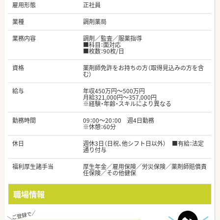
雇用形態
正社員
業種
調剤薬局
業務内容
調剤／監査／服薬指導
■科目：面対応
■枚数：90枚/日
資格
薬剤師免許をお持ちの方（取得見込みの方を含
む）
給与
年収450万円～500万円
月給321,000円～357,000円
※経験・年齢・スキルにより異なる
勤務時間
09：00～20：00 週4日勤務
※休憩：60分
休日
週休3日（日祝、他シフト日以外） ■有給：法定
通り付与
福利厚生諸手当
厚生年金／雇用保険／労災保険／薬剤師賠償責
任保険／その他健保
職場情報