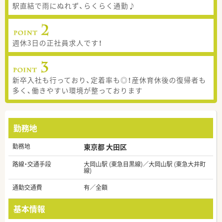
駅直結で雨にぬれず、らくらく通勤♪
週休3日の正社員求人です！
新卒入社も行っており、定着率も◎！産休育休後の復帰者も
多く、働きやすい環境が整っております
勤務地
勤務地
東京都 大田区
路線・交通手段
大岡山駅 (東急目黒線)／大岡山駅 (東急大井町
線)
通勤交通費
有／全額
基本情報