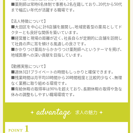
■薬剤師は常時6名体制で事務も2名在籍しており、20代から50代
まで幅広い年代が活躍する職場です。
【法人特徴について】
■大田区を中心に計8店舗を展開し、地域密着型の薬局としてド
クターとも良好な関係を築いています。
■経営層と現場の距離が近く、社長自らが定期的に店舗を訪問し
て社員の声に耳を傾ける風通しの良さです。
■かかりつけ薬局からかかりつけ薬剤師へというテーマを掲げ、
地域医療への深い貢献を目指しています。
【勤務実態について】
■週休3日！プライベートの時間もしっかりと確保できます。
■残業時間は月平均10時間から20時間程度と比較的少なく、無理
なく業務に取り組める環境です。
■有給休暇の取得率は90％を超えており、長期休暇の取得や急な
休みの調整もしやすい職場環境です。
advantage
求人の魅力