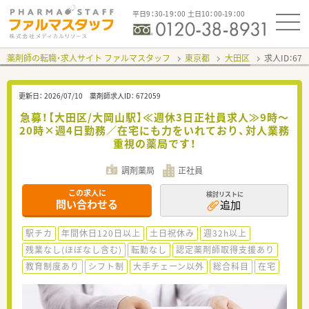
平日9：30-19：00 土日10：00-19：00
薬剤師の転職・求人サイト ファルマスタッフ
東京都
大田区
求人ID：67
更新日：
2026/07/10
薬剤師求人ID：
672059
急募！【大田区/大岡山駅】≪週休3日正社員求人≫9時～
20時×週4日勤務／在宅にも力をいれており、対人業務
重視の薬局です！
調剤薬局
正社員
この求人に
検討リストに
問い合わせる
追加
駅チカ
年間休日120日以上
土日祝休み
週32h以上
残業なし(ほぼなし含む)
転勤なし
認定薬剤師取得支援あり
教育制度あり
シフト制
大手チェーン以外
総合科目
在宅