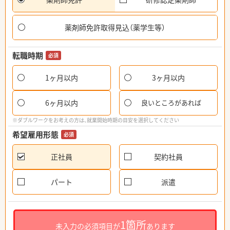
薬剤師免許取得見込（薬学生等）
転職時期
必須
1ヶ月以内
3ヶ月以内
6ヶ月以内
良いところがあれば
※ダブルワークをお考えの方は、就業開始時期の目安を選択してください
希望雇用形態
必須
正社員
契約社員
パート
派遣
1箇所
未入力の必須項目が
あります