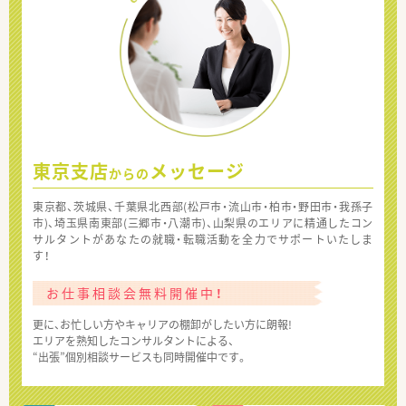
東京支店
メッセージ
からの
東京都、茨城県、千葉県北西部(松戸市・流山市・柏市・野田市・我孫子
市)、埼玉県南東部(三郷市・八潮市)、山梨県のエリアに精通したコン
サルタントがあなたの就職・転職活動を全力でサポートいたしま
す！
お仕事相談会無料開催中！
更に、お忙しい方やキャリアの棚卸がしたい方に朗報!
エリアを熟知したコンサルタントによる、
“出張”個別相談サービスも同時開催中です。