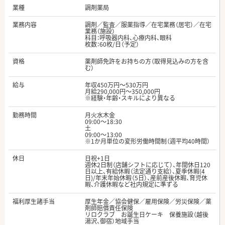
業種
調剤薬局
業務内容
調剤／監査／服薬指導／在宅業務（居宅）／在宅
業務（施設）
科目：呼吸器内科、心療内科、眼科
枚数：60枚/日（予定）
資格
薬剤師免許をお持ちの方（取得見込みの方を含
む）
給与
年収450万円～530万円
月給290,000円～350,000円
※経験・年齢・スキルにより異なる
勤務時間
月火水木金
09:00～18:30
土
09:00～13:00
※1か月単位の変形労働時間制（週平均40時間）
休日
日祝+1日
週休2日制（店舗シフトに応じて）、年間休日120
日以上、有給休暇（法定通り支給）、夏季休暇(4
日)/年末年始休暇（5日）、産前産後休暇、育児休
暇、介護休暇など社内規定に準ずる
福利厚生諸手当
厚生年金／協会健保／雇用保険／労災保険／薬
剤師賠償責任保険
リロクラブ お誕生日ケーキ 保養施設（越後
湯沢、御宿）地域手当