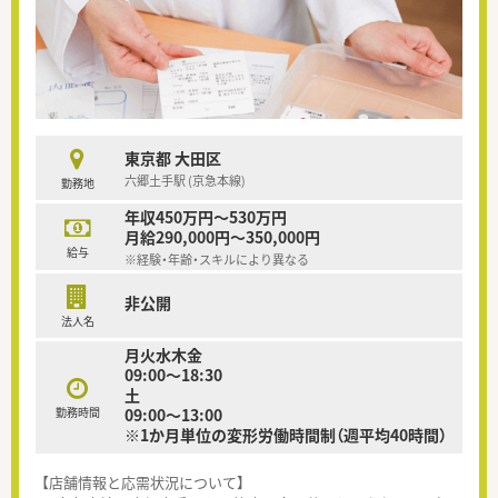
東京都 大田区
六郷土手駅 (京急本線)
勤務地
年収450万円～530万円
月給290,000円～350,000円
給与
※経験・年齢・スキルにより異なる
非公開
法人名
月火水木金
09:00～18:30
土
勤務時間
09:00～13:00
※1か月単位の変形労働時間制（週平均40時間）
【店舗情報と応需状況について】