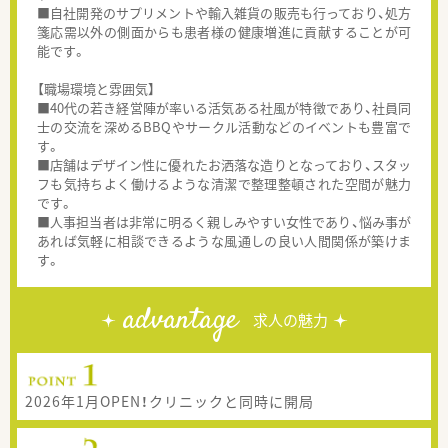
■自社開発のサプリメントや輸入雑貨の販売も行っており、処方
箋応需以外の側面からも患者様の健康増進に貢献することが可
能です。
【職場環境と雰囲気】
■40代の若き経営陣が率いる活気ある社風が特徴であり、社員同
士の交流を深めるBBQやサークル活動などのイベントも豊富で
す。
■店舗はデザイン性に優れたお洒落な造りとなっており、スタッ
フも気持ちよく働けるような清潔で整理整頓された空間が魅力
です。
■人事担当者は非常に明るく親しみやすい女性であり、悩み事が
あれば気軽に相談できるような風通しの良い人間関係が築けま
す。
advantage
求人の魅力
2026年1月OPEN！クリニックと同時に開局