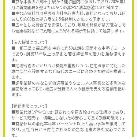
■京急本線の六郷土手駅から徒歩圏内に位置しており、2026年1
月に新規開局を迎えたばかりの非常に清潔感溢れる店舗です。
■主な応需科目は呼吸器内科や心療内科、眼科となっており、1日
あたり約60枚の処方箋を2.5名体制で対応する予定です。
■広々とした待合室を完備しており、地域の皆様が処方箋なしで
も健康相談などで気軽に立ち寄れる場所を目指して運営します。
【法人特徴について】
■一都三県と福島県を中心に約50店舗を展開する中堅チェーン
であり、創業75年以上の歴史と若き経営陣の活力を兼ね備えま
す。
■地域密着のかかりつけ機能を重視しつつ、在宅医療に特化した
専門部門を設置するなど時代のニーズに合わせた経営を推進し
ます。
■調剤業務のみならず流通事業やウェルネス事業など多角的な
展開を行っており、幅広い分野で人々の健康を支える役割を担い
ます。
【勤務実態について】
■残業代は1分単位で計算されて全額支給される仕組みであり、
サービス残業は一切発生しないため安心して長く勤務可能です。
■有給休暇の消化率は80パーセント以上と高い水準を維持して
おり、入社当日から付与されるため急な用事の際も安心できま
す。