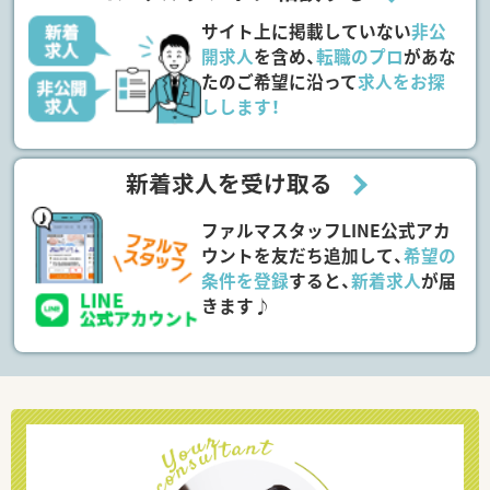
サイト上に掲載していない
非公
開求人
を含め、
転職のプロ
があな
たのご希望に沿って
求人をお探
しします！
新着求人を受け取る
ファルマスタッフLINE公式アカ
ウントを友だち追加して、
希望の
条件を登録
すると、
新着求人
が届
きます♪