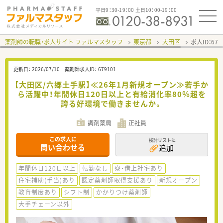
平日9：30-19：00 土日10：00-19：00
薬剤師の転職・求人サイト ファルマスタッフ
東京都
大田区
求人ID：67
更新日：
2026/07/10
薬剤師求人ID：
679101
【大田区/六郷土手駅】≪26年1月新規オープン≫若手か
ら活躍中！年間休日120日以上と有給消化率80％超を
誇る好環境で働きませんか。
調剤薬局
正社員
この求人に
検討リストに
問い合わせる
追加
年間休日120日以上
転勤なし
寮・借上社宅あり
住宅補助(手当)あり
認定薬剤師取得支援あり
新規オープン
教育制度あり
シフト制
かかりつけ薬剤師
大手チェーン以外