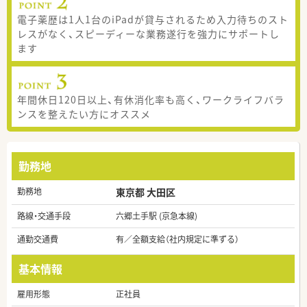
電子薬歴は1人1台のiPadが貸与されるため入力待ちのスト
レスがなく、スピーディーな業務遂行を強力にサポートし
ます
年間休日120日以上、有休消化率も高く、ワークライフバラ
ンスを整えたい方にオススメ
勤務地
勤務地
東京都 大田区
路線・交通手段
六郷土手駅 (京急本線)
通勤交通費
有／全額支給（社内規定に準ずる）
基本情報
雇用形態
正社員