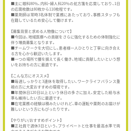
■主に眼科80％、内科・婦人科20％の処方箋を応需しており、1日
の応需枚数は80枚から110枚程です。
■薬剤師は常時3名体制で業務にあたっており、事務スタッフも
在籍しているため安心して働けます。
【募集背景と求める人物像について】
■今回は、地域医療への貢献をさらに強化するための体制強化に
伴う増員募集となります。
■チームワークを大切にし、患者様一人ひとりと丁寧に向き合え
る方を心から歓迎いたします。
■一つの場所で腰を据えて長く働き、地域に貢献したいという想
いをお持ちの方に最適です。
【こんな方にオススメ】
■毎週しっかりと3連休を取得したい、ワークライフバランス重
視の方に大変おすすめの環境です。
■年間休日120日以上という休日の多さに加え、安定した給与水
準も維持したい方に最適です。
■在宅業務の経験は積みたいけれど、車の運転や薬剤のお届けが
難しいという方にもぴったりです。
【やりがい/おすすめポイント】
■正社員で週休3日という、プライベートと仕事を最高水準で両