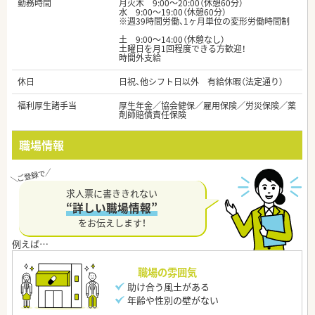
勤務時間
月火木 9:00～20:00（休憩60分）
水 9:00～19:00（休憩60分）
※週39時間労働、1ヶ月単位の変形労働時間制
土 9:00～14:00（休憩なし）
土曜日を月1回程度できる方歓迎！
時間外支給
休日
日祝、他シフト日以外 有給休暇（法定通り）
福利厚生諸手当
厚生年金／協会健保／雇用保険／労災保険／薬
剤師賠償責任保険
職場情報
求人票に書ききれない
“詳しい職場情報”
をお伝えします！
職場の雰囲気
助け合う風土がある
年齢や性別の壁がない