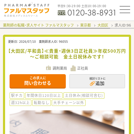
平日9：30-19：00 土日10：00-19：00
薬剤師の転職・求人サイト ファルマスタッフ
東京都
大田区
求人ID：96
更新日：
2026/07/10
薬剤師求人ID：
96055
【大田区/平和島】≪貴重・週休3日正社員≫年収500万円
～ご相談可能 金土日祝休みです！
調剤薬局
正社員
この求人に
検討リストに
問い合わせる
追加
駅チカ
年間休日120日以上
土日休み(相談可含む)
週32h以上
転勤なし
大手チェーン以外