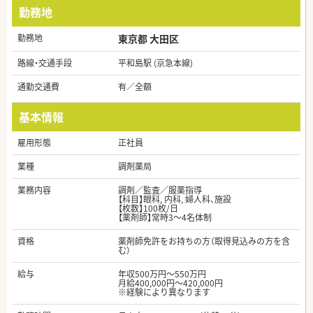
勤務地
勤務地
東京都 大田区
路線・交通手段
平和島駅 (京急本線)
通勤交通費
有／全額
基本情報
雇用形態
正社員
業種
調剤薬局
業務内容
調剤／監査／服薬指導
【科目】眼科, 内科, 婦人科、施設
【枚数】100枚/日
【薬剤師】常時3～4名体制
資格
薬剤師免許をお持ちの方（取得見込みの方を含
む）
給与
年収500万円～550万円
月給400,000円～420,000円
※経験により異なります