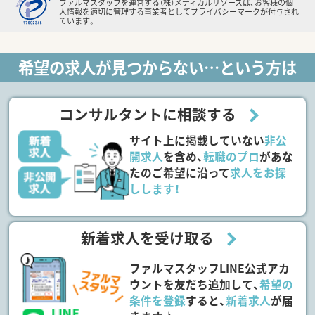
ファルマスタッフを運営する（株）メディカルリソースは、お客様の個
人情報を適切に管理する事業者としてプライバシーマークが付与され
ています。
希望の求人が見つからない…という方は
コンサルタントに相談する
サイト上に掲載していない
非公
開求人
を含め、
転職のプロ
があな
たのご希望に沿って
求人をお探
しします！
新着求人を受け取る
ファルマスタッフLINE公式アカ
ウントを友だち追加して、
希望の
条件を登録
すると、
新着求人
が届