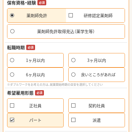
保有資格・経験
必須
薬剤師免許
研修認定薬剤師
薬剤師免許取得見込（薬学生等）
転職時期
必須
1ヶ月以内
3ヶ月以内
6ヶ月以内
良いところがあれば
※ダブルワークをお考えの方は、就業開始時期の目安を選択してください
希望雇用形態
必須
正社員
契約社員
パート
派遣