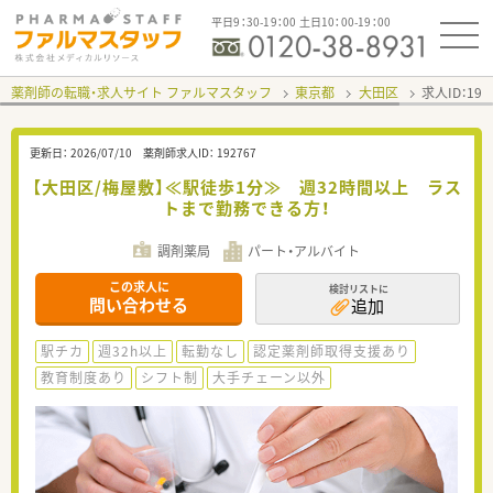
平日9：30-19：00 土日10：00-19：00
薬剤師の転職・求人サイト ファルマスタッフ
東京都
大田区
求人ID：19
更新日：
2026/07/10
薬剤師求人ID：
192767
【大田区/梅屋敷】≪駅徒歩1分≫ 週32時間以上 ラス
トまで勤務できる方！
調剤薬局
パート・アルバイト
この求人に
検討リストに
問い合わせる
追加
駅チカ
週32h以上
転勤なし
認定薬剤師取得支援あり
教育制度あり
シフト制
大手チェーン以外