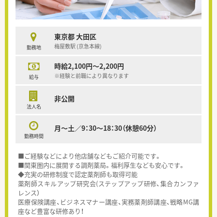
東京都 大田区
梅屋敷駅 (京急本線)
勤務地
時給2,100円～2,200円
※経験と前職により異なります
給与
非公開
法人名
月～土／9：30～18：30（休憩60分）
勤務時間
■ご経験などにより他店舗などもご紹介可能です。
■関東圏内に展開する調剤薬局。福利厚生なども安心です。
◆充実の研修制度で認定薬剤師も取得可能
薬剤師スキルアップ研究会(ステップアップ研修、集合カンファ
レンス）
医療保険講座、ビジネスマナー講座、実務薬剤師講座、戦略MG講
座など豊富な研修あり！