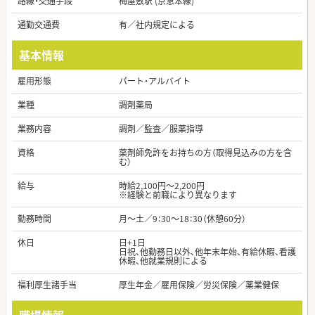
路線・交通手段
梅屋敷駅 (京急本線)
通勤交通費
有／社内規定による
基本情報
雇用形態
パート・アルバイト
業種
調剤薬局
業務内容
調剤／監査／服薬指導
資格
薬剤師免許をお持ちの方（取得見込みの方を含
む）
給与
時給2,100円～2,200円
※経験と前職により異なります
勤務時間
月～土／9：30～18：30（休憩60分）
休日
日+1日
日祝、他勤務日以外、他年末年始、有給休暇、看護
休暇、他就業規則による
福利厚生諸手当
厚生年金／雇用保険／労災保険／薬業健保