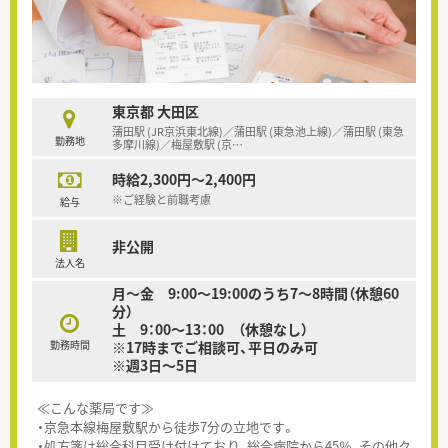
東京都 大田区
蒲田駅 (JR京浜東北線)／蒲田駅 (東急池上線)／蒲田駅 (東急
勤務地
多摩川線)／梅屋敷駅 (京
…
時給2,300円～2,400円
※ご経験と前職考慮
給与
非公開
法人名
月～金 9:00～19:00のうち7～8時間（休憩60
分）
土 9：00～13：00 （休憩なし）
勤務時間
※17時までご相談可、平日のみ可
※週3日～5日
≪こんな薬局です≫
・京急本線梅屋敷駅から徒歩7分の立地です。
・処方箋は総合科目受け付けており、総合病院から45％、その他ク