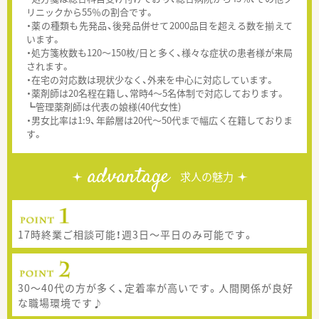
リニックから55％の割合です。
・薬の種類も先発品、後発品併せて2000品目を超える数を揃えて
います。
・処方箋枚数も120～150枚/日と多く、様々な症状の患者様が来局
されます。
・在宅の対応数は現状少なく、外来を中心に対応しています。
・薬剤師は20名程在籍し、常時4～5名体制で対応しております。
┗管理薬剤師は代表の娘様(40代女性)
・男女比率は1:9、年齢層は20代～50代まで幅広く在籍しておりま
す。
advantage
求人の魅力
17時終業ご相談可能！週3日～平日のみ可能です。
30～40代の方が多く、定着率が高いです。人間関係が良好
な職場環境です♪