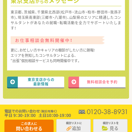
東京支店
メッセージ
からの
東京都、茨城県、千葉県北西部(松戸市・流山市・柏市・野田市・我孫子
市)、埼玉県南東部(三郷市・八潮市)、山梨県のエリアに精通したコン
サルタントがあなたの就職・転職活動を全力でサポートいたしま
す！
お仕事相談会無料開催中！
更に、お忙しい方やキャリアの棚卸がしたい方に朗報!
エリアを熟知したコンサルタントによる、
“出張”個別相談サービスも同時開催中です。
東京支店からの
無料相談会を予約
最新情報
この求人に
検討リストに
検討リストを
追加
見る
問い合わせる