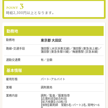
時給2,300円以上となります。
勤務地
勤務地
東京都 大田区
路線・交通手段
蒲田駅 (JR京浜東北線)／蒲田駅 (東急池上線)／
蒲田駅 (東急多摩川線)／梅屋敷駅 (京急本線)
通勤交通費
有／全額
基本情報
雇用形態
パート・アルバイト
業種
調剤薬局
業務内容
調剤／監査／服薬指導
【応需科目】総合科目
【処方枚数】150枚/日
【体制】薬剤師 常勤5名・パート2名、常時5～6