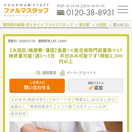
平日9：30-19：00 土日10：00-19：00
薬剤師の転職・求人サイト ファルマスタッフ
東京都
大田区
求人ID：21
更新日：
2026/07/10
薬剤師求人ID：
21841
【大田区/梅屋敷・蒲田】急募！≪総合病院門前薬局≫17
時終業可能！週3～5日 平日のみ可能です！時給2,300
円以上
調剤薬局
パート・アルバイト
この求人に
検討リストに
問い合わせる
追加
土日休み(相談可含む)
Ｗワーク可
残業なし(ほぼなし含む)
転勤なし
教育制度あり
シフト制
大手チェーン以外
総合科目