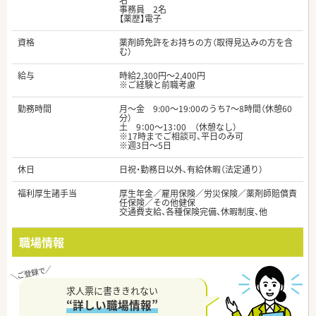
名
事務員 2名
【薬歴】電子
資格
薬剤師免許をお持ちの方（取得見込みの方を含
む）
給与
時給2,300円～2,400円
※ご経験と前職考慮
勤務時間
月～金 9:00～19:00のうち7～8時間（休憩60
分）
土 9：00～13：00 （休憩なし）
※17時までご相談可、平日のみ可
※週3日～5日
休日
日祝・勤務日以外、有給休暇（法定通り）
福利厚生諸手当
厚生年金／雇用保険／労災保険／薬剤師賠償責
任保険／その他健保
交通費支給、各種保険完備、休暇制度、他
職場情報
求人票に書ききれない
“詳しい職場情報”