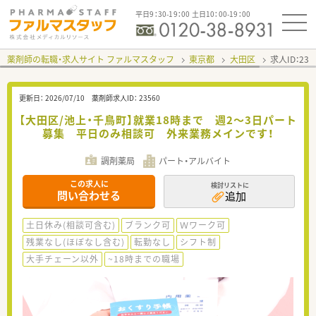
平日9：30-19：00 土日10：00-19：00
薬剤師の転職・求人サイト ファルマスタッフ
東京都
大田区
求人ID：23
更新日：
2026/07/10
薬剤師求人ID：
23560
【大田区/池上・千鳥町】就業18時まで 週2～3日パート
募集 平日のみ相談可 外来業務メインです！
調剤薬局
パート・アルバイト
この求人に
検討リストに
問い合わせる
追加
土日休み(相談可含む)
ブランク可
Ｗワーク可
残業なし(ほぼなし含む)
転勤なし
シフト制
大手チェーン以外
~18時までの職場