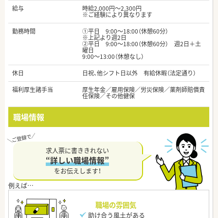
給与
時給2,000円～2,300円
※ご経験により異なります
勤務時間
①平日 9:00～18:00（休憩60分）
※上記より週2日
②平日 9:00～18:00（休憩60分） 週2日＋土
曜日
9:00～13:00（休憩なし）
休日
日祝、他シフト日以外 有給休暇（法定通り）
福利厚生諸手当
厚生年金／雇用保険／労災保険／薬剤師賠償責
任保険／その他健保
職場情報
求人票に書ききれない
“詳しい職場情報”
をお伝えします！
職場の雰囲気
助け合う風土がある