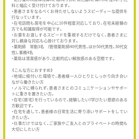
科と幅広く受け付けております。
・患者さまをなるべくお待たせしないようスピーディーな提供を
行なっています。
・在宅訪問も居宅を中心に10件程度対応しており、在宅未経験の
方でも知識取得が可能です。
・お薬をお渡しするスピードを重視するだけでなく、患者さまに
対し親身な対応も心掛けております。
・薬剤師 常勤3名 (管理薬剤師40代男性、ほか50代男性、30代女
性)、事務4名
・薬局は清潔感があり、比較的広い解放感のある空間です。
《こんな方におすすめ》
・地域に根付いた環境で、患者様一人ひとりとしっかり向き合い
ながら働きたい方
・ノルマに縛られず、患者さまとのコミュニケーションやサポー
トに重きを置きたい方。
・在宅（居宅）を行っているので、経験したい！学びたい意欲のある
方歓迎です。
・在宅を通して、患者様の日常生活に寄り添いサポートをしてい
きたい方。
・仕事だけではなく、ご家族やご友人とのプライベートの時間も
大切にしたい方