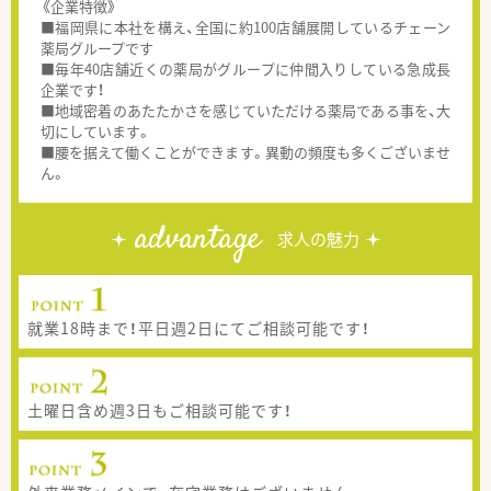
《企業特徴》
■福岡県に本社を構え、全国に約100店舗展開しているチェーン
薬局グループです
■毎年40店舗近くの薬局がグループに仲間入りしている急成長
企業です！
■地域密着のあたたかさを感じていただける薬局である事を、大
切にしています。
■腰を据えて働くことができます。異動の頻度も多くございませ
ん。
advantage
求人の魅力
就業18時まで！平日週2日にてご相談可能です！
土曜日含め週3日もご相談可能です！