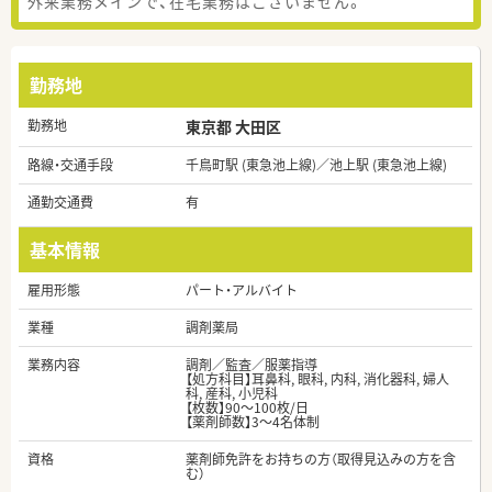
外来業務メインで、在宅業務はございません。
勤務地
勤務地
東京都 大田区
路線・交通手段
千鳥町駅 (東急池上線)／池上駅 (東急池上線)
通勤交通費
有
基本情報
雇用形態
パート・アルバイト
業種
調剤薬局
業務内容
調剤／監査／服薬指導
【処方科目】耳鼻科, 眼科, 内科, 消化器科, 婦人
科, 産科, 小児科
【枚数】90～100枚/日
【薬剤師数】3～4名体制
資格
薬剤師免許をお持ちの方（取得見込みの方を含
む）