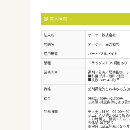
基本情報
法人名
オーケー株式会社
店舗名
オーケー 南六郷店
雇用形態
パート・アルバイト
業種
ドラッグストア(調剤あり)
業務内容
調剤／監査／服薬指導／レ
■科目：内科・眼科・他面
■枚数：30～40枚/日
資格
薬剤師免許をお持ちの方（
給与
時給2,450円～2,500円
※経験・就業条件により異
勤務時間
平日＋土日祝 09：00～20
※上記より週2~5日で相談
※お時間もご相談ください
※休憩：法定通り
※祝日は基本勤務となりま