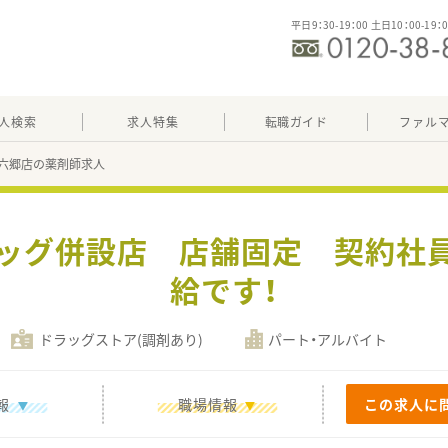
平日9：30-19：00 土日10：00-19：
人検索
求人特集
転職ガイド
ファル
六郷店の薬剤師求人
ラッグ併設店 店舗固定 契約社員
給です！
ドラッグストア(調剤あり)
パート・アルバイト
報
職場情報
この求人に