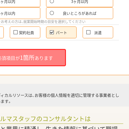
1ヶ月以内
3ヶ月以内
パ
6ヶ月以内
良いところがあれば
希
をお考えの方は、就業開始時期の目安を選択してください
契約社員
パート
派遣
就
1箇所
必須項目が
あります
就業
ディカルリソースは、お客様の個人情報を適切に管理する事業者とし
ます。
調
ァルマスタッフのコンサルタントは
と業界に精通し、生きた情報に基づいて職場