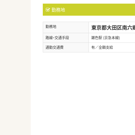
勤務地
東京都大田区南六郷2
勤務地
路線・交通手段
雑色駅 (京急本線)
通勤交通費
有／全額支給