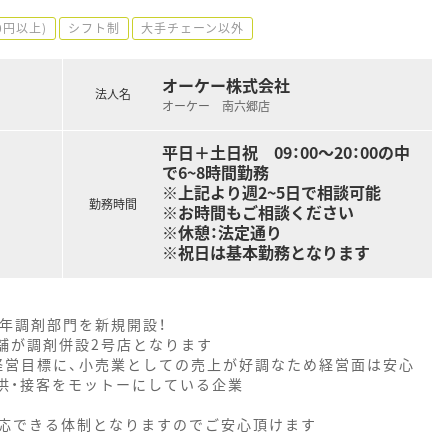
0円以上)
シフト制
大手チェーン以外
オーケー株式会社
法人名
オーケー 南六郷店
平日＋土日祝 09：00～20：00の中
で6~8時間勤務
※上記より週2~5日で相談可能
勤務時間
※お時間もご相談ください
※休憩：法定通り
※祝日は基本勤務となります
1年調剤部門を新規開設！
舗が調剤併設2号店となります
を経営目標に、小売業としての売上が好調なため経営面は安心
供・接客をモットーにしている企業
応できる体制となりますのでご安心頂けます