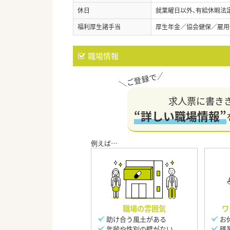
休日
就業曜日以外、有給休暇法定
福利厚生諸手当
厚生年金／協会健保／雇用
職場情報
求人票に書き
“詳しい職場情報”
職場の雰囲気
ワ
助け合う風土がある
お
年齢や性別の壁がない
残