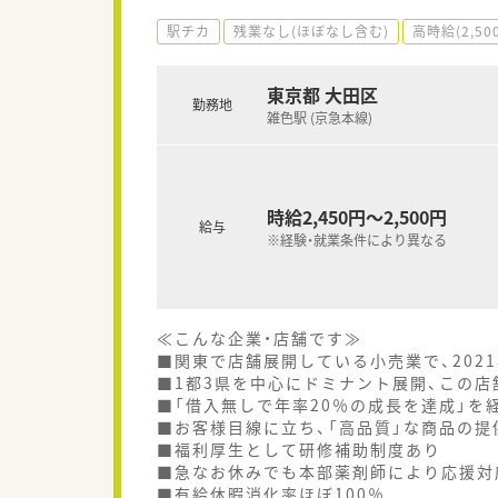
駅チカ
残業なし(ほぼなし含む)
高時給(2,50
東京都 大田区
勤務地
雑色駅 (京急本線)
時給2,450円～2,500円
給与
※経験・就業条件により異なる
≪こんな企業・店舗です≫
■関東で店舗展開している小売業で、202
■1都3県を中心にドミナント展開、この店
■「借入無しで年率20％の成長を達成」
■お客様目線に立ち、「高品質」な商品の提
■福利厚生として研修補助制度あり
■急なお休みでも本部薬剤師により応援対
■有給休暇消化率ほぼ100％