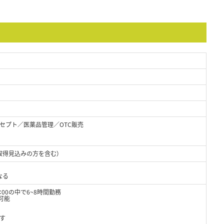
セプト／医薬品管理／OTC販売
取得見込みの方を含む）
なる
：00の中で6~8時間勤務
可能
す