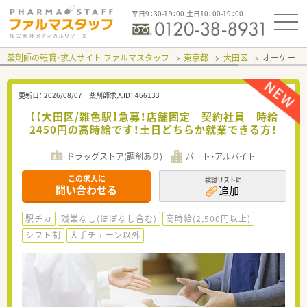
平日9：30-19：00 土日10：00-19：00
薬剤師の転職・求人サイト ファルマスタッフ
東京都
大田区
オーケー 
更新日：
2026/08/07
薬剤師求人ID：
466133
【【大田区/雑色駅】急募！店舗固定 契約社員 時給
2450円の高時給です！土日どちらか就業できる方！
ドラッグストア(調剤あり)
パート・アルバイト
この求人に
検討リストに
問い合わせる
追加
駅チカ
残業なし(ほぼなし含む)
高時給(2,500円以上)
シフト制
大手チェーン以外