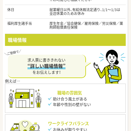
休日
就業曜日以外、有給休暇法定通り、1/1～1/3は
全店休業のためお休み
福利厚生諸手当
厚生年金／協会健保／雇用保険／労災保険／薬
剤師賠償責任保険
職場情報
求人票に書ききれない
“詳しい職場情報”
をお伝えします！
職場の雰囲気
助け合う風土がある
年齢や性別の壁がない
ワークライフバランス
お休みが取りやすい