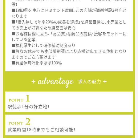
設！
■1都3県を中心にドミナント展開、この店舗が調剤併設2号店と
なります
■「借入無しで年率20％の成長を達成」を経営目標に、小売業とし
ての売上が好調なため経営面は安心
■お客様目線に立ち、「高品質」な商品の提供・接客をモットーに
している企業
■福利厚生として研修補助制度あり
■急なお休みでも本部薬剤師により応援対応できる体制となり
ますのでご安心頂けます
■有給休暇消化率ほぼ100％
advantage
求人の魅力
駅徒歩1分の好立地！
就業時間18時までもご相談可能！