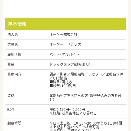
基本情報
法人名
オーケー株式会社
店舗名
オーケー サガン店
雇用形態
パート・アルバイト
業種
ドラッグストア(調剤あり)
業務内容
調剤／監査／服薬指導／レセプト／医薬品管理
／OTC販売
■科目：面対応
■枚数：100枚/日
資格
薬剤師免許をお持ちの方（取得見込みの方を含
む）
給与
時給2,450円～2,500円
※経験・就業条件により異なる
勤務時間
平日＋土日祝 10：00～20：00のうち1日8時間
※上記より週4～5日で相談可能
※お時間もご相談ください