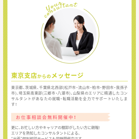
東京支店
メッセージ
からの
東京都、茨城県、千葉県北西部(松戸市・流山市・柏市・野田市・我孫子
市)、埼玉県南東部(三郷市・八潮市)、山梨県のエリアに精通したコン
サルタントがあなたの就職・転職活動を全力でサポートいたしま
す！
お仕事相談会無料開催中！
更に、お忙しい方やキャリアの棚卸がしたい方に朗報!
エリアを熟知したコンサルタントによる、
“出張”個別相談サービスも同時開催中です。