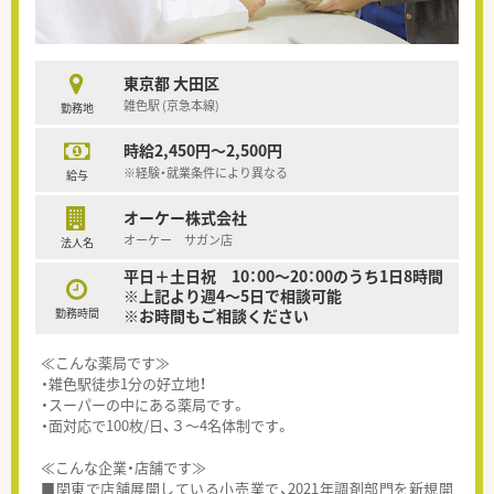
東京都 大田区
雑色駅 (京急本線)
勤務地
時給2,450円～2,500円
※経験・就業条件により異なる
給与
オーケー株式会社
オーケー サガン店
法人名
平日＋土日祝 10：00～20：00のうち1日8時間
※上記より週4～5日で相談可能
勤務時間
※お時間もご相談ください
≪こんな薬局です≫
・雑色駅徒歩1分の好立地！
・スーパーの中にある薬局です。
・面対応で100枚/日、３～4名体制です。
≪こんな企業・店舗です≫
■関東で店舗展開している小売業で、2021年調剤部門を新規開