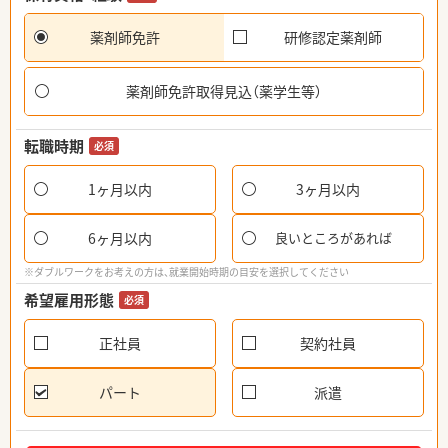
薬剤師免許
研修認定薬剤師
薬剤師免許取得見込（薬学生等）
転職時期
必須
1ヶ月以内
3ヶ月以内
6ヶ月以内
良いところがあれば
※ダブルワークをお考えの方は、就業開始時期の目安を選択してください
希望雇用形態
必須
正社員
契約社員
パート
派遣