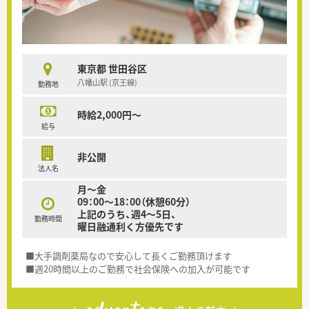
東京都 世田谷区
八幡山駅 (京王線)
勤務地
時給2,000円～
給与
非公開
法人名
月～金
09：00～18：00（休憩60分）
上記のうち、週4～5日、
勤務時間
曜日融通利く方優先です
■大手調剤薬局なので安心して長くご勤務頂けます
■週20時間以上のご勤務で社会保険への加入が可能です