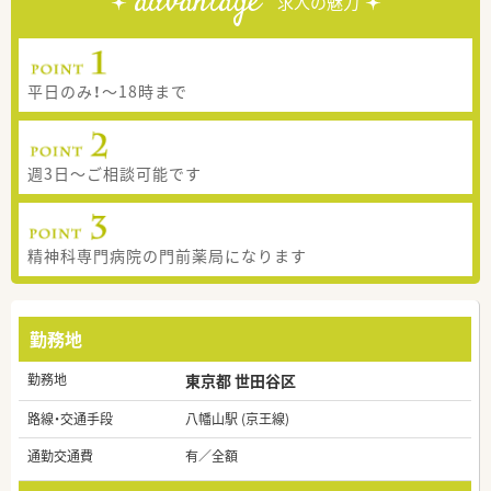
advantage
求人の魅力
平日のみ！～18時まで
週3日～ご相談可能です
精神科専門病院の門前薬局になります
勤務地
勤務地
東京都 世田谷区
路線・交通手段
八幡山駅 (京王線)
通勤交通費
有／全額