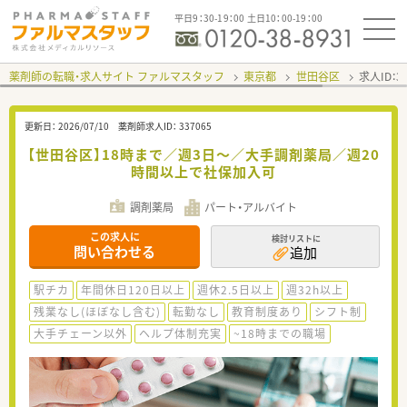
平日9：30-19：00 土日10：00-19：00
薬剤師の転職・求人サイト ファルマスタッフ
東京都
世田谷区
求人ID：
更新日：
2026/07/10
薬剤師求人ID：
337065
【世田谷区】18時まで／週3日～／大手調剤薬局／週20
時間以上で社保加入可
調剤薬局
パート・アルバイト
この求人に
検討リストに
問い合わせる
追加
駅チカ
年間休日120日以上
週休2.5日以上
週32h以上
残業なし(ほぼなし含む)
転勤なし
教育制度あり
シフト制
大手チェーン以外
ヘルプ体制充実
~18時までの職場