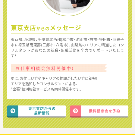
東京支店
メッセージ
からの
東京都、茨城県、千葉県北西部(松戸市・流山市・柏市・野田市・我孫子
市)、埼玉県南東部(三郷市・八潮市)、山梨県のエリアに精通したコン
サルタントがあなたの就職・転職活動を全力でサポートいたしま
す！
お仕事相談会無料開催中！
更に、お忙しい方やキャリアの棚卸がしたい方に朗報!
エリアを熟知したコンサルタントによる、
“出張”個別相談サービスも同時開催中です。
東京支店からの
無料相談会を予約
最新情報