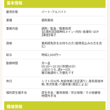
基本情報
雇用形態
パート・アルバイト
業種
調剤薬局
業務内容
調剤／監査／服薬指導
【応需科目】精神科メイン・内科・皮膚科・ほか
【薬歴】電子
資格
薬剤師免許をお持ちの方（取得見込みの方を含
む）
給与
時給2,000円～
勤務時間
月～金
09：00～18：00（休憩60分）
上記のうち、週4～5日、
曜日融通利く方優先です
休日
シフト日以外、有給休暇（法定通り）、産前産後休
暇、育児休業・介護休業（規定による）
福利厚生諸手当
厚生年金／雇用保険／労災保険／その他健保
時間外手当
職場情報