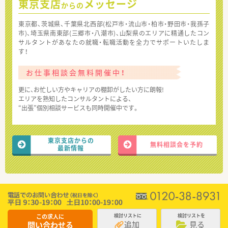
東京支店
メッセージ
からの
東京都、茨城県、千葉県北西部(松戸市・流山市・柏市・野田市・我孫子
市)、埼玉県南東部(三郷市・八潮市)、山梨県のエリアに精通したコン
サルタントがあなたの就職・転職活動を全力でサポートいたしま
す！
お仕事相談会無料開催中！
更に、お忙しい方やキャリアの棚卸がしたい方に朗報!
エリアを熟知したコンサルタントによる、
“出張”個別相談サービスも同時開催中です。
東京支店からの
無料相談会を予約
最新情報
この求人に
検討リストに
検討リストを
追加
見る
問い合わせる