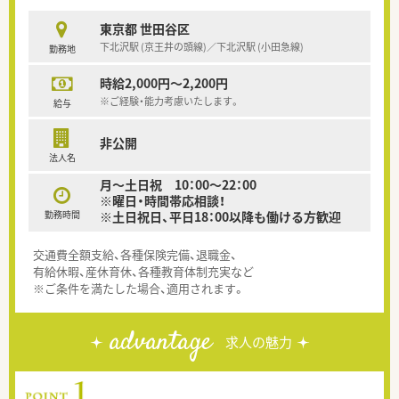
東京都 世田谷区
下北沢駅 (京王井の頭線)／下北沢駅 (小田急線)
勤務地
時給2,000円～2,200円
※ご経験・能力考慮いたします。
給与
非公開
法人名
月～土日祝 10：00～22：00
※曜日・時間帯応相談！
勤務時間
※土日祝日、平日18：00以降も働ける方歓迎
交通費全額支給、各種保険完備、退職金、
有給休暇、産休育休、各種教育体制充実など
※ご条件を満たした場合、適用されます。
advantage
求人の魅力