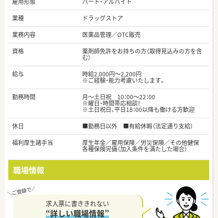
雇用形態
パート・アルバイト
業種
ドラッグストア
業務内容
医薬品管理／OTC販売
資格
薬剤師免許をお持ちの方（取得見込みの方を含
む）
給与
時給2,000円～2,200円
※ご経験・能力考慮いたします。
勤務時間
月～土日祝 10：00～22：00
※曜日・時間帯応相談！
※土日祝日、平日18：00以降も働ける方歓迎
休日
■勤務日以外 ■有給休暇（法定通り支給）
福利厚生諸手当
厚生年金／雇用保険／労災保険／その他健保
各種保険完備（加入条件を満たした場合）
職場情報
求人票に書ききれない
“詳しい職場情報”