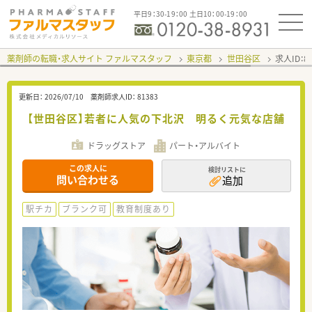
平日9：30-19：00 土日10：00-19：00
薬剤師の転職・求人サイト ファルマスタッフ
東京都
世田谷区
求人ID：
更新日：
2026/07/10
薬剤師求人ID：
81383
【世田谷区】若者に人気の下北沢 明るく元気な店舗
ドラッグストア
パート・アルバイト
この求人に
検討リストに
問い合わせる
追加
駅チカ
ブランク可
教育制度あり