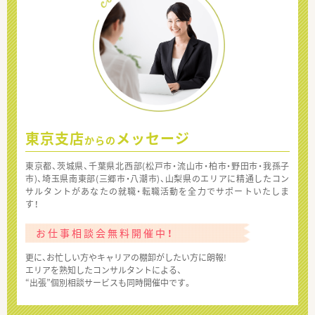
東京支店
メッセージ
からの
東京都、茨城県、千葉県北西部(松戸市・流山市・柏市・野田市・我孫子
市)、埼玉県南東部(三郷市・八潮市)、山梨県のエリアに精通したコン
サルタントがあなたの就職・転職活動を全力でサポートいたしま
す！
お仕事相談会無料開催中！
更に、お忙しい方やキャリアの棚卸がしたい方に朗報!
エリアを熟知したコンサルタントによる、
“出張”個別相談サービスも同時開催中です。