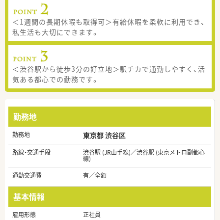
＜1週間の長期休暇も取得可＞有給休暇を柔軟に利用でき、
私生活も大切にできます。
＜渋谷駅から徒歩3分の好立地＞駅チカで通勤しやすく、活
気ある都心での勤務です。
勤務地
勤務地
東京都 渋谷区
路線・交通手段
渋谷駅 (JR山手線)／渋谷駅 (東京メトロ副都心
線)
通勤交通費
有／全額
基本情報
雇用形態
正社員