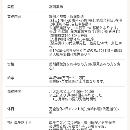
業種
調剤薬局
業務内容
調剤／監査／服薬指導
【科目】内科・皮膚科・心療内科、他総合科目、在宅
（(車運転不要、自転車移動)）
※運転業務なし・自転車での移動となります。
※週1件程度、漢方薬処方あり（煎じ・刻み含む）
【応需枚数】60-80/日程度
【人員体制】常勤４名、事務1名
（薬局長は50代後半男性 他男性50代 女性30
代
※1名30代男性が独立希望の為、12月15日退職）
※入職時変動可能性あり※
資格
薬剤師免許をお持ちの方（取得見込みの方を含
む）
給与
年収500万円～600万円
※経験・ご年齢等により異なります。
勤務時間
月火水木金土／9：00～20：00
※上記より週40時間を平均とした
1ヵ月単位の変形労働時間制
休日
完全週休2日（シフト制）,有給休暇（法定通り）、
他
福利厚生諸手当
厚生年金／協会健保／雇用保険／労災保険
交通費支給、昇給賞与有、退職金制度、