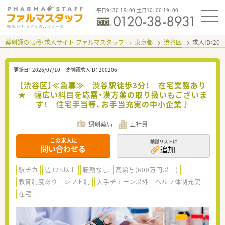
平日9：30-19：00 土日10：00-19：00
薬剤師の転職・求人サイト ファルマスタッフ
東京都
渋谷区
求人ID：20
更新日：
2026/07/10
薬剤師求人ID：
200206
【渋谷区】≪急募≫ 渋谷駅徒歩3分！ 在宅業務あり
★ 幅広い科目を応需・漢方薬の取り扱いもございま
す！ 住宅手当等、お手当充実の中小企業♪
調剤薬局
正社員
この求人に
検討リストに
問い合わせる
追加
駅チカ
週32h以上
転勤なし
高給与(600万円以上)
教育制度あり
シフト制
大手チェーン以外
ヘルプ体制充実
在宅