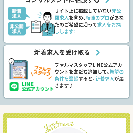
サイト上に掲載していない
非公
開求人
を含め、
転職のプロ
があな
たのご希望に沿って
求人をお探
しします！
新着求人を受け取る
ファルマスタッフLINE公式アカ
ウントを友だち追加して、
希望の
条件を登録
すると、
新着求人
が届
きます♪