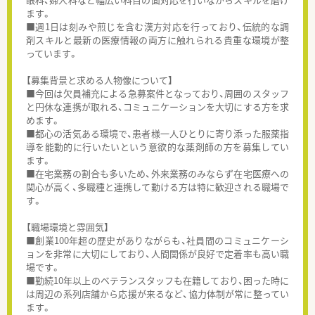
ます。
■週1日は刻みや煎じを含む漢方対応を行っており、伝統的な調
剤スキルと最新の医療情報の両方に触れられる貴重な環境が整
っています。
【募集背景と求める人物像について】
■今回は欠員補充による急募案件となっており、周囲のスタッフ
と円休な連携が取れる、コミュニケーションを大切にする方を求
めます。
■都心の活気ある環境で、患者様一人ひとりに寄り添った服薬指
導を能動的に行いたいという意欲的な薬剤師の方を募集してい
ます。
■在宅業務の割合も多いため、外来業務のみならず在宅医療への
関心が高く、多職種と連携して動ける方は特に歓迎される職場で
す。
【職場環境と雰囲気】
■創業100年超の歴史がありながらも、社員間のコミュニケーシ
ョンを非常に大切にしており、人間関係が良好で定着率も高い職
場です。
■勤続10年以上のベテランスタッフも在籍しており、困った時に
は周辺の系列店舗から応援が来るなど、協力体制が常に整ってい
ます。