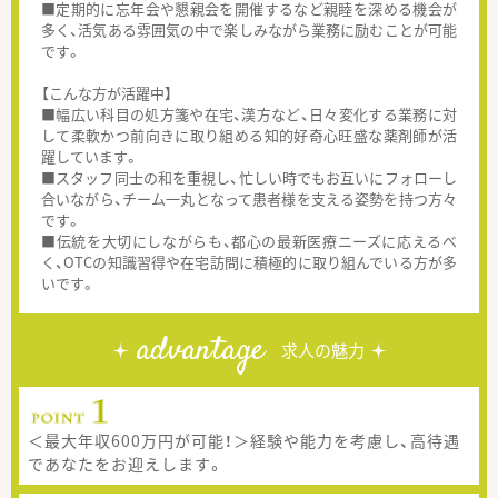
■定期的に忘年会や懇親会を開催するなど親睦を深める機会が
多く、活気ある雰囲気の中で楽しみながら業務に励むことが可能
です。
【こんな方が活躍中】
■幅広い科目の処方箋や在宅、漢方など、日々変化する業務に対
して柔軟かつ前向きに取り組める知的好奇心旺盛な薬剤師が活
躍しています。
■スタッフ同士の和を重視し、忙しい時でもお互いにフォローし
合いながら、チーム一丸となって患者様を支える姿勢を持つ方々
です。
■伝統を大切にしながらも、都心の最新医療ニーズに応えるべ
く、OTCの知識習得や在宅訪問に積極的に取り組んでいる方が多
いです。
advantage
求人の魅力
＜最大年収600万円が可能！＞経験や能力を考慮し、高待遇
であなたをお迎えします。