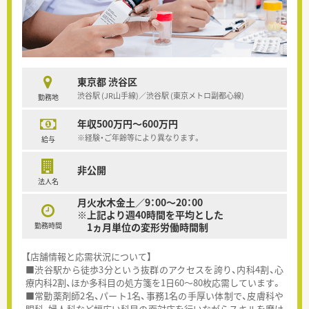
東京都 渋谷区
渋谷駅 (JR山手線)／渋谷駅 (東京メトロ副都心線)
勤務地
年収500万円～600万円
※経験・ご年齢等により異なります。
給与
非公開
法人名
月火水木金土／9：00～20：00
※上記より週40時間を平均とした
勤務時間
1ヵ月単位の変形労働時間制
【店舗情報と応需状況について】
■渋谷駅から徒歩3分という抜群のアクセスを誇り、内科4割、心
療内科2割、ほか多科目の処方箋を1日60～80枚応需しています。
■常勤薬剤師2名、パート1名、事務1名の手厚い体制で、皮膚科や
眼科、婦人科など幅広い科目の面対応を行いながらスキルを磨け