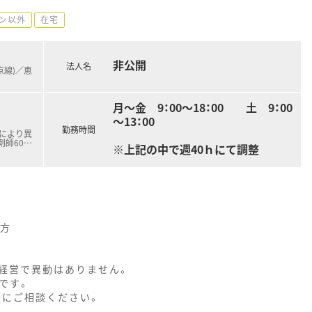
ン以外
在宅
非公開
法人名
京線)／恵
月～金 9：00～18：00 土 9：00
～13：00
勤務時間
職により異
剤師60
…
※上記の中で週40ｈにて調整
い方
舗経営で異動はありません。
です。
軽にご相談ください。