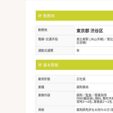
勤務地
東京都 渋谷区
勤務地
路線・交通手段
恵比寿駅 (JR山手線)／恵
比谷線)
通勤交通費
有
基本情報
雇用形態
正社員
業種
調剤薬局
業務内容
調剤／監査／服薬指導
内科(糖尿病)、眼科、整形外
常時3～4名、事務員1～2名
資格
薬剤師免許をお持ちの方（