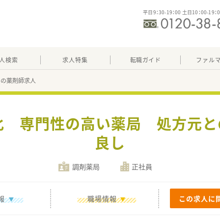
平日9：30-19：00 土日10：00-19：
人検索
求人特集
転職ガイド
ファル
18の薬剤師求人
化 専門性の高い薬局 処方元
良し
調剤薬局
正社員
報
職場情報
この求人に