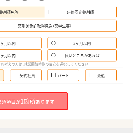
薬剤師免許
研修認定薬剤師
希
薬剤師免許取得見込（薬学生等）
1ヶ月以内
3ヶ月以内
6ヶ月以内
良いところがあれば
をお考えの方は、就業開始時期の目安を選択してください
契約社員
パート
派遣
1箇所
必須項目が
あります