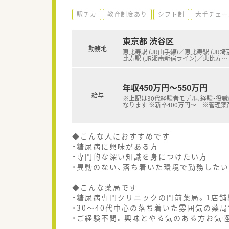
駅チカ
教育制度あり
シフト制
大手チェー
東京都 渋谷区
勤務地
恵比寿駅 (JR山手線)／恵比寿駅 (JR埼
比寿駅 (JR湘南新宿ライン)／恵比寿
…
年収450万円～550万円
給与
※上記は30代経験者モデル、経験・役
なります ※新卒400万円～ ※管理薬
◆こんな人におすすめです
・糖尿病に興味がある方
・専門的な深い知識を身につけたい方
・異動のない、落ち着いた環境で勤務した
◆こんな薬局です
・糖尿病専門クリニックの門前薬局。1店
・30～40代中心の落ち着いた雰囲気の薬局
・ご経験不問。興味とやる気のある方お気