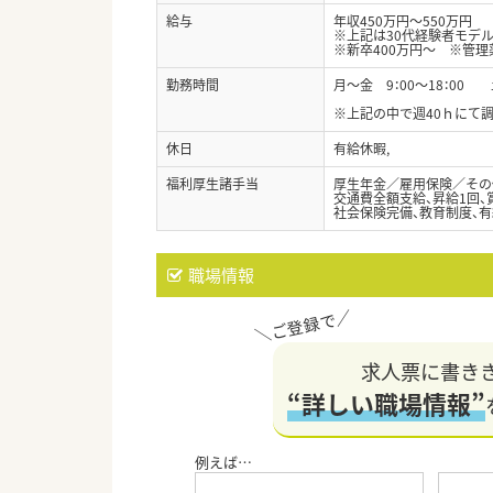
給与
年収450万円～550万円
※上記は30代経験者モデ
※新卒400万円～ ※管理
勤務時間
月～金 9：00～18：00 土
※上記の中で週40ｈにて
休日
有給休暇,
福利厚生諸手当
厚生年金／雇用保険／その
交通費全額支給、昇給1回、
社会保険完備、教育制度、有
職場情報
求人票に書き
“詳しい職場情報”