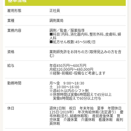
雇用形態
正社員
業種
調剤薬局
業務内容
調剤／監査／服薬指導
■科目：内科、消化器内科、整形外科、皮膚科、婦
人科
■処方せん枚数：45～50枚/日
資格
薬剤師免許をお持ちの方（取得見込みの方を含
む）
給与
年収450万円～600万円
月給320,000円～480,000円
※経験・前職給・役職など考慮します
勤務時間
月～金 9：00～18：30
土 10：00～16：00
※週40ｈ以内のシフト制
※休憩時間は実働6時間超えで45分以上
実働8時間超えで60分以上付与
休日
週休2日制 祝日 年末年始 夏季 年間休日
125日（2019年） 年次有給休暇（法定通り） 慶
弔休暇(忌引、結婚休暇等) 産前産後休業 育
児休業 介護休業 介護休暇 看護休暇 裁判
員休暇