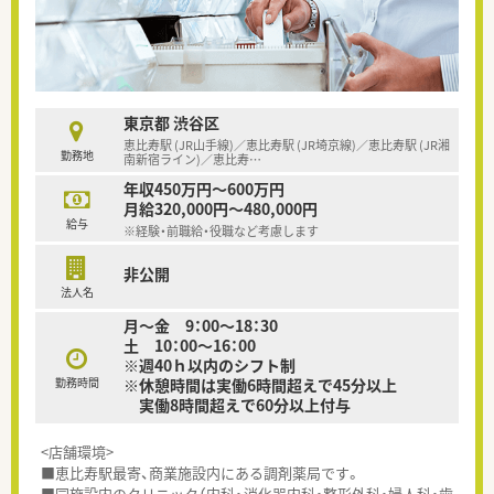
東京都 渋谷区
恵比寿駅 (JR山手線)／恵比寿駅 (JR埼京線)／恵比寿駅 (JR湘
勤務地
南新宿ライン)／恵比寿
…
年収450万円～600万円
月給320,000円～480,000円
給与
※経験・前職給・役職など考慮します
非公開
法人名
月～金 9：00～18：30
土 10：00～16：00
※週40ｈ以内のシフト制
勤務時間
※休憩時間は実働6時間超えで45分以上
実働8時間超えで60分以上付与
<店舗環境>
■恵比寿駅最寄、商業施設内にある調剤薬局です。
■同施設内のクリニック（内科・消化器内科・整形外科・婦人科・歯