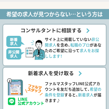
希望の求人が見つからない…という方は
コンサルタントに相談する
サイト上に掲載していない
非公
開求人
を含め、
転職のプロ
があな
たのご希望に沿って
求人をお探
しします！
新着求人を受け取る
ファルマスタッフLINE公式アカ
ウントを友だち追加して、
希望の
条件を登録
すると、
新着求人
が届
きます♪