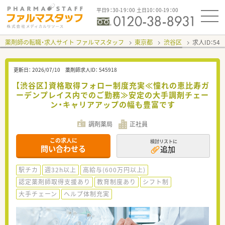
平日9：30-19：00 土日10：00-19：00
薬剤師の転職・求人サイト ファルマスタッフ
東京都
渋谷区
求人ID：54
更新日：
2026/07/10
薬剤師求人ID：
545918
【渋谷区】資格取得フォロー制度充実≪憧れの恵比寿ガ
ーデンプレイス内でのご勤務≫安定の大手調剤チェー
ン・キャリアアップの幅も豊富です
調剤薬局
正社員
この求人に
検討リストに
問い合わせる
追加
駅チカ
週32h以上
高給与(600万円以上)
認定薬剤師取得支援あり
教育制度あり
シフト制
大手チェーン
ヘルプ体制充実