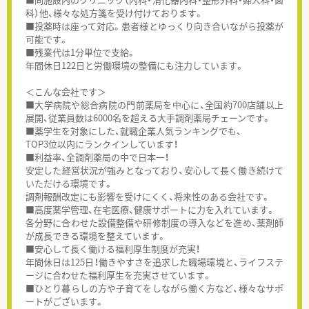
科）他、様々な処方箋を受け付けております。
■投薬時は座って対応。患者様とゆっくり向き合いながら投薬が
可能です。
■残業代は1分単位で支給。
年間休日122日と労働環境の整備にも注力しています。
＜こんな会社です＞
■大学病院や総合病院の門前薬局を中心に、全国約700店舗以上
展開、従業員数は6000名を超える大手調剤薬局チェーンです。
■薬学生を対象にした、就職企業人気ランキングでも、
TOP3位以内にランクインしています！
■利益率、全調剤薬局の中で日本一！
安定した経営状況が強みとなっており、安心して長く働き続けて
いただける環境です。
調剤報酬改定にも影響を受けにくく、将来性のある会社です。
■高度薬学管理、在宅医療、健康サポートに力を入れています。
各分野に合わせた設備整備や研修制度の導入などを進め、薬剤師
が成長できる環境を整えています。
■安心して長く働ける福利厚生制度が充実！
年間休日は125日！働きやすさを追求した職場環境と、ライフステ
ージに合わせた福利厚生を充実させています。
■ひとり暮らしの方や子育てをしながら働く方など、様々なサポ
ートがございます。