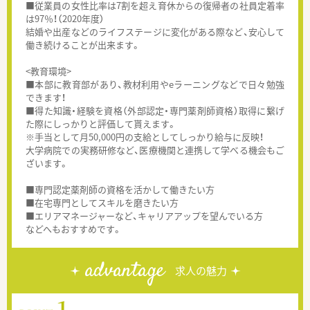
■従業員の女性比率は7割を超え育休からの復帰者の社員定着率
は97％！（2020年度）
結婚や出産などのライフステージに変化がある際など、安心して
働き続けることが出来ます。
<教育環境>
■本部に教育部があり、教材利用やeラーニングなどで日々勉強
できます！
■得た知識・経験を資格（外部認定・専門薬剤師資格）取得に繋げ
た際にしっかりと評価して貰えます。
※手当として月50,000円の支給としてしっかり給与に反映！
大学病院での実務研修など、医療機関と連携して学べる機会もご
ざいます。
■専門認定薬剤師の資格を活かして働きたい方
■在宅専門としてスキルを磨きたい方
■エリアマネージャーなど、キャリアアップを望んでいる方
などへもおすすめです。
advantage
求人の魅力