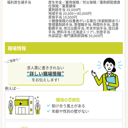
福利厚生諸手当
厚生年金／雇用保険／労災保険／薬剤師賠償責
任保険／薬業健保
薬剤師手当 35,000円
地域手当 20,000～80,000円
家族手当 10,000円
※健康保険の扶養者がいる場合（年齢制限あり）
管理薬剤師手当、管理職手当、時間外手当、深夜
勤務手当、休日出勤手当、年末年始手当、宿日直
手当、燃料手当（北海道エリア）、別居手当
外部認定・専門薬剤師資格 50,000円
職場情報
求人票に書ききれない
“詳しい職場情報”
をお伝えします！
職場の雰囲気
助け合う風土がある
年齢や性別の壁がない