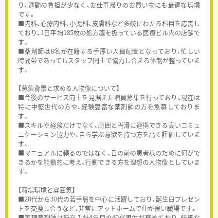
り、通勤の負担が少なく、お仕事帰りのお買い物にも最適な環境
です。
■内科、心療内科、小児科、皮膚科など多岐にわたる科目を応需し
ており、1日平均185枚の処方箋を扱っている医療ビル内の店舗で
す。
■薬剤師は8名が在籍する手厚い人員配置となっており、忙しい
時間帯であってもスタッフ同士で協力し合える体制が整っていま
す。
【募集背景と求める人物像について】
■今後のサービス向上を見据えた増員募集を行っており、現在は
特に中堅世代の方や、経験豊富な薬剤師の方を急募しておりま
す。
■スキルや経験だけでなく、周囲と円滑に連携できる高いコミュ
ニケーション能力や、自ら学ぶ意欲を持つ方を高く評価していま
す。
■マニュアルに頼るのではなく、目の前の患者様のために何がで
きるかを能動的に考え、行動できる方を理想の人物像としていま
す。
【職場環境と雰囲気】
■20代から30代の若手層を中心に活躍しており、誕生日プレゼン
トを交換し合うなど、非常にアットホームで仲が良い職場です。
■管理薬剤師は新卒入社4年目の40代男性が務めており、些細な