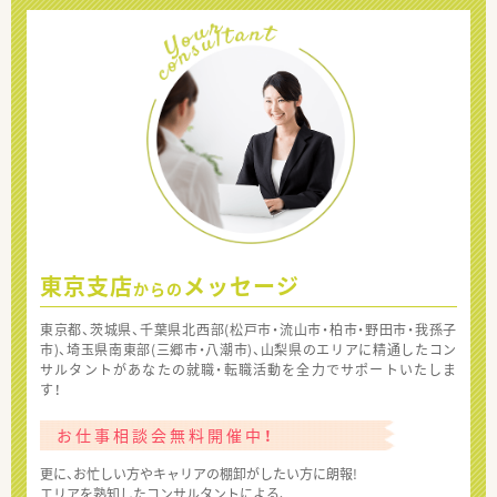
東京支店
メッセージ
からの
東京都、茨城県、千葉県北西部(松戸市・流山市・柏市・野田市・我孫子
市)、埼玉県南東部(三郷市・八潮市)、山梨県のエリアに精通したコン
サルタントがあなたの就職・転職活動を全力でサポートいたしま
す！
お仕事相談会無料開催中！
更に、お忙しい方やキャリアの棚卸がしたい方に朗報!
エリアを熟知したコンサルタントによる、