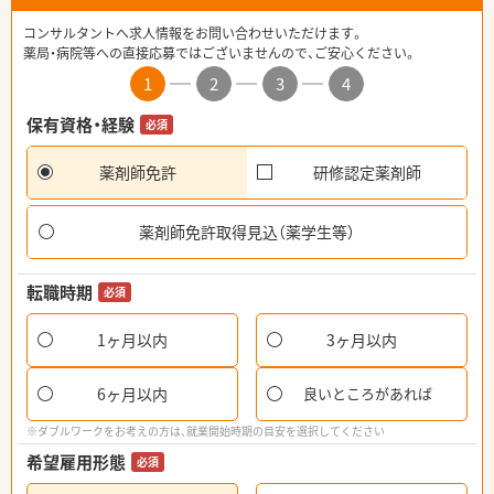
コンサルタントへ求人情報をお問い合わせいただけます。
薬局・病院等への直接応募ではございませんので、ご安心ください。
1
2
3
4
保有資格・経験
必須
薬剤師免許
研修認定薬剤師
薬剤師免許取得見込（薬学生等）
転職時期
必須
1ヶ月以内
3ヶ月以内
6ヶ月以内
良いところがあれば
※ダブルワークをお考えの方は、就業開始時期の目安を選択してください
希望雇用形態
必須