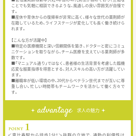
ことでも気軽に相談できるような、風通しの良い雰囲気が自慢で
す。
■産休や育休からの復帰率が非常に高く、様々な世代の薬剤師が
在籍しているため、ライフステージが変化しても長く働き続けら
れます。
【こんな方が活躍中】
■特定の医療機関と深い信頼関係を築き、ドクターと密にコミュ
ニケーションを取りながら、チーム医療を支えている薬剤師が多
数です。
■「マニュアル通り」ではなく、患者様の生活背景を考慮した臨機
応変な服薬指導を得意とする、対人スキルの高い方が活躍してい
ます。
■離職率が低い環境の中、20代からベテラン世代までが互いに尊
重し合い、忙しい時間帯もチームワークを活かして働く方々で
す。
advantage
求人の魅力
＜恵比寿駅から徒歩1分！＞抜群の立地で、通勤の利便性は