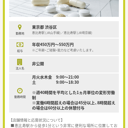
東京都 渋谷区
恵比寿駅 (JR山手線)／恵比寿駅 (JR埼京線)
勤務地
年収450万円～550万円
※ご年齢・ご経験・能力など考慮いたします。
給与
非公開
法人名
月火水木金 9:00～21:00
土 9:00～18:30
※週40時間を平均とした1ヵ月単位の変形労働
勤務時間
制
※実働6時間超えの場合は45分以上、8時間超え
の場合は60分以上の休憩付与
【店舗情報と応需状況について】
■恵比寿駅から徒歩1分という非常に便利な場所に位置してお