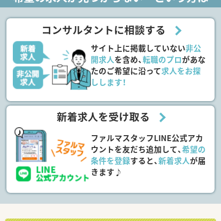
コンサルタントに相談する
サイト上に掲載していない
非公
開求人
を含め、
転職のプロ
があな
たのご希望に沿って
求人をお探
しします！
新着求人を受け取る
ファルマスタッフLINE公式アカ
ウントを友だち追加して、
希望の
条件を登録
すると、
新着求人
が届
きます♪