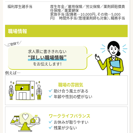
福利厚生諸手当
厚生年金／雇用保険／労災保険／薬剤師賠償責
任保険／薬業健保
家族手当（配偶者…10,000円、その他…5,000
円） 時間外手当（管理薬剤師も対象）、職務手当
職場情報
求人票に書ききれない
“詳しい職場情報”
をお伝えします！
職場の雰囲気
助け合う風土がある
年齢や性別の壁がない
ワークライフバランス
お休みが取りやすい
残業が少ない