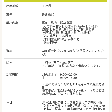
雇用形態
正社員
業種
調剤薬局
業務内容
調剤／監査／服薬指導
【応需科目】内科, 心療内科, 精神科, 小児科
皮膚科, 耳鼻科, 消化器科,肛門科,胃腸科
神経科,乳腺外科,乳腺内科,甲状腺外科
【処方箋数】185枚程度/日
【体制】薬剤師：8名、事務：2名
【薬歴】電子
資格
薬剤師免許をお持ちの方（取得見込みの方を含
む）
給与
年収450万円～550万円
※ご年齢・ご経験・能力など考慮いたします。
勤務時間
月火水木金 9:00～21:00
土 9:00～18:30
※週40時間を平均とした1ヵ月単位の変形労働
制
※実働6時間超えの場合は45分以上、8時間超え
の場合は60分以上の休憩付与
休日
週休2日制（店舗により異なる）、年次有給休暇
（入社6ヶ月後より10日、勤続年数により最大20
日付与）、 夏季3日、年末年始5日、慶弔・特別休暇