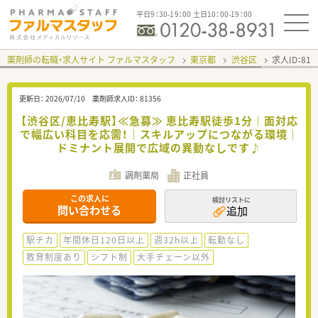
平日9：30-19：00 土日10：00-19：00
薬剤師の転職・求人サイト ファルマスタッフ
東京都
渋谷区
求人ID：81
更新日：
2026/07/10
薬剤師求人ID：
81356
【渋谷区/恵比寿駅】≪急募≫ 恵比寿駅徒歩1分｜面対応
で幅広い科目を応需！｜スキルアップにつながる環境｜
ドミナント展開で広域の異動なしです♪
調剤薬局
正社員
この求人に
検討リストに
問い合わせる
追加
駅チカ
年間休日120日以上
週32h以上
転勤なし
教育制度あり
シフト制
大手チェーン以外