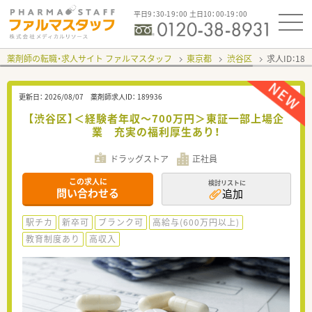
平日9：30-19：00 土日10：00-19：00
薬剤師の転職・求人サイト ファルマスタッフ
東京都
渋谷区
求人ID：18
更新日：
2026/08/07
薬剤師求人ID：
189936
【渋谷区】＜経験者年収～700万円＞東証一部上場企
業 充実の福利厚生あり！
ドラッグストア
正社員
この求人に
検討リストに
問い合わせる
追加
駅チカ
新卒可
ブランク可
高給与(600万円以上)
教育制度あり
高収入