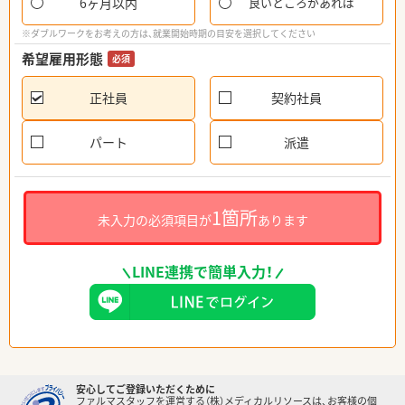
6ヶ月以内
良いところがあれば
※ダブルワークをお考えの方は、就業開始時期の目安を選択してください
希望雇用形態
必須
正社員
契約社員
パート
派遣
1箇所
未入力の必須項目が
あります
LINE連携で簡単入力！
安心してご登録いただくために
ファルマスタッフを運営する（株）メディカルリソースは、お客様の個