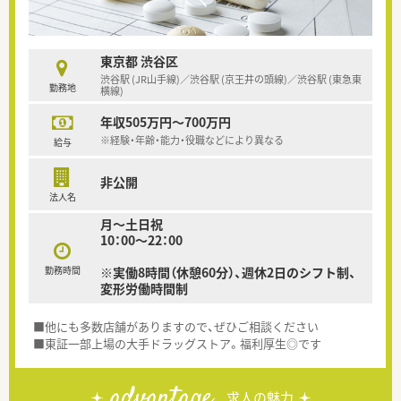
東京都 渋谷区
渋谷駅 (JR山手線)／渋谷駅 (京王井の頭線)／渋谷駅 (東急東
勤務地
横線)
年収505万円～700万円
※経験・年齢・能力・役職などにより異なる
給与
非公開
法人名
月～土日祝
10：00～22：00
勤務時間
※実働8時間（休憩60分）、週休2日のシフト制、
変形労働時間制
■他にも多数店舗がありますので、ぜひご相談ください
■東証一部上場の大手ドラッグストア。福利厚生◎です
advantage
求人の魅力