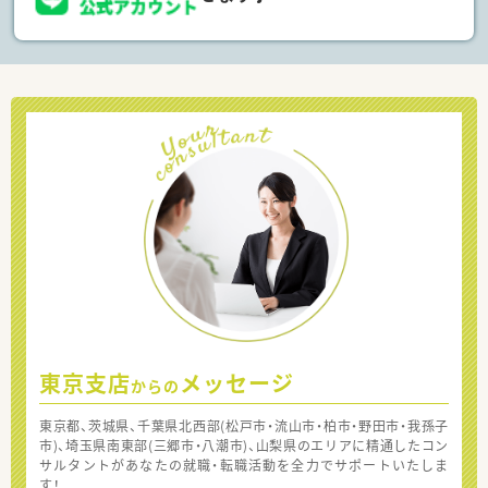
東京支店
メッセージ
からの
東京都、茨城県、千葉県北西部(松戸市・流山市・柏市・野田市・我孫子
市)、埼玉県南東部(三郷市・八潮市)、山梨県のエリアに精通したコン
サルタントがあなたの就職・転職活動を全力でサポートいたしま
す！