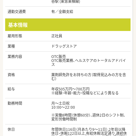
谷駅 (東急東横線)
通勤交通費
有／全額支給
基本情報
雇用形態
正社員
業種
ドラッグストア
業務内容
OTC販売
OTC販売業務、ヘルスケアのトータルアドバイ
ス
資格
薬剤師免許をお持ちの方（取得見込みの方を含
む）
給与
年収505万円～700万円
※経験・年齢・能力・役職などにより異なる
勤務時間
月～土日祝
10：00～22：00
※実働8時間（休憩60分）、週休2日のシフト制、
変形労働時間制
休日
年間休日116日（月あたり9～11日）,2年目以降
休日・休暇122日以上,有給休暇法定通り,連続休