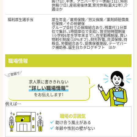
暇（7日）,半休，アニバーサリー休暇（1日）,特別
休暇（7日）,産前産後休業,育児休暇(最大2年）,介
護ほか
福利厚生諸手当
厚生年金／雇用保険／労災保険／薬剤師賠償責
任保険／その他健保
グループ会社での保険組合あり、残業代（1分単
位で集計、1時間単位で支給）、育児短時間制度
（小学校6年生学年末まで）、在宅勤務制度、買い
物割引制度（10%オフ）、財形貯蓄、共済保険、持
株会、労働組合あり、提携保養施設、テーマパー
ク補助券、誕生日カタログギフト ほか
職場情報
求人票に書ききれない
“詳しい職場情報”
をお伝えします！
職場の雰囲気
助け合う風土がある
年齢や性別の壁がない