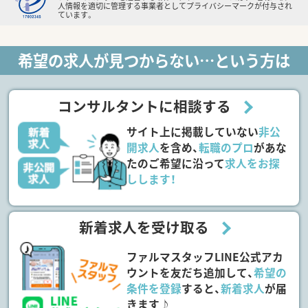
人情報を適切に管理する事業者としてプライバシーマークが付与され
ています。
希望の求人が見つからない…という方は
コンサルタントに相談する
サイト上に掲載していない
非公
開求人
を含め、
転職のプロ
があな
たのご希望に沿って
求人をお探
しします！
新着求人を受け取る
ファルマスタッフLINE公式アカ
ウントを友だち追加して、
希望の
条件を登録
すると、
新着求人
が届
きます♪