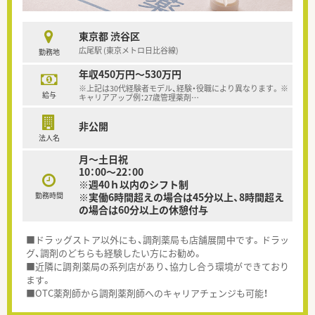
東京都 渋谷区
広尾駅 (東京メトロ日比谷線)
勤務地
年収450万円～530万円
※上記は30代経験者モデル、経験・役職により異なります。 ※
給与
キャリアアップ例：27歳管理薬剤
…
非公開
法人名
月～土日祝
10：00～22：00
※週40ｈ以内のシフト制
勤務時間
※実働6時間超えの場合は45分以上、8時間超え
の場合は60分以上の休憩付与
■ドラッグストア以外にも、調剤薬局も店舗展開中です。ドラッ
グ、調剤のどちらも経験したい方にお勧め。
■近隣に調剤薬局の系列店があり、協力し合う環境ができており
ます。
■OTC薬剤師から調剤薬剤師へのキャリアチェンジも可能！