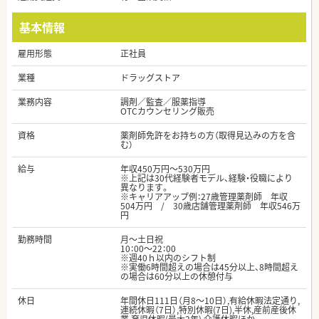
基本情報
雇用形態
正社員
業種
ドラッグストア
業務内容
調剤／監査／服薬指導
OTCカウンセリング販売
資格
薬剤師免許をお持ちの方（取得見込みの方を含
む）
給与
年収450万円～530万円
※上記は30代経験者モデル、経験・役職により
異なります。
※キャリアアップ例：27歳管理薬剤師 年収
504万円 / 30歳店舗管理薬剤師 年収546万
円
勤務時間
月～土日祝
10：00～22：00
※週40ｈ以内のシフト制
※実働6時間超えの場合は45分以上、8時間超え
の場合は60分以上の休憩付与
休日
年間休日111日（月8～10日）,有給休暇法定通り,
連続休暇（7日）,特別休暇(7日),半休,産前産後休