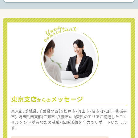
東京支店
メッセージ
からの
東京都、茨城県、千葉県北西部(松戸市・流山市・柏市・野田市・我孫子
市)、埼玉県南東部(三郷市・八潮市)、山梨県のエリアに精通したコン
サルタントがあなたの就職・転職活動を全力でサポートいたしま
す！