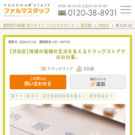
平日9：30-19：00 土日10：00-19：00
薬剤師の転職・求人サイト ファルマスタッフ
東京都
渋谷区
求人ID：19
更新日：
2026/07/10
薬剤師求人ID：
194795
【渋谷区】地域の皆様の生活を支えるドラッグストアで
のお仕事。
ドラッグストア
正社員
この求人に
検討リストに
問い合わせる
追加
駅チカ
新卒可
認定薬剤師取得支援あり
教育制度あり