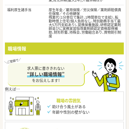
業,育児休暇(最大2年),介護休暇ほか
福利厚生諸手当
厚生年金／雇用保険／労災保険／薬剤師賠償責
任保険／その他健保
残業代（1分単位で集計、1時間単位で支給）、転
勤時借上住宅(個人負担なし、特別勤務手当て最
大5万円支給あり)、提携保養施設、研修認定薬剤
師並びに実務実習指導薬剤師認定資格取得補
助、財形貯蓄、持株会、労働組合あり、買物割引制
度
職場情報
求人票に書ききれない
“詳しい職場情報”
をお伝えします！
職場の雰囲気
助け合う風土がある
年齢や性別の壁がない