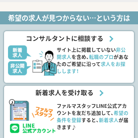
希望の求人が見つからない…という方は
コンサルタントに相談する
サイト上に掲載していない
非公
開求人
を含め、
転職のプロ
があな
たのご希望に沿って
求人をお探
しします！
新着求人を受け取る
ファルマスタッフLINE公式アカ
ウントを友だち追加して、
希望の
条件を登録
すると、
新着求人
が届
きます♪