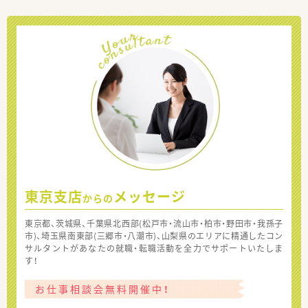
東京支店
メッセージ
からの
東京都、茨城県、千葉県北西部(松戸市・流山市・柏市・野田市・我孫子
市)、埼玉県南東部(三郷市・八潮市)、山梨県のエリアに精通したコン
サルタントがあなたの就職・転職活動を全力でサポートいたしま
す！
お仕事相談会無料開催中！