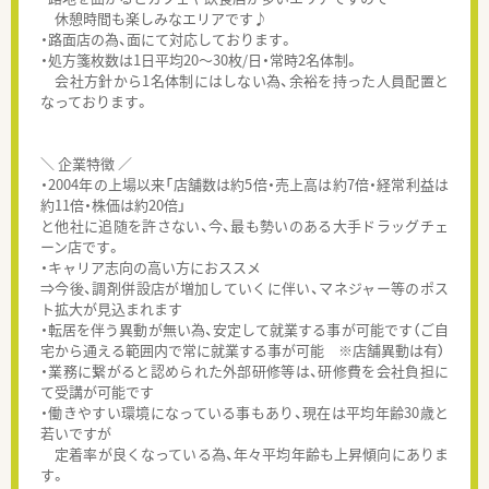
休憩時間も楽しみなエリアです♪
・路面店の為、面にて対応しております。
・処方箋枚数は1日平均20～30枚/日・常時2名体制。
会社方針から1名体制にはしない為、余裕を持った人員配置と
なっております。
＼ 企業特徴 ／
・2004年の上場以来「店舗数は約5倍・売上高は約7倍・経常利益は
約11倍・株価は約20倍」
と他社に追随を許さない、今、最も勢いのある大手ドラッグチェ
ーン店です。
・キャリア志向の高い方におススメ
⇒今後、調剤併設店が増加していくに伴い、マネジャー等のポス
ト拡大が見込まれます
・転居を伴う異動が無い為、安定して就業する事が可能です（ご自
宅から通える範囲内で常に就業する事が可能 ※店舗異動は有）
・業務に繋がると認められた外部研修等は、研修費を会社負担に
て受講が可能です
・働きやすい環境になっている事もあり、現在は平均年齢30歳と
若いですが
定着率が良くなっている為、年々平均年齢も上昇傾向にありま
す。