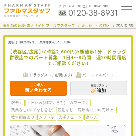
平日9：30-19：00 土日10：00-19：00
薬剤師の転職・求人サイト ファルマスタッフ
東京都
渋谷区
求人ID：55
更新日：
2026/07/10
薬剤師求人ID：
557194
【渋谷区/広尾】≪時給2,600円≫駅徒歩1分 ドラッグ
併設店でのパート募集 1日4～8時間 週20時間程度
でご相談ください！
ドラッグストア(調剤あり)
パート・アルバイト
この求人に
検討リストに
問い合わせる
追加
駅チカ
土日休み(相談可含む)
Ｗワーク可
残業なし(ほぼなし含む)
転勤なし
高時給(2,500円以上)
教育制度あり
シフト制
大手チェーン
高収入