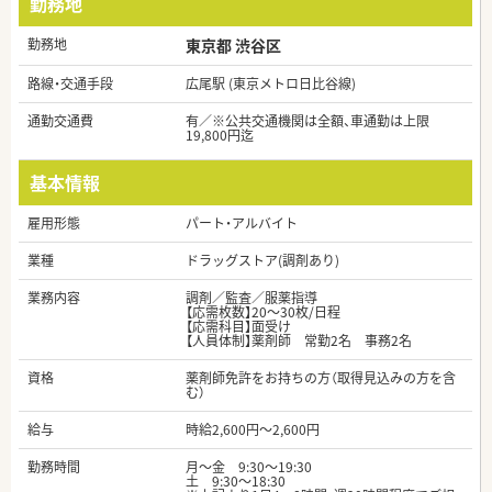
勤務地
勤務地
東京都 渋谷区
路線・交通手段
広尾駅 (東京メトロ日比谷線)
通勤交通費
有／※公共交通機関は全額、車通勤は上限
19,800円迄
基本情報
雇用形態
パート・アルバイト
業種
ドラッグストア(調剤あり)
業務内容
調剤／監査／服薬指導
【応需枚数】20～30枚/日程
【応需科目】面受け
【人員体制】薬剤師 常勤2名 事務2名
資格
薬剤師免許をお持ちの方（取得見込みの方を含
む）
給与
時給2,600円～2,600円
勤務時間
月～金 9:30～19:30
土 9:30～18:30