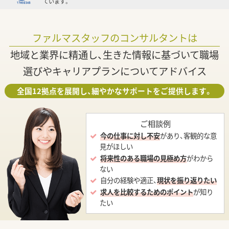
ています。
ファルマスタッフのコンサルタントは
地域と業界に精通し、生きた情報に基づいて職場
選びやキャリアプランについてアドバイス
全国12拠点を展開し、細やかなサポートをご提供します。
ご相談例
今の仕事に対し不安
があり、客観的な意
見がほしい
将来性のある職場の見極め方
がわから
ない
自分の経験や適正、
現状を振り返りたい
求人を比較するためのポイント
が知り
たい