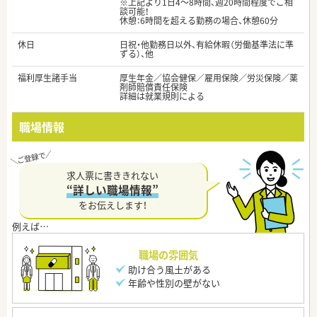
※上記より1日4～8時間、週20時間程度でご相
談可能！
休憩：6時間を超える勤務の場合、休憩60分
休日
日祝・他勤務日以外、有給休暇（労働基準法に準
ずる）、他
福利厚生諸手当
厚生年金／協会健保／雇用保険／労災保険／薬
剤師賠償責任保険
詳細は就業規則による
職場情報
求人票に書ききれない
“詳しい職場情報”
をお伝えします！
職場の雰囲気
助け合う風土がある
年齢や性別の壁がない