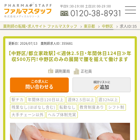
平日9：30-19：00 土日10：00-19：00
薬剤師の転職・求人サイト ファルマスタッフ
東京都
中野区
求人ID：35
更新日：
2026/07/13
薬剤師求人ID：
355681
【中野区/都立家政駅】≪週休2.5日・年間休日124日≫年
収500万円！中野区のみの展開で腰を据えて働けます
調剤薬局
正社員
この求人に
検討リストに
問い合わせる
追加
駅チカ
年間休日120日以上
週休2.5日以上
週32h以上
残業なし(ほぼなし含む)
転勤なし
教育制度あり
シフト制
大手チェーン以外
ヘルプ体制充実