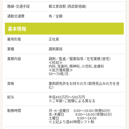
路線・交通手段
都立家政駅 (西武新宿線)
通勤交通費
有／全額
基本情報
雇用形態
正社員
業種
調剤薬局
業務内容
調剤／監査／服薬指導／在宅業務（居宅）
≪科目≫
内科, 耳鼻科, 精神科, 小児科, 皮膚科
≪処方箋枚数≫
50～70枚/日
資格
薬剤師免許をお持ちの方（取得見込みの方を含
む）
給与
年収450万円～500万円
※ご年齢・ご経験による異なる
勤務時間
月・火・金曜日 9:00～19:00（休憩60分）
水・木曜日 9:00～18:00（休憩60分）
土曜日 9:00～14:00
※上記より週40時間シフト制