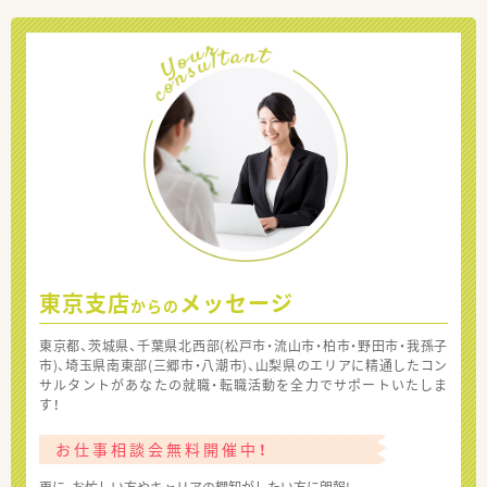
東京支店
メッセージ
からの
東京都、茨城県、千葉県北西部(松戸市・流山市・柏市・野田市・我孫子
市)、埼玉県南東部(三郷市・八潮市)、山梨県のエリアに精通したコン
サルタントがあなたの就職・転職活動を全力でサポートいたしま
す！
お仕事相談会無料開催中！
更に、お忙しい方やキャリアの棚卸がしたい方に朗報!