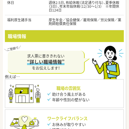
休日
週休2.5日、有給休暇（法定通り付与）、夏季休暇
（3日）、年末年始休暇（12/30～1/3） ※年間休
日124日
福利厚生諸手当
厚生年金／協会健保／雇用保険／労災保険／薬
剤師賠償責任保険
職場情報
求人票に書ききれない
“詳しい職場情報”
をお伝えします！
職場の雰囲気
助け合う風土がある
年齢や性別の壁がない
ワークライフバランス
お休みが取りやすい