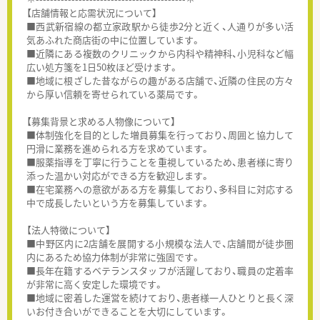
【店舗情報と応需状況について】
■西武新宿線の都立家政駅から徒歩2分と近く、人通りが多い活
気あふれた商店街の中に位置しています。
■近隣にある複数のクリニックから内科や精神科、小児科など幅
広い処方箋を1日50枚ほど受けます。
■地域に根ざした昔ながらの趣がある店舗で、近隣の住民の方々
から厚い信頼を寄せられている薬局です。
【募集背景と求める人物像について】
■体制強化を目的とした増員募集を行っており、周囲と協力して
円滑に業務を進められる方を求めています。
■服薬指導を丁寧に行うことを重視しているため、患者様に寄り
添った温かい対応ができる方を歓迎します。
■在宅業務への意欲がある方を募集しており、多科目に対応する
中で成長したいという方を募集しています。
【法人特徴について】
■中野区内に2店舗を展開する小規模な法人で、店舗間が徒歩圏
内にあるため協力体制が非常に強固です。
■長年在籍するベテランスタッフが活躍しており、職員の定着率
が非常に高く安定した環境です。
■地域に密着した運営を続けており、患者様一人ひとりと長く深
いお付き合いができることを大切にしています。