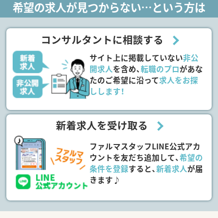
希望の求人が見つからない…という方は
コンサルタントに相談する
サイト上に掲載していない
非公
開求人
を含め、
転職のプロ
があな
たのご希望に沿って
求人をお探
しします！
新着求人を受け取る
ファルマスタッフLINE公式アカ
ウントを友だち追加して、
希望の
条件を登録
すると、
新着求人
が届
きます♪