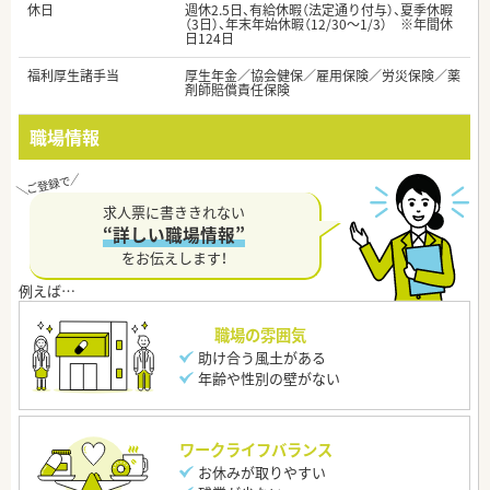
休日
週休2.5日、有給休暇（法定通り付与）、夏季休暇
（3日）、年末年始休暇（12/30～1/3） ※年間休
日124日
福利厚生諸手当
厚生年金／協会健保／雇用保険／労災保険／薬
剤師賠償責任保険
職場情報
求人票に書ききれない
“詳しい職場情報”
をお伝えします！
職場の雰囲気
助け合う風土がある
年齢や性別の壁がない
ワークライフバランス
お休みが取りやすい