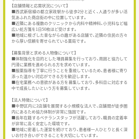
【店舗情報と応需状況について】
■西武新宿線の都立家政駅から徒歩2分と近く、人通りが多い活
気あふれた商店街の中に位置しています。
■近隣にある複数のクリニックから内科や精神科、小児科など幅
広い処方箋を1日50枚ほど受けます。
■地域に根ざした昔ながらの趣がある店舗で、近隣の住民の方々
から厚い信頼を寄せられている薬局です。
【募集背景と求める人物像について】
■体制強化を目的とした増員募集を行っており、周囲と協力して
円滑に業務を進められる方を求めています。
■服薬指導を丁寧に行うことを重視しているため、患者様に寄り
添った温かい対応ができる方を歓迎します。
■在宅業務への意欲がある方を募集しており、多科目に対応する
中で成長したいという方を募集しています。
【法人特徴について】
■中野区内に2店舗を展開する小規模な法人で、店舗間が徒歩圏
内にあるため協力体制が非常に強固です。
■長年在籍するベテランスタッフが活躍しており、職員の定着率
が非常に高く安定した環境です。
■地域に密着した運営を続けており、患者様一人ひとりと長く深
いお付き合いができることを大切にしています。