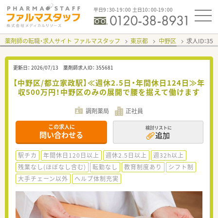
平日9：30-19：00 土日10：00-19：00
薬剤師の転職・求人サイト ファルマスタッフ
東京都
中野区
求人ID：35
更新日：
2026/07/13
薬剤師求人ID：
355681
【中野区/都立家政駅】≪週休2.5日・年間休日124日≫年
収500万円！中野区のみの展開で腰を据えて働けます
調剤薬局
正社員
この求人に
検討リストに
問い合わせる
追加
駅チカ
年間休日120日以上
週休2.5日以上
週32h以上
残業なし(ほぼなし含む)
転勤なし
教育制度あり
シフト制
大手チェーン以外
ヘルプ体制充実