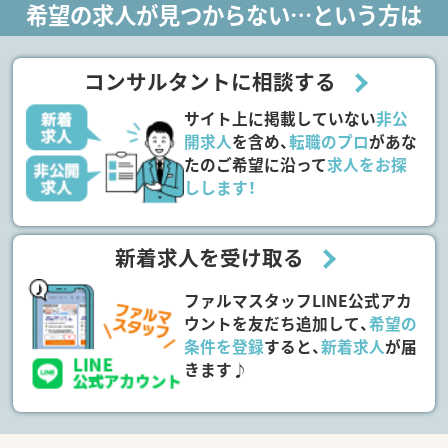
希望の求人が見つからない…という方は
コンサルタントに相談する
サイト上に掲載していない
非公
開求人
を含め、
転職のプロ
があな
たのご希望に沿って
求人をお探
しします！
新着求人を受け取る
ファルマスタッフLINE公式アカ
ウントを友だち追加して、
希望の
条件を登録
すると、
新着求人
が届
きます♪