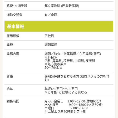
路線・交通手段
都立家政駅 (西武新宿線)
通勤交通費
有／全額
基本情報
雇用形態
正社員
業種
調剤薬局
業務内容
調剤／監査／服薬指導／在宅業務（居宅）
≪科目≫
内科, 耳鼻科, 精神科, 小児科, 皮膚科
≪処方箋枚数≫
50～70枚/日
資格
薬剤師免許をお持ちの方（取得見込みの方を含
む）
給与
年収450万円～500万円
※ご年齢・ご経験による異なる
勤務時間
月・火・金曜日 9:00～19:00（休憩60分）
水・木曜日 9:00～18:00（休憩60分）
土曜日 9:00～14:00
※上記より週40時間シフト制