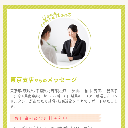
東京支店
メッセージ
からの
東京都、茨城県、千葉県北西部(松戸市・流山市・柏市・野田市・我孫子
市)、埼玉県南東部(三郷市・八潮市)、山梨県のエリアに精通したコン
サルタントがあなたの就職・転職活動を全力でサポートいたしま
す！
お仕事相談会無料開催中！
更に、お忙しい方やキャリアの棚卸がしたい方に朗報!