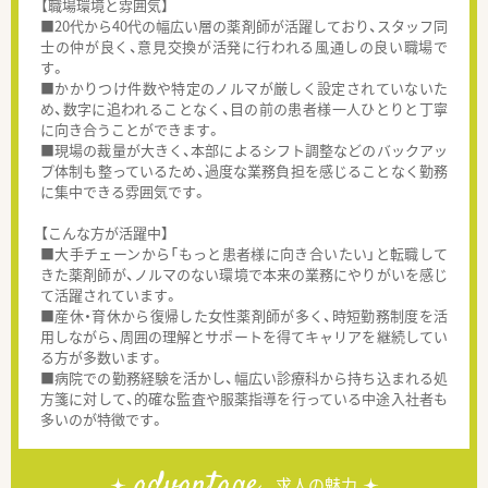
【職場環境と雰囲気】
■20代から40代の幅広い層の薬剤師が活躍しており、スタッフ同
士の仲が良く、意見交換が活発に行われる風通しの良い職場で
す。
■かかりつけ件数や特定のノルマが厳しく設定されていないた
め、数字に追われることなく、目の前の患者様一人ひとりと丁寧
に向き合うことができます。
■現場の裁量が大きく、本部によるシフト調整などのバックアッ
プ体制も整っているため、過度な業務負担を感じることなく勤務
に集中できる雰囲気です。
【こんな方が活躍中】
■大手チェーンから「もっと患者様に向き合いたい」と転職して
きた薬剤師が、ノルマのない環境で本来の業務にやりがいを感じ
て活躍されています。
■産休・育休から復帰した女性薬剤師が多く、時短勤務制度を活
用しながら、周囲の理解とサポートを得てキャリアを継続してい
る方が多数います。
■病院での勤務経験を活かし、幅広い診療科から持ち込まれる処
方箋に対して、的確な監査や服薬指導を行っている中途入社者も
多いのが特徴です。
advantage
求人の魅力