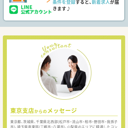
条件を登録
すると、
新着求人
が届
きます♪
東京支店
メッセージ
からの
東京都、茨城県、千葉県北西部(松戸市・流山市・柏市・野田市・我孫子
市)、埼玉県南東部(三郷市・八潮市)、山梨県のエリアに精通したコン