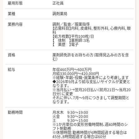
雇用形態
正社員
業種
調剤薬局
業務内容
調剤／監査／服薬指導
【応需科目】内科, 皮膚科, 整形外科, 心療内科, 眼
科
【処方枚数】平均100枚/日
【 体制 】薬剤師：3名
【 薬歴 】電子
資格
薬剤師免許をお持ちの方（取得見込みの方を含
む）
給与
年収460万円～600万円
月給330,000円～420,000円
※経験・年齢・役職・就業条件により考慮します
◆2026年9月より給与支払いサイクルが変更と
なります。
※当月払い→翌月20日払い（前月21日～当月20
日分）に変更
それに伴い、7月～9月につきまして調整期間と
なります。
勤務時間
月水木 9:30～19:00
火金 9:30～20:00
土 9:30～15:00
※1か月単位の変形労働時間制、週40時間のシ
フト制勤務
※休憩時間：勤務時間が6時間超過する場合は
45分、8時間超過する場合は60分