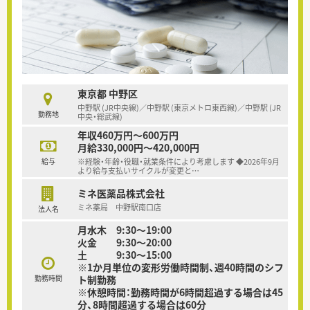
東京都 中野区
中野駅 (JR中央線)／中野駅 (東京メトロ東西線)／中野駅 (JR
勤務地
中央・総武線)
年収460万円～600万円
月給330,000円～420,000円
給与
※経験・年齢・役職・就業条件により考慮します ◆2026年9月
より給与支払いサイクルが変更と
…
ミネ医薬品株式会社
ミネ薬局 中野駅南口店
法人名
月水木 9:30～19:00
火金 9:30～20:00
土 9:30～15:00
※1か月単位の変形労働時間制、週40時間のシフ
勤務時間
ト制勤務
※休憩時間：勤務時間が6時間超過する場合は45
分、8時間超過する場合は60分