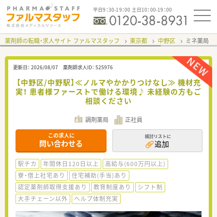
平日9：30-19：00 土日10：00-19：00
薬剤師の転職・求人サイト ファルマスタッフ
東京都
中野区
ミネ薬局 
更新日：
2026/08/07
薬剤師求人ID：
525976
【中野区/中野駅】≪ノルマやかかりつけなし≫ 機材充
実！ 患者様ファーストで働ける環境♪ 未経験の方もご
相談ください
調剤薬局
正社員
この求人に
検討リストに
問い合わせる
追加
駅チカ
年間休日120日以上
高給与(600万円以上)
寮・借上社宅あり
住宅補助(手当)あり
認定薬剤師取得支援あり
教育制度あり
シフト制
大手チェーン以外
ヘルプ体制充実