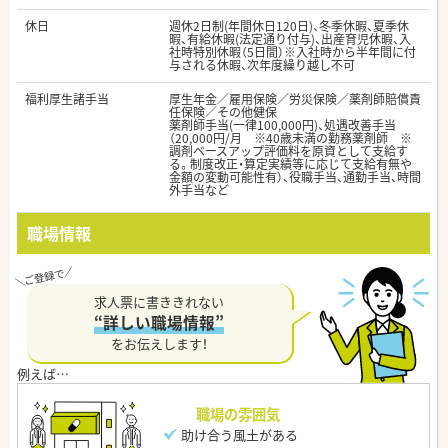
休日
週休2日制(年間休日120日)、冬季休暇、夏季休
暇、有給休暇(法定通り付与)、出産育児休暇、入
社時特別休暇（5日間）※入社時から半年間に付
与される休暇、次年度繰り越し不可
福利厚生諸手当
厚生年金／雇用保険／労災保険／薬剤師賠償責
任保険／その他健保
薬剤師手当(一律100,000円)、処遇改善手当
（20,000円/月 ※40歳未満の勤務薬剤師 ※
調剤ベースアップ評価料を原資として支給す
る。制度改正・算定実績等に応じて支給有無や
金額の変動可能性有）、役職手当、通勤手当、時間
外手当など
職場情報
求人票に書ききれない
“詳しい職場情報”
をお伝えします！
職場の雰囲気
助け合う風土がある