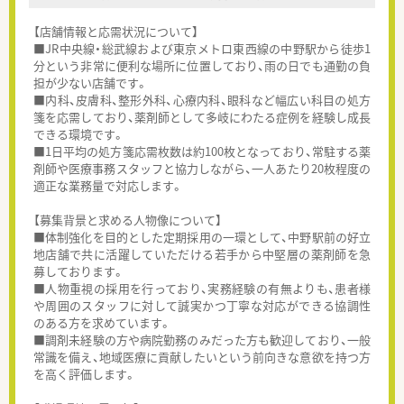
【店舗情報と応需状況について】
■JR中央線・総武線および東京メトロ東西線の中野駅から徒歩1
分という非常に便利な場所に位置しており、雨の日でも通勤の負
担が少ない店舗です。
■内科、皮膚科、整形外科、心療内科、眼科など幅広い科目の処方
箋を応需しており、薬剤師として多岐にわたる症例を経験し成長
できる環境です。
■1日平均の処方箋応需枚数は約100枚となっており、常駐する薬
剤師や医療事務スタッフと協力しながら、一人あたり20枚程度の
適正な業務量で対応します。
【募集背景と求める人物像について】
■体制強化を目的とした定期採用の一環として、中野駅前の好立
地店舗で共に活躍していただける若手から中堅層の薬剤師を急
募しております。
■人物重視の採用を行っており、実務経験の有無よりも、患者様
や周囲のスタッフに対して誠実かつ丁寧な対応ができる協調性
のある方を求めています。
■調剤未経験の方や病院勤務のみだった方も歓迎しており、一般
常識を備え、地域医療に貢献したいという前向きな意欲を持つ方
を高く評価します。