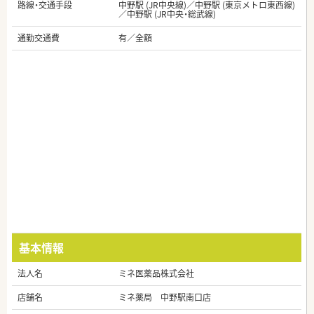
路線・交通手段
中野駅 (JR中央線)／中野駅 (東京メトロ東西線)
／中野駅 (JR中央・総武線)
通勤交通費
有／全額
基本情報
法人名
ミネ医薬品株式会社
店舗名
ミネ薬局 中野駅南口店