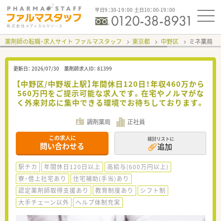
平日9：30-19：00 土日10：00-19：00
薬剤師の転職・求人サイト ファルマスタッフ
東京都
中野区
ミネ薬局 
更新日：
2026/07/30
薬剤師求人ID：
81399
【中野区/中野坂上駅】年間休日120日！年収460万から
560万円をご提示可能な求人です。在宅やノルマがな
く外来対応に集中できる環境でお待ちしております。
調剤薬局
正社員
この求人に
検討リストに
問い合わせる
追加
駅チカ
年間休日120日以上
高給与(600万円以上)
寮・借上社宅あり
住宅補助(手当)あり
認定薬剤師取得支援あり
教育制度あり
シフト制
大手チェーン以外
ヘルプ体制充実