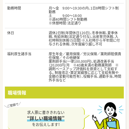
勤務時間
月～金 9:00～19:30の内、1日8時間シフト制
勤務
土 9:00～18:00
※週40時間シフト制勤務
※休憩時間：法定通り
休日
週休2日制(年間休日120日)、冬季休暇、夏季休
暇、有給休暇(法定通り付与)、出産育児休暇、入
社時特別休暇（5日間）※入社時から半年間に付
与される休暇、次年度繰り越し不可
福利厚生諸手当
厚生年金／雇用保険／労災保険／薬剤師賠償責
任保険／その他健保
薬剤師手当(一律100,000円)、処遇改善手当
（20,000円/月 ※40歳未満の勤務薬剤師 ※
調剤ベースアップ評価料を原資として支給す
る。制度改正・算定実績等に応じて支給有無や
金額の変動可能性有）、役職手当、通勤手当、時間
外手当など
職場情報
求人票に書ききれない
“詳しい職場情報”
をお伝えします！