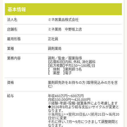
基本情報
法人名
ミネ医薬品株式会社
店舗名
ミネ薬局 中野坂上店
雇用形態
正社員
業種
調剤薬局
業務内容
調剤／監査／服薬指導
【応需科目】内科, 外科, 消化器科
【処方枚数】平均150～180枚/日
【 体制 】薬剤師：5名
【 薬歴 】電子
資格
薬剤師免許をお持ちの方（取得見込みの方を含
む）
給与
年収460万円～600万円
月給330,000円～420,000円
※経験・年齢・役職・就業条件により考慮します
◆2026年9月より給与支払いサイクルが変更と
なります。
※当月払い→翌月20日払い（前月21日～当月20
日分）に変更
それに伴い、7月～9月につきまして調整期間と
なります。