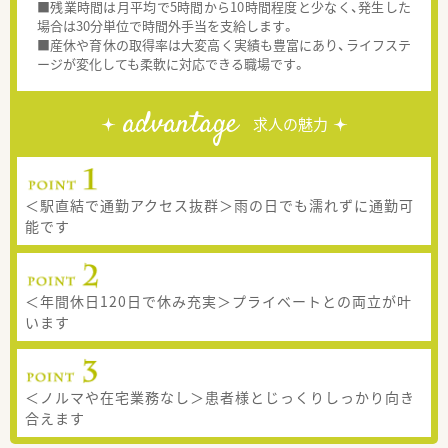
■残業時間は月平均で5時間から10時間程度と少なく、発生した
場合は30分単位で時間外手当を支給します。
■産休や育休の取得率は大変高く実績も豊富にあり、ライフステ
ージが変化しても柔軟に対応できる職場です。
advantage
求人の魅力
＜駅直結で通勤アクセス抜群＞雨の日でも濡れずに通勤可
能です
＜年間休日120日で休み充実＞プライベートとの両立が叶
います
＜ノルマや在宅業務なし＞患者様とじっくりしっかり向き
合えます