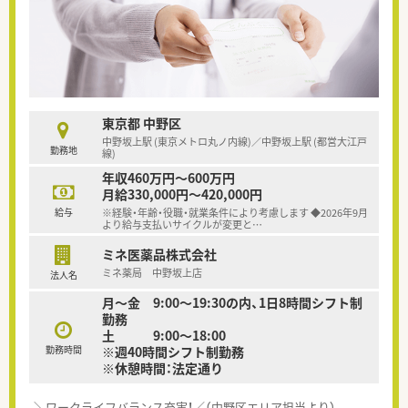
東京都 中野区
中野坂上駅 (東京メトロ丸ノ内線)／中野坂上駅 (都営大江戸
勤務地
線)
年収460万円～600万円
月給330,000円～420,000円
給与
※経験・年齢・役職・就業条件により考慮します ◆2026年9月
より給与支払いサイクルが変更と
…
ミネ医薬品株式会社
ミネ薬局 中野坂上店
法人名
月～金 9:00～19:30の内、1日8時間シフト制
勤務
土 9:00～18:00
勤務時間
※週40時間シフト制勤務
※休憩時間：法定通り
＼ワークライフバランス充実！／（中野区エリア担当より）