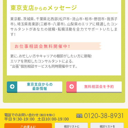
東京支店
メッセージ
からの
東京都、茨城県、千葉県北西部(松戸市・流山市・柏市・野田市・我孫子
市)、埼玉県南東部(三郷市・八潮市)、山梨県のエリアに精通したコン
サルタントがあなたの就職・転職活動を全力でサポートいたしま
す！
お仕事相談会無料開催中！
更に、お忙しい方やキャリアの棚卸がしたい方に朗報!
エリアを熟知したコンサルタントによる、
“出張”個別相談サービスも同時開催中です。
東京支店からの
無料相談会を予約
最新情報
この求人に
検討リストに
検討リストを