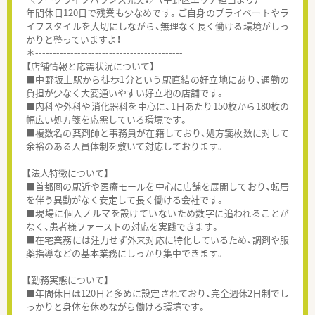
年間休日120日で残業も少なめです。ご自身のプライベートやラ
イフスタイルを大切にしながら、無理なく長く働ける環境がしっ
かりと整っていますよ！
＊------------------------------------------
【店舗情報と応需状況について】
■中野坂上駅から徒歩1分という駅直結の好立地にあり、通勤の
負担が少なく大変通いやすい好立地の店舗です。
■内科や外科や消化器科を中心に、1日あたり150枚から180枚の
幅広い処方箋を応需している環境です。
■複数名の薬剤師と事務員が在籍しており、処方箋枚数に対して
余裕のある人員体制を敷いて対応しております。
【法人特徴について】
■首都圏の駅近や医療モールを中心に店舗を展開しており、転居
を伴う異動がなく安定して長く働ける会社です。
■現場に個人ノルマを設けていないため数字に追われることが
なく、患者様ファーストの対応を実践できます。
■在宅業務には注力せず外来対応に特化しているため、調剤や服
薬指導などの基本業務にしっかり集中できます。
【勤務実態について】
■年間休日は120日と多めに設定されており、完全週休2日制でし
っかりと身体を休めながら働ける環境です。