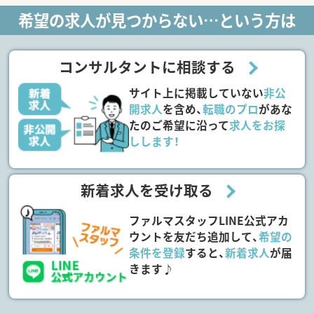
希望の求人が見つからない…という方は
コンサルタントに相談する
サイト上に掲載していない
非公
開求人
を含め、
転職のプロ
があな
たのご希望に沿って
求人をお探
しします！
新着求人を受け取る
ファルマスタッフLINE公式アカ
ウントを友だち追加して、
希望の
条件を登録
すると、
新着求人
が届
きます♪