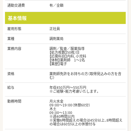
通勤交通費
有／全額
基本情報
雇用形態
正社員
業種
調剤薬局
業務内容
調剤／監査／服薬指導
【処方枚数】50枚/日
【応需科目】内科, 小児科
【体制】薬剤師 1～2名
【薬歴】電子
資格
薬剤師免許をお持ちの方（取得見込みの方を含
む）
給与
年収450万円～550万円
※ご経験・能力考慮いたします。
勤務時間
月火水金
09：00～19：00（休憩60分）
木土
09：00～13：00
※週40時間以内
※実働6時間超えの場合は45分以上、8時間超え
の場合は60分以上の休憩付与