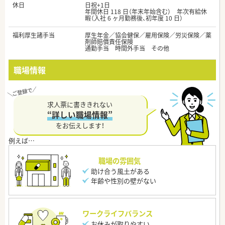
休日
日祝+1日
年間休日 118 日（年末年始含む） 年次有給休
暇（入社 6 ヶ月勤務後、初年度 10 日）
福利厚生諸手当
厚生年金／協会健保／雇用保険／労災保険／薬
剤師賠償責任保険
通勤手当 時間外手当 その他
職場情報
求人票に書ききれない
“詳しい職場情報”
をお伝えします！
職場の雰囲気
助け合う風土がある
年齢や性別の壁がない
ワークライフバランス
お休みが取りやすい