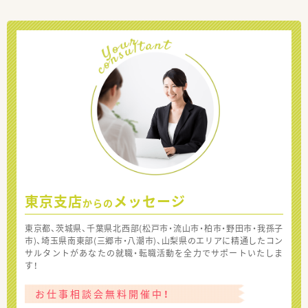
東京支店
メッセージ
からの
東京都、茨城県、千葉県北西部(松戸市・流山市・柏市・野田市・我孫子
市)、埼玉県南東部(三郷市・八潮市)、山梨県のエリアに精通したコン
サルタントがあなたの就職・転職活動を全力でサポートいたしま
す！
お仕事相談会無料開催中！