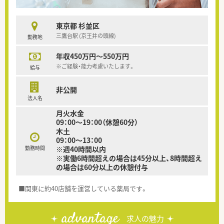
東京都 杉並区
三鷹台駅 (京王井の頭線)
勤務地
年収450万円～550万円
※ご経験・能力考慮いたします。
給与
非公開
法人名
月火水金
09：00～19：00（休憩60分）
木土
09：00～13：00
勤務時間
※週40時間以内
※実働6時間超えの場合は45分以上、8時間超え
の場合は60分以上の休憩付与
■関東に約40店舗を運営している薬局です。
advantage
求人の魅力