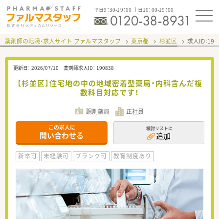
平日9：30-19：00 土日10：00-19：00
薬剤師の転職・求人サイト ファルマスタッフ
東京都
杉並区
求人ID：19
更新日：
2026/07/10
薬剤師求人ID：
190838
【杉並区】住宅地の中の地域密着型薬局・内科含んだ複
数科目対応です！
調剤薬局
正社員
この求人に
検討リストに
問い合わせる
追加
新卒可
未経験可
ブランク可
教育制度あり