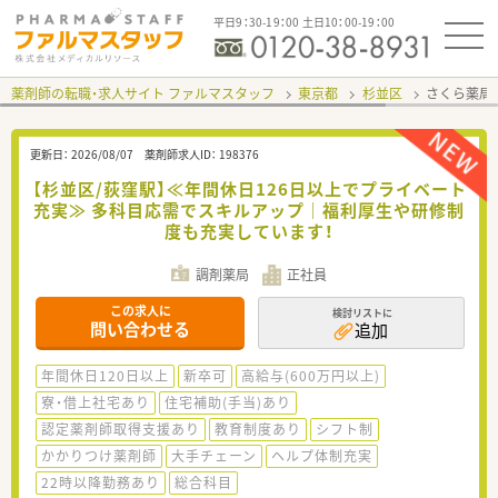
平日9：30-19：00 土日10：00-19：00
薬剤師の転職・求人サイト ファルマスタッフ
東京都
杉並区
さくら薬局
更新日：
2026/08/07
薬剤師求人ID：
198376
【杉並区/荻窪駅】≪年間休日126日以上でプライベート
充実≫ 多科目応需でスキルアップ｜福利厚生や研修制
度も充実しています！
調剤薬局
正社員
この求人に
検討リストに
問い合わせる
追加
年間休日120日以上
新卒可
高給与(600万円以上)
寮・借上社宅あり
住宅補助(手当)あり
認定薬剤師取得支援あり
教育制度あり
シフト制
かかりつけ薬剤師
大手チェーン
ヘルプ体制充実
22時以降勤務あり
総合科目