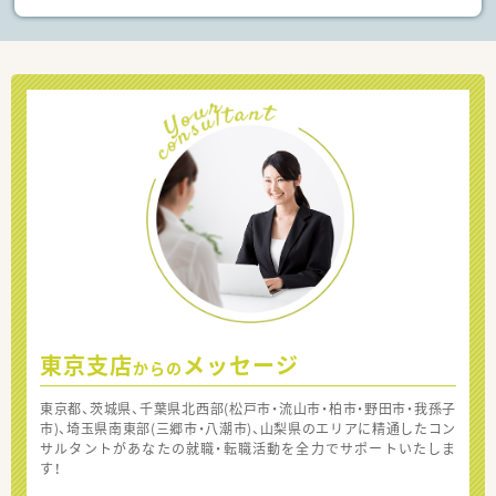
東京支店
メッセージ
からの
東京都、茨城県、千葉県北西部(松戸市・流山市・柏市・野田市・我孫子
市)、埼玉県南東部(三郷市・八潮市)、山梨県のエリアに精通したコン
サルタントがあなたの就職・転職活動を全力でサポートいたしま
す！