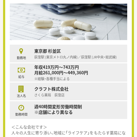
東京都 杉並区
荻窪駅 (東京メトロ丸ノ内線)／荻窪駅 (JR中央・総武線)
勤務地
年収419万円～743万円
月給261,000円～449,360円
給与
※経験・各種手当による
クラフト株式会社
さくら薬局 荻窪店
法人名
週40時間変形労働時間制
※店舗により異なる
勤務時間
＜こんな会社です＞
人々の人生に寄り添い、地域に「ライフケア」をもたらす薬局にな