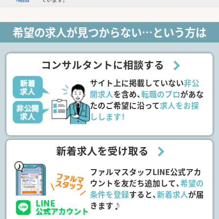
希望の求人が見つからない…という方は
コンサルタントに相談する
サイト上に掲載していない
非公
開求人
を含め、
転職のプロ
があな
たのご希望に沿って
求人をお探
しします！
新着求人を受け取る
ファルマスタッフLINE公式アカ
ウントを友だち追加して、
希望の
条件を登録
すると、
新着求人
が届
きます♪