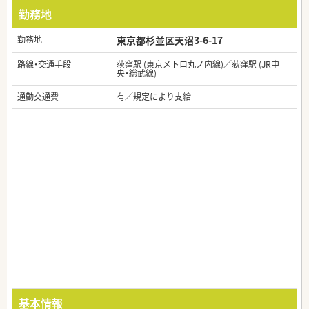
勤務地
勤務地
東京都杉並区天沼3-6-17
路線・交通手段
荻窪駅 (東京メトロ丸ノ内線)／荻窪駅 (JR中
央・総武線)
通勤交通費
有／規定により支給
基本情報