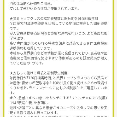
門の体系的な研修をご用意。
安心して飛び込める体制が整備されています。
★業界トップクラスの認定薬局数と盤石化を図る組織体制
全店舗で地域連携薬局を目指している地域に根差した調剤薬局
です。
がん診療連携拠点病院等との密な連携を行いつつ、より高度な薬
学管理や、
高い専門性が求められる特殊な調剤に対応できる専門医療機関
連携薬局も取得しています。
本社から業界動向などの情報が常に発信されており、患者様や医
療機関と信頼関係を築きやすい体制があるのも認定薬局が増え
ている理由の1つです。
★安心して働ける環境と福利厚生制度
年間休日が「126日相当時間」と業界トップクラスのさくら薬局で
は産休・育休の希望取得率も100％！長く働き続けるための環境づ
くりを考え、ライフステージに応じた福利厚生をご用意していま
す。
また、患者さまへの想いをカタチにする「リトルチャレンジ制度」
では「現場主義」を念頭に、
地域・店舗ごとに異なる患者さまのニーズやスタッフの思いを実
現する取り組みも行っています。