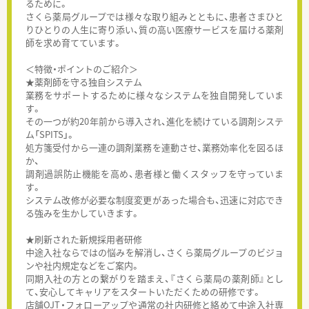
るために。
さくら薬局グループでは様々な取り組みとともに、患者さまひと
りひとりの人生に寄り添い、質の高い医療サービスを届ける薬剤
師を求め育てています。
＜特徴・ポイントのご紹介＞
★薬剤師を守る独自システム
業務をサポートするために様々なシステムを独自開発していま
す。
その一つが約20年前から導入され、進化を続けている調剤システ
ム「SPITS」。
処方箋受付から一連の調剤業務を連動させ、業務効率化を図るほ
か、
調剤過誤防止機能を高め、患者様と働くスタッフを守っていま
す。
システム改修が必要な制度変更があった場合も、迅速に対応でき
る強みを生かしていきます。
★刷新された新規採用者研修
中途入社ならではの悩みを解消し、さくら薬局グループのビジョ
ンや社内規定などをご案内。
同期入社の方との繋がりを踏まえ、『さくら薬局の薬剤師』とし
て、安心してキャリアをスタートいただくための研修です。
店舗OJT・フォローアップや通常の社内研修と絡めて中途入社専