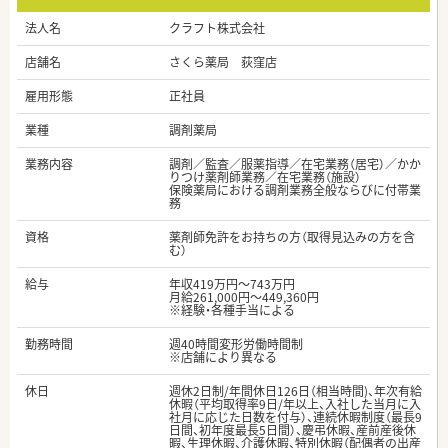
法人名
クラフト株式会社
店舗名
さくら薬局 荻窪店
雇用形態
正社員
業種
調剤薬局
業務内容
調剤／監査／服薬指導／在宅業務（居宅）／かか
りつけ薬剤師業務／在宅業務（施設）
保険薬局における調剤業務全般ならびに付帯業
務
資格
薬剤師免許をお持ちの方（取得見込みの方を含
む）
給与
年収419万円～743万円
月給261,000円～449,360円
※経験・各種手当による
勤務時間
週40時間変形労働時間制
※店舗により異なる
休日
週休2日制/年間休日126日（相当時間)、年次有給
休暇（平均取得率9日/年以上、入社した当月に入
社月に応じた日数を付与）、連続休暇制度（最長9
日間、初年度最長5日間）、慶弔休暇、産前産後休
暇、生理休暇、介護休暇、特別休暇（配偶者の出産