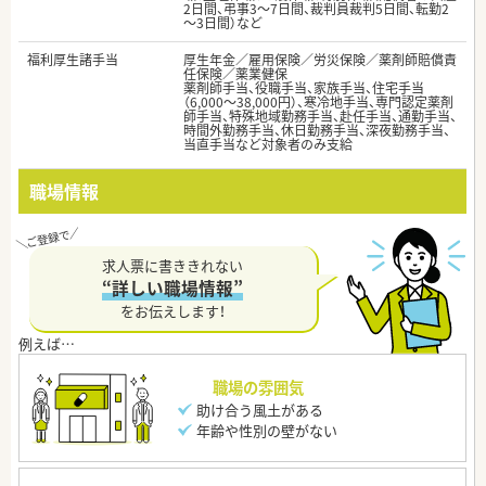
2日間、弔事3～7日間、裁判員裁判5日間、転勤2
～3日間）など
福利厚生諸手当
厚生年金／雇用保険／労災保険／薬剤師賠償責
任保険／薬業健保
薬剤師手当、役職手当、家族手当、住宅手当
（6,000～38,000円）、寒冷地手当、専門認定薬剤
師手当、特殊地域勤務手当、赴任手当、通勤手当、
時間外勤務手当、休日勤務手当、深夜勤務手当、
当直手当など対象者のみ支給
職場情報
求人票に書ききれない
“詳しい職場情報”
をお伝えします！
職場の雰囲気
助け合う風土がある
年齢や性別の壁がない