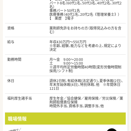
パート8名（60代1名、50代3名、40代2名、30代2
名）
事務パート50代1名
医療事務（40代1名、20代2名｟管理栄養士｠）
【 薬歴 】電子
資格
薬剤師免許をお持ちの方（取得見込みの方を含
む）
給与
年収430万円～550万円
※年齢、経験、能力などを考慮の上、規定により
決定
勤務時間
月～金 9:00～20:00
土 9:00～15:00
※週平均所定労働時間40時間(変形労働時間制
採用/シフト制)
休日
週休2日制、有給休暇(法定通り)、夏季休暇(2日)、
年末年始休暇(4日)、特別休暇、他 ※年間休日
121日
福利厚生諸手当
厚生年金／協会健保／雇用保険／労災保険／薬
剤師賠償責任保険
時間外手当、資格手当、調整手当、他
職場情報