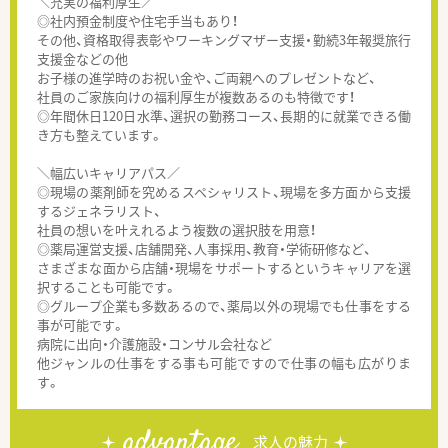
＼充実の福利厚生／
◎社内預金制度や住宅手当もあり！
その他、資格取得表彰やワーキングマザー支援・勤続3年報奨旅行
支援金などの他
お子様の進学時のお祝い金や、ご両親へのプレゼントなど、
社員のご家族向けの福利厚生が複数あるのも特徴です！
◎年間休日120日水準、選択の勤務コース、長期的に就業できる働
き方も整えています。
＼幅広いキャリアパス／
◎現場の薬剤師を究めるスペシャリスト、現場を多方面から支援
するジェネラリスト、
社員の想いを叶えれるよう複数の選択肢を用意！
◎薬局運営支援、店舗開発、人事採用、教育・学術研修など、
さまざまな面から店舗・現場をサポートするというキャリアを選
択することも可能です。
◎グループ企業も多数あるので、薬局以外の現場でも仕事をする
事が可能です。
病院に出向・介護施設・コンサル会社など
他ジャンルの仕事をする事も可能ですので仕事の幅も広がりま
す。
advantage
求人の魅力