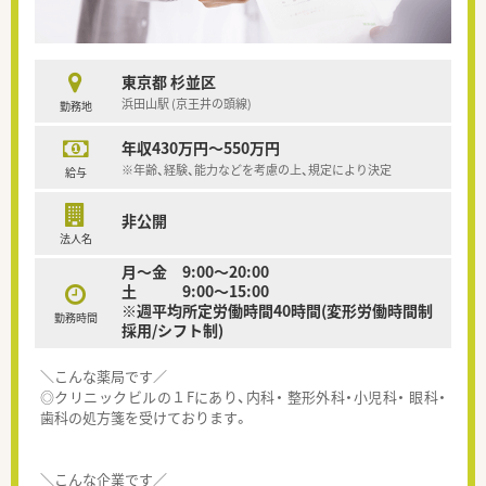
東京都 杉並区
浜田山駅 (京王井の頭線)
勤務地
年収430万円～550万円
※年齢、経験、能力などを考慮の上、規定により決定
給与
非公開
法人名
月～金 9:00～20:00
土 9:00～15:00
※週平均所定労働時間40時間(変形労働時間制
勤務時間
採用/シフト制)
＼こんな薬局です／
◎クリニックビルの１Fにあり、内科・ 整形外科・小児科・ 眼科・
歯科の処方箋を受けております。
＼こんな企業です／