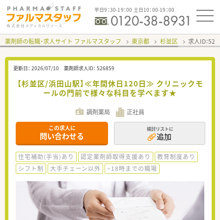
平日9：30-19：00 土日10：00-19：00
薬剤師の転職・求人サイト ファルマスタッフ
東京都
杉並区
求人ID：52
更新日：
2026/07/10
薬剤師求人ID：
526859
【杉並区/浜田山駅】≪年間休日120日≫ クリニックモ
ールの門前で様々な科目を学べます★
調剤薬局
正社員
この求人に
検討リストに
問い合わせる
追加
住宅補助(手当)あり
認定薬剤師取得支援あり
教育制度あり
シフト制
大手チェーン以外
~18時までの職場