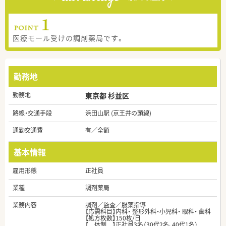
医療モール受けの調剤薬局です。
勤務地
勤務地
東京都 杉並区
路線・交通手段
浜田山駅 (京王井の頭線)
通勤交通費
有／全額
基本情報
雇用形態
正社員
業種
調剤薬局
業務内容
調剤／監査／服薬指導
【応需科目】内科・ 整形外科・小児科・ 眼科・ 歯科
【処方枚数】150枚/日
【 体制 】正社員3名（30代2名、40代1名）