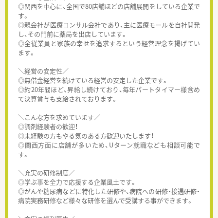
◎関西を中心に、全国で80店舗ほどの店舗展開をしている企業で
す。
◎親会社が医療コンサル会社であり、主に医療モールを自社開発
し、その門前に薬局を出店しています。
◎全従業員と家族の幸せを追求するという経営理念を掲げてい
ます。
＼経営の安定性／
◎無借金経営を続けている経営の安定した企業です。
◎約20年間ほど、昇給し続けており、毎年パートタイマー様含め
て決算賞与も支給されております。
＼こんな方を求めています／
◎調剤経験者の歓迎！
◎未経験の方もやる気のある方歓迎いたします！
◎関西方面に店舗が多いため、Uターン就職なども相談可能で
す。
＼充実の研修制度／
◎学ぶ事を全力で応援する企業風土です。
◎がんや糖尿病などに特化した研修や、病院への研修・接遇研修・
病院実務研修など様々な研修を選んで受講する事ができます。