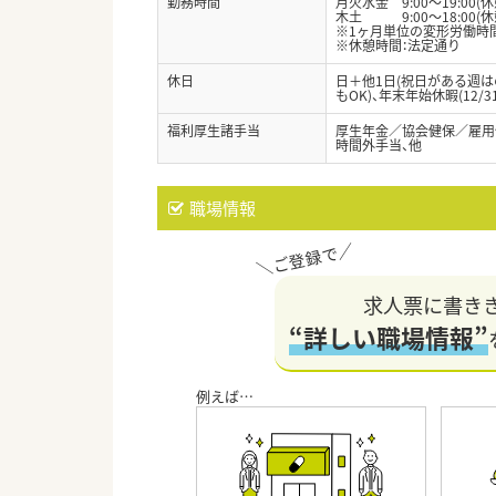
勤務時間
月火水金 9:00～19:00(休
木土 9:00～18:00(休
※1ヶ月単位の変形労働時
※休憩時間：法定通り
休日
日＋他1日(祝日がある週は
もOK)、年末年始休暇(12/
福利厚生諸手当
厚生年金／協会健保／雇用
時間外手当、他
職場情報
求人票に書き
“詳しい職場情報”