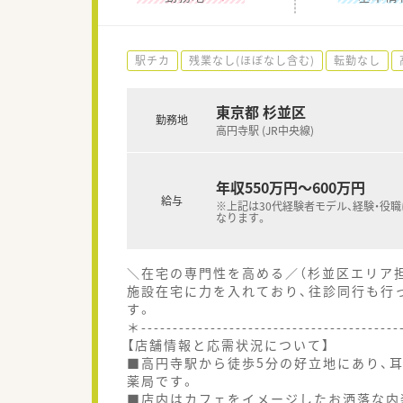
駅チカ
残業なし(ほぼなし含む)
転勤なし
東京都 杉並区
勤務地
高円寺駅 (JR中央線)
年収550万円～600万円
給与
※上記は30代経験者モデル、経験・役
なります。
＼在宅の専門性を高める／（杉並区エリア
施設在宅に力を入れており、往診同行も行
す。
＊----------------------------------------
【店舗情報と応需状況について】
■高円寺駅から徒歩5分の好立地にあり、
薬局です。
■店内はカフェをイメージしたお洒落な内