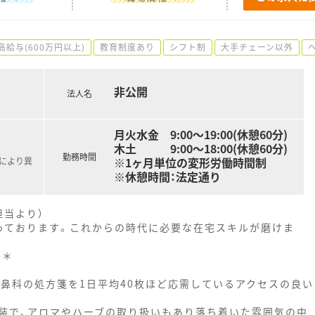
高給与(600万円以上)
教育制度あり
シフト制
大手チェーン以外
非公開
法人名
月火水金 9:00～19:00(休憩60分)
木土 9:00～18:00(休憩60分)
勤務時間
※1ヶ月単位の変形労働時間制
職により異
※休憩時間：法定通り
担当より）
っております。これからの時代に必要な在宅スキルが磨けま
--＊
耳鼻科の処方箋を1日平均40枚ほど応需しているアクセスの良い
装で、アロマやハーブの取り扱いもあり落ち着いた雰囲気の中