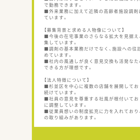
で勤務できます。
■外来業務に加えて近隣の高齢者施設調剤
ています。
【募集背景と求める人物像について】
■今後の在宅事業のさらなる拡大を見据え
集しています。
■調剤の基本業務だけでなく、施設への往
めています。
■社内の風通しが良く意見交換も活発なた
できる方が理想です。
【法人特徴について】
■杉並区を中心に複数の店舗を展開してお
続けています。
■社員の意見を尊重する社風が根付いてお
に調整しています。
■従業員想いの制度拡充に力を入れており
の取り組みがあります。