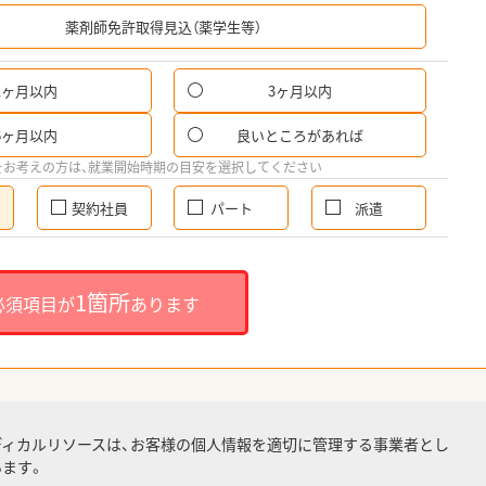
希
薬剤師免許取得見込（薬学生等）
1ヶ月以内
3ヶ月以内
6ヶ月以内
良いところがあれば
をお考えの方は、就業開始時期の目安を選択してください
契約社員
パート
派遣
1箇所
必須項目が
あります
ディカルリソースは、お客様の個人情報を適切に管理する事業者とし
ます。