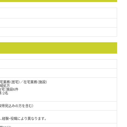
業務（居宅）／在宅業務（施設）
広域処方
在宅：施設6件
：2名
取得見込みの方を含む）
、経験・役職により異なります。