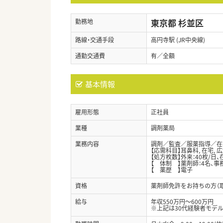
東京都 杉並区
勤務地
路線・交通手段
高円寺駅 (JR中央線)
通勤交通費
有／全額
基本情報
雇用形態
正社員
業種
調剤薬局
業務内容
調剤／監査／服薬指導／在宅
【応需科目】耳鼻科, 在宅, 
【処方枚数】外来：40枚/日、
【 体制 】薬剤師：4名、事務
【 薬歴 】電子
資格
薬剤師免許をお持ちの方（
給与
年収550万円～600万円
※上記は30代経験者モデル