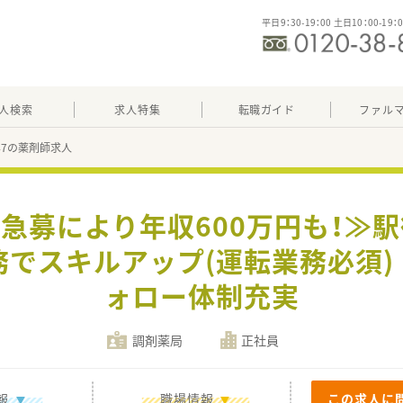
平日9：30-19：00 土日10：00-19：
人検索
求人特集
転職ガイド
ファル
447の薬剤師求人
≪急募により年収600万円も！≫
でスキルアップ(運転業務必須
ォロー体制充実
調剤薬局
正社員
報
職場情報
この求人に