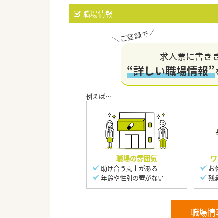
職場情報
求人票に書き
“詳しい職場情報”
職場の雰囲気
ワ
助け合う風土がある
お
年齢や性別の壁がない
残
職場情