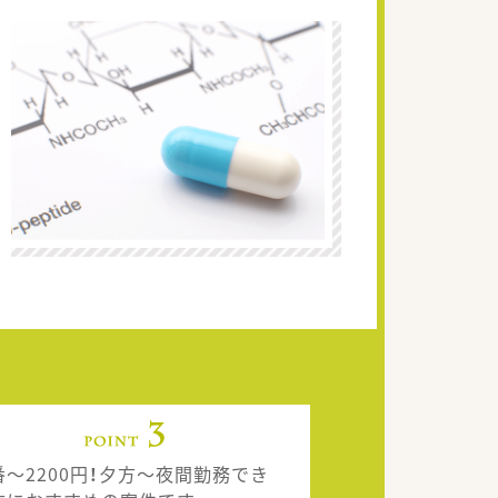
番～2200円！夕方～夜間勤務でき