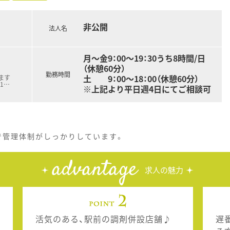
非公開
法人名
月～金9：00～19：30うち8時間/日
（休憩60分）
勤務時間
土 9：00～18：00（休憩60分）
ます
1
…
※上記より平日週4日にてご相談可
で管理体制がしっかりしています。
advantage
求人の魅力
活気のある、駅前の調剤併設店舗♪
遅