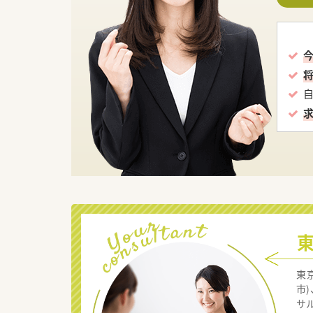
東
市
サ