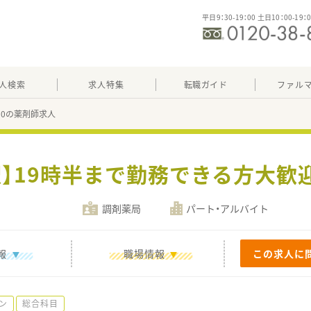
平日9：30-19：00 土日10：00-19：
人検索
求人特集
転職ガイド
ファル
730の薬剤師求人
駅】19時半まで勤務できる方大歓
調剤薬局
パート・アルバイト
報
職場情報
この求人に
ン
総合科目