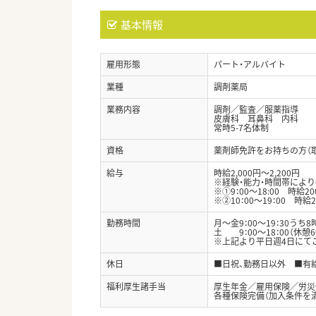
基本情報
雇用形態
パート・アルバイト
業種
調剤薬局
業務内容
調剤／監査／服薬指導
皮膚科 耳鼻科 内科
常時5-7名体制
資格
薬剤師免許をお持ちの方（
給与
時給2,000円～2,200円
※経験・能力・時間帯によ
※①9：00～18:00 時給2
※②10：00～19：00 時
勤務時間
月～金9：00～19：30うち8
土 9：00～18：00（休憩6
※上記より平日週4日にて
休日
■日祝、勤務日以外 ■有
福利厚生諸手当
厚生年金／雇用保険／労災
各種保険完備（加入条件を