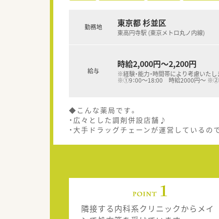
東京都 杉並区
勤務地
東高円寺駅 (東京メトロ丸ノ内線)
時給2,000円～2,200円
給与
※経験・能力・時間帯により考慮いたし
※①9：00～18:00 時給2000円～ ※②
◆こんな薬局です。
・広々とした調剤併設店舗♪
・大手ドラッグチェーンが運営しているの
隣接する内科系クリニックからメイ