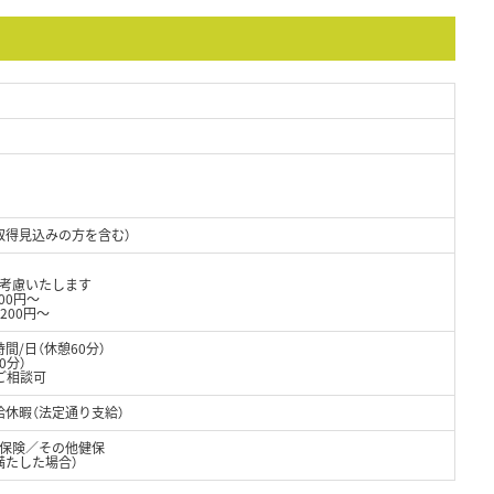
取得見込みの方を含む）
り考慮いたします
000円～
給2200円～
時間/日（休憩60分）
0分）
ご相談可
給休暇（法定通り支給）
保険／その他健保
満たした場合）