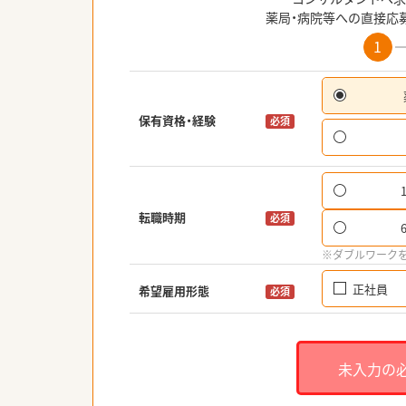
薬局・病院等への直接応
1
保有資格・経験
必須
転職時期
必須
※ダブルワーク
正社員
希望雇用形態
必須
未入力の