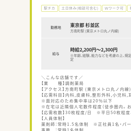
駅チカ
土日休み(相談可含む)
Ｗワーク可
東京都 杉並区
勤務地
方南町駅 (東京メトロ丸ノ内線)
時給2,200円～2,300円
給与
※年齢、経験、能力などを考慮の上、規
定
＼こんな店舗です／
【業 種】調剤薬局
【アクセス】方南町駅 (東京メトロ丸ノ内線
【応需科目】内科,皮膚科,整形外科,小児科,
※面対応のため集中率は20％以下
※在宅は近隣個人宅数件程度（徒歩圏内。
【応需枚数】30枚程度/日 ※平日50枚程度
【人員体制】
薬剤師：常時1.5名体制 ※正社員1名・パ
事務 ：常時1名体制