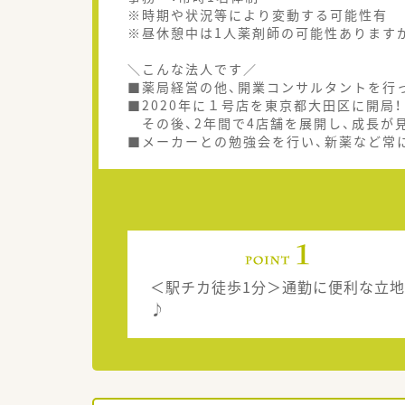
※時期や状況等により変動する可能性有
※昼休憩中は1人薬剤師の可能性あります
＼こんな法人です／
■薬局経営の他、開業コンサルタントを行
■2020年に１号店を東京都大田区に開局！
その後、2年間で4店舗を展開し、成長が
■メーカーとの勉強会を行い、新薬など常
＜駅チカ徒歩1分＞通勤に便利な立地
♪