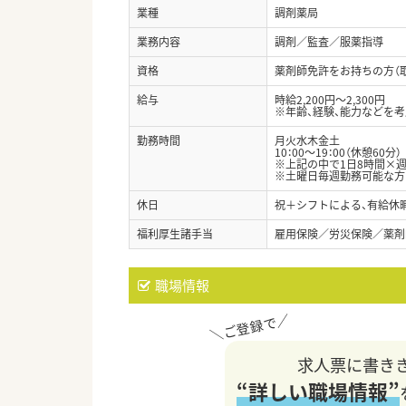
業種
調剤薬局
業務内容
調剤／監査／服薬指導
資格
薬剤師免許をお持ちの方（
給与
時給2,200円～2,300円
※年齢、経験、能力などを
勤務時間
月火水木金土
10：00～19：00（休憩60分）
※上記の中で1日8時間×週
※土曜日毎週勤務可能な方
休日
祝＋シフトによる、有給休暇
福利厚生諸手当
雇用保険／労災保険／薬剤
職場情報
求人票に書き
“詳しい職場情報”