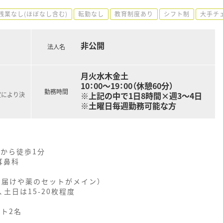
残業なし(ほぼなし含む)
転勤なし
教育制度あり
シフト制
大手チ
非公開
法人名
月火水木金土
10：00～19：00（休憩60分）
勤務時間
※上記の中で1日8時間×週3～4日
定により決
※土曜日毎週勤務可能な方
)から徒歩1分
耳鼻科
お届けや薬のセットがメイン）
、土日は15-20枚程度
ート2名