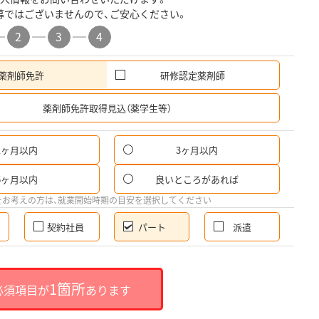
募ではございませんので、ご安心ください。
2
3
4
薬剤師免許
研修認定薬剤師
希
薬剤師免許取得見込（薬学生等）
1ヶ月以内
3ヶ月以内
パ
6ヶ月以内
良いところがあれば
希
をお考えの方は、就業開始時期の目安を選択してください
契約社員
パート
派遣
就
1箇所
必須項目が
あります