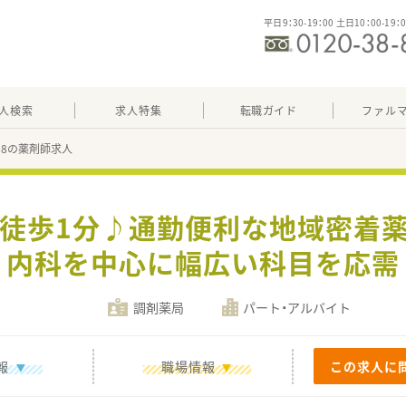
平日9：30-19：00 土日10：00-19：
人検索
求人特集
転職ガイド
ファル
168の薬剤師求人
駅徒歩1分♪通勤便利な地域密着薬
内科を中心に幅広い科目を応需
調剤薬局
パート・アルバイト
報
職場情報
この求人に