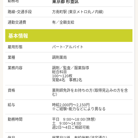
勤務地
東京都 杉並区
路線・交通手段
方南町駅 (東京メトロ丸ノ内線)
通勤交通費
有／全額支給
基本情報
雇用形態
パート・アルバイト
業種
調剤薬局
業務内容
調剤／監査／服薬指導
総合科目
100～120枚
常勤4名 事務2名
資格
薬剤師免許をお持ちの方（取得見込みの方を含
む）
給与
時給2,000円～2,150円
※ご経験・能力などにより異なる
勤務時間
平日 9：00～18：00（休憩）
土 9：00～14：00
週2日～4日ご相談可能
休日
就業日以外 有給休暇（法定通り）