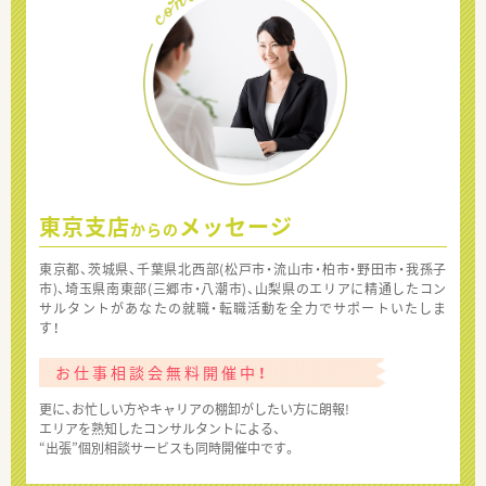
東京支店
メッセージ
からの
東京都、茨城県、千葉県北西部(松戸市・流山市・柏市・野田市・我孫子
市)、埼玉県南東部(三郷市・八潮市)、山梨県のエリアに精通したコン
サルタントがあなたの就職・転職活動を全力でサポートいたしま
す！
お仕事相談会無料開催中！
更に、お忙しい方やキャリアの棚卸がしたい方に朗報!
エリアを熟知したコンサルタントによる、
“出張”個別相談サービスも同時開催中です。