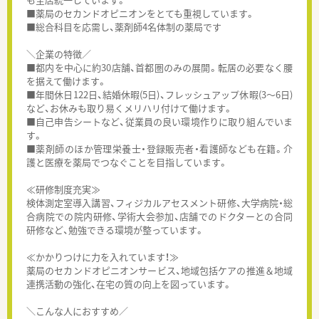
■薬局のセカンドオピニオンをとても重視しています。
■総合科目を応需し、薬剤師4名体制の薬局です
＼企業の特徴／
■都内を中心に約30店舗、首都圏のみの展開。転居の必要なく腰
を据えて働けます。
■年間休日122日、結婚休暇(5日)、フレッシュアップ休暇(3～6日)
など、お休みも取り易くメリハリ付けて働けます。
■自己申告シートなど、従業員の良い環境作りに取り組んでいま
す。
■薬剤師のほか管理栄養士・登録販売者・看護師なども在籍。介
護と医療を薬局でつなぐことを目指しています。
≪研修制度充実≫
検体測定室導入講習、フィジカルアセスメント研修、大学病院・総
合病院での院内研修、学術大会参加、店舗でのドクターとの合同
研修など、勉強できる環境が整っています。
≪かかりつけに力を入れています！≫
薬局のセカンドオピニオンサービス、地域包括ケアの推進＆地域
連携活動の強化、在宅の質の向上を図っています。
＼こんな人におすすめ／