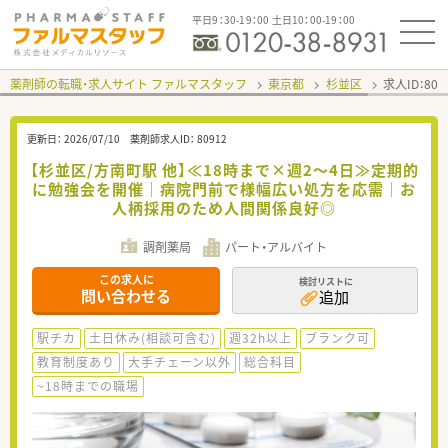
平日9：30-19：00 土日10：00-19：00
薬剤師の転職・求人サイト ファルマスタッフ
東京都
杉並区
求人ID：80
更新日：
2026/07/10
薬剤師求人ID：
80912
【杉並区/方南町駅 他】≪18時まで×週2～4日≫定期的
に勉強会を開催｜病院門前で様幅広い処方を応需｜お
人柄採用のため人間関係良好◎
調剤薬局
パート・アルバイト
この求人に
検討リストに
問い合わせる
追加
駅チカ
土日休み(相談可含む)
週32h以上
ブランク可
教育制度あり
大手チェーン以外
総合科目
~18時までの職場