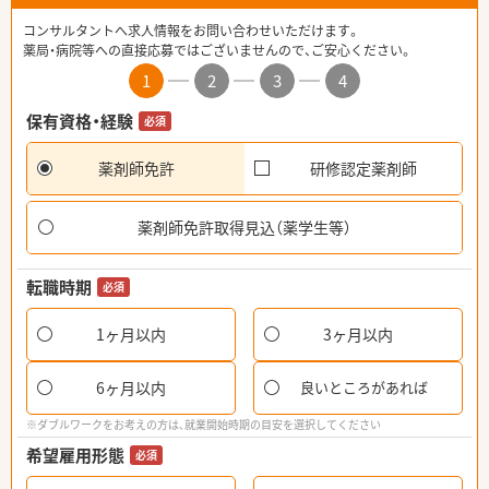
コンサルタントへ求人情報をお問い合わせいただけます。
薬局・病院等への直接応募ではございませんので、ご安心ください。
1
2
3
4
保有資格・経験
必須
薬剤師免許
研修認定薬剤師
薬剤師免許取得見込（薬学生等）
転職時期
必須
1ヶ月以内
3ヶ月以内
6ヶ月以内
良いところがあれば
※ダブルワークをお考えの方は、就業開始時期の目安を選択してください
希望雇用形態
必須