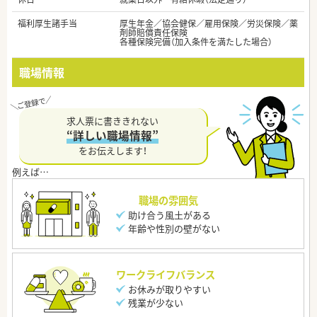
福利厚生諸手当
厚生年金／協会健保／雇用保険／労災保険／薬
剤師賠償責任保険
各種保険完備（加入条件を満たした場合）
職場情報
求人票に書ききれない
“詳しい職場情報”
をお伝えします！
職場の雰囲気
助け合う風土がある
年齢や性別の壁がない
ワークライフバランス
お休みが取りやすい
残業が少ない