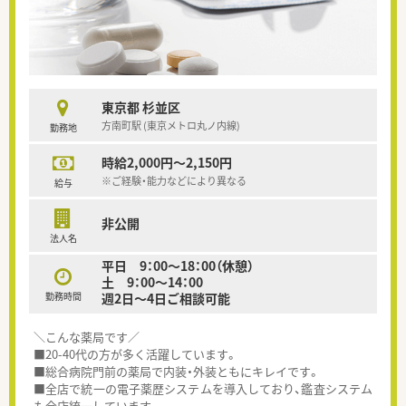
東京都 杉並区
方南町駅 (東京メトロ丸ノ内線)
勤務地
時給2,000円～2,150円
※ご経験・能力などにより異なる
給与
非公開
法人名
平日 9：00～18：00（休憩）
土 9：00～14：00
勤務時間
週2日～4日ご相談可能
＼こんな薬局です／
■20-40代の方が多く活躍しています。
■総合病院門前の薬局で内装・外装ともにキレイです。
■全店で統一の電子薬歴システムを導入しており、鑑査システム
も全店統一しています。