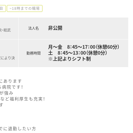
目
~18時までの職場
非公開
法人名
央・総武
月～金 8：45～17：00（休憩60分）
土 8：45～13：00（休憩0分）
勤務時間
※上記よりシフト制
定により決
にあります
る病院です！
が強み
など福利厚生も充実！
す
までに退勤したい方