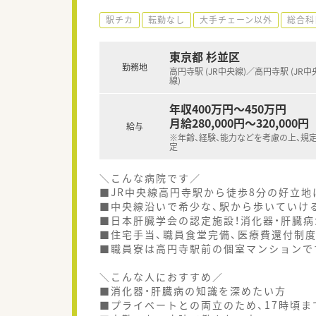
駅チカ
転勤なし
大手チェーン以外
総合科
東京都 杉並区
勤務地
高円寺駅 (JR中央線)／高円寺駅 (JR中
線)
年収400万円～450万円
月給280,000円～320,000円
給与
※年齢、経験、能力などを考慮の上、規
定
＼こんな病院です／
■JR中央線高円寺駅から徒歩8分の好立地
■中央線沿いで希少な、駅から歩いていけ
■日本肝臓学会の認定施設！消化器・肝臓病
■住宅手当、職員食堂完備、医療費還付制度
■職員寮は高円寺駅前の個室マンションで
＼こんな人におすすめ／
■消化器・肝臓病の知識を深めたい方
■プライベートとの両立のため、17時頃