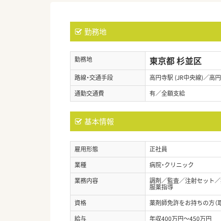
勤務地
東京都 杉並区
勤務地
路線・交通手段
高円寺駅 (JR中央線)／高円
通勤交通費
有／全額支給
基本情報
雇用形態
正社員
業種
病院・クリニック
業務内容
調剤／監査／注射セット／
服薬指導
資格
薬剤師免許をお持ちの方（
給与
年収400万円～450万円