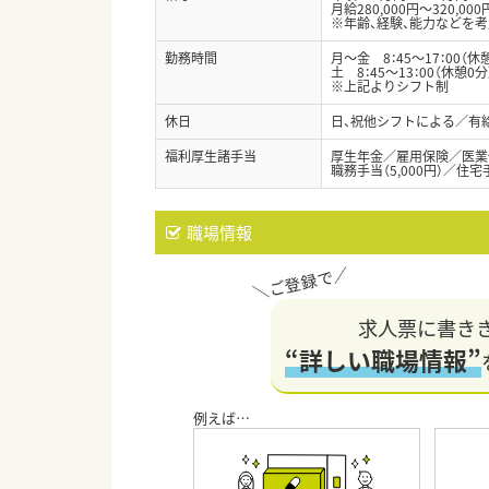
月給280,000円～320,000
※年齢、経験、能力などを
勤務時間
月～金 8：45～17：00（休
土 8：45～13：00（休憩0分
※上記よりシフト制
休日
日、祝他シフトによる／有
福利厚生諸手当
厚生年金／雇用保険／医業
職務手当（5,000円）／住宅手
職場情報
求人票に書き
“詳しい職場情報”