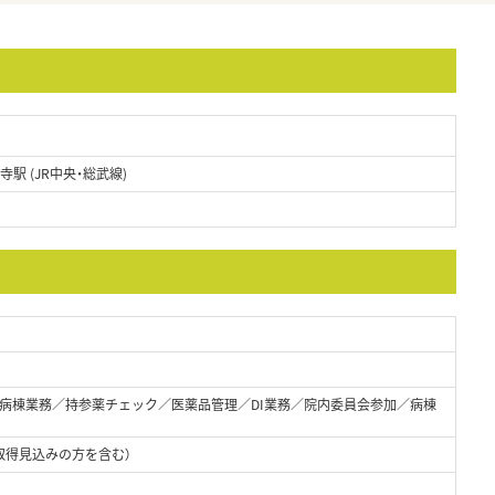
寺駅 (JR中央・総武線)
病棟業務／持参薬チェック／医薬品管理／DI業務／院内委員会参加／病棟
取得見込みの方を含む）