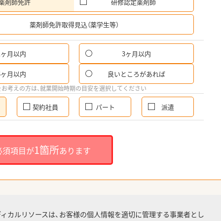
薬剤師免許
研修認定薬剤師
希
薬剤師免許取得見込（薬学生等）
1ヶ月以内
3ヶ月以内
6ヶ月以内
良いところがあれば
をお考えの方は、就業開始時期の目安を選択してください
契約社員
パート
派遣
1箇所
必須項目が
あります
ディカルリソースは、お客様の個人情報を適切に管理する事業者とし