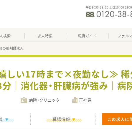
平日9：30-19：00 土日10：00-19：
人検索
求人特集
転職ガイド
ファル
109の薬剤師求人
≪嬉しい17時まで×夜勤なし≫ 
8分｜消化器・肝臓病が強み｜病
病院・クリニック
正社員
報
職場情報
この求人に